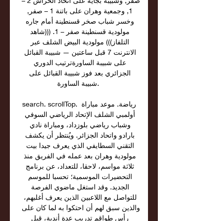
صفر, وشبيبة بجاية على اتحاد الحراش 2 – 
1, وجمعية وهران على باتنة 1 – صفر, 
وخسر شباب صخر قسنطينة أمام جاره 
مولودية قسنطينة صفر – 1. (((شاهد 
التلفاز))) مولودية البيض الشلف عبر 
الانترنت 7 قبل ساعتين — شبيبة القبائل 
على شبيبة الساورةترتيب الدوري 
الجزائري بعد فوز شبيبة القبائل على 
شبيبة الساورة. 

search. scrollTop. رياضة. موعد مباراة 
أولمبي الشلف الإتحاد الرياضي السوفي 
وشباب رياضي بلوزداد، ومباراة نادي 
بارادو واتحاد الجزائر. ويُنتظر أن يكشف 
التقني السطايفي الذي يعرف جيدا بيت 
مولودية وهران بعد عمله في الفريق منذ 
ثلاثة مواسم، لاحقا، للتعداد، عن برنامج 
التحضيرات الموسمية؛ تحسبا للموسم 
الجديد. وقد استغل ماضوي الفرصة 
للتواصل مع اللاعبين الذين يعرف أغلبهم، 
والذين سبق لهم أن احتكوا به لما كان على 
رأس طواقم تدريب عدة أندية، قبل 