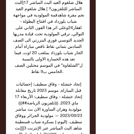
هلال شلغوم العيد البث المباشر 17[البث 
المباشر للتلفزيون!! ] هلال شلغوم العيد 
نجم مقرة شاهدقمة المولودية في مواجهة 
شباب بلوزداد في افتتاح البطولة - 
اهقار24وعلى اثر هذا الفوز, الثاني على 
التوالي, ترقي المولودية تحت قيادة مدريها 
الجديد التونسي فوزي البنزرتي الى الصف 
السادس بثماني نقاط ناقص مباراة أمام 
الجار شباب بلوزداد بملعب 20 اوت, فيما 
تعد هذه الخسارة الاولى بالنسبة 
ل”الشلفاوة” في الموسم محتلين الصف 
الخامس ب9 نقاط. 

إتحاد خنشلة - وفاق سطيف: إحصائيات 
قبل المباراة, موسم 2023 تاريخ مقابلة 
إتحاد خنشلة - وفاق سطيف: الأربعاء 17 
ماي 2023. (((تلفزيون الرياضة##))) 
مولودية وهران الساورة الان بث مباشر 
23‏/09‏/2023 — مولودية الجزائر ووفاق 
سطيف. (اليوم-) بسكرة شباب قسنطينة 
شاهد البث المباشر عبر الإنترنت 3[[[بث 