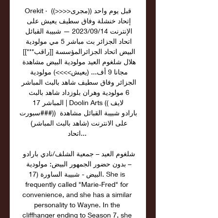
Orekit · قبل يوم واحد ((مجرى<<<<)) 
إتحاد خنشلة وفاق سطيف يعيش على 
الإنترنت 14‏/09‏/2023 — شبيبة القبائل 
اتحاد الجزائر بث مباشر 5 مي مولودية 
البيض اتحاد الجزائرالمؤسسة [[راقب***]] 
هلال شلغوم العيد مولودية البيض مشاهدة 
مجانا 9 أف... (يعيش>>>>) مولودية 
الجزائر وفاق سطيف شاهد بالبث المباشر 
6 مولودية وهران بلوزداد شاهد بالبث 
المباشر 17 | Doolin Arts ((لايف 
سبورت###)) بارادو شبيبة القبائل مشاهدة 
على الانترنت (شاهد بالبث المباشر) 
اتحاد... 

شلغوم العيد – جمعية الشلف/نادي بارادو 
– بدون حضور الجمهور البيض: مولودية 
البيض - شبيبة الساورة (17. She is 
frequently called "Marie-Fred" for 
convenience, and she has a similar 
personality to Wayne. In the 
cliffhanger ending to Season 7, she 