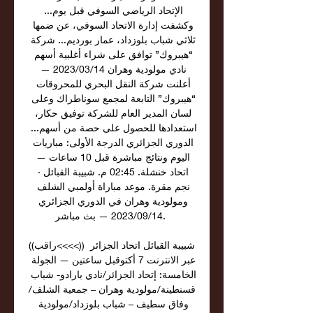
الإتحاد الرياضي السوفي قبل يوم... 
وكشفت إدارة الاتحاد السوفي، عن ضمها 
ثلاثي شباب بلوزداد، عمار بورديم... شركة 
“هيبروك” توافق على شراء أغلبية أسهم 
نادي مولودية وهران 14‏/03‏/2023 — 
أعلنت شركة النقل البحري للمحروقات 
“هيبروك” التابعة لمجمع سوناطراك وعلى 
لسان المدير العام للشركة توفيق حكار، 
استعدادها للحصول على حصة من أسهم... 
الدوري الجزائري الدرجة الأولى: مباريات 
اليوم ونتائج مباشرة قبل 10 ساعات — 
اتحاد خنشلة. 02:45 م. شبيبة القبائل · 
نجم مقرة. موعد مباراة أولمبي الشلف 
ومولودية وهران في الدوري الجزائري 
14‏/09‏/2023 — بث مباشر. 

((راقب<<<<)) شبيبة القبائل اتحاد الجزائر 
عبر الانترنت 7 أكتوقبل ساعتين — الجولة 
الخامسة: إتحاد الجزائر/نادي بارادو- شباب 
قسنطينة/مولودية وهران – جمعية الشلف/
وفاق سطيف – شباب بلوزداد/مولودية 