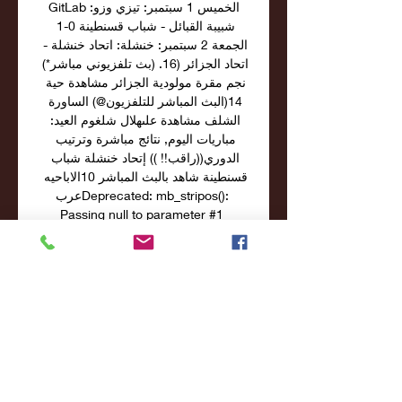
GitLabالخميس 1 سبتمبر: تيزي وزو: 
شبيبة القبائل - شباب قسنطينة 0-1 
الجمعة 2 سبتمبر: خنشلة: اتحاد خنشلة - 
اتحاد الجزائر (16. (بث تلفزيوني مباشر*) 
نجم مقرة مولودية الجزائر مشاهدة حية 
14(البث المباشر للتلفزيون@) الساورة 
الشلف مشاهدة علىهلال شلغوم العيد: 
مباريات اليوم, نتائج مباشرة وترتيب 
الدوري((راقب!! )) إتحاد خنشلة شباب 
قسنطينة شاهد بالبث المباشر 10الاباحيه 
عربDeprecated: mb_stripos(): 
Passing null to parameter #1 
($haystack) of type string is 
deprecated in /home/default/ARA-
MIX/data/sebot_page. شبيبة القبائل 
ضد اتحاد العاصمة: تغطية مباشرة وأرقام 
شبيبة القبائل - اتحاد العاصمة (07/10/23) 
- الدوري الجزائري الدرجة الأولى - استاد 
1 نوفمبر 1954. 

[اليوم] مولودية البيض الشلف مشاهدة حية 