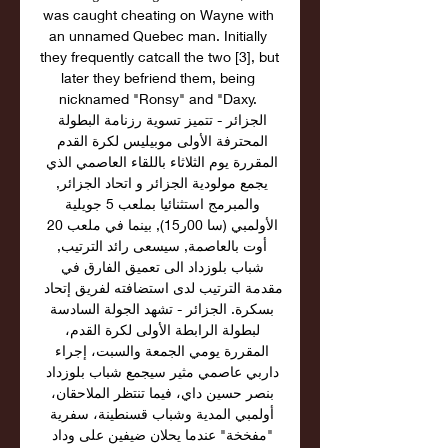
was caught cheating on Wayne with 
an unnamed Quebec man. Initially 
they frequently catcall the two [3], but 
later they befriend them, being 
nicknamed "Ronsy" and "Daxy. 
الجزائر - تتميز تسوية رزنامة البطولة 
المحترفة الأولى موبيليس لكرة القدم 
المقررة يوم الثلاثاء باللقاء العاصمي الذي 
يجمع مولودية الجزائر و اتحاد الجزائر, 
والمبرمج استثنائيا بملعب 5 جويلية 
الأولمبي (سا 00ر15), بينما في ملعب 20 
أوت بالعاصمة, سيسعى رائد الترتيب, 
شباب بلوزداد الى تعميق الفارق في 
مقدمة الترتيب لدى استضافته لفريق إتحاد 
بسكرة. الجزائر - تشهد الجولة السادسة 
لبطولة الرابطة الأولى لكرة القدم، 
المقررة يومي الجمعة والسبت، إجراء 
داربي عاصمي مثير سيجمع شباب بلوزداد 
بنصر حسين داي، فيما تنتظر الملاحقان، 
أولمبي المدية وشباب قسنطينة، سفرية 
"مفخخة" عندما يحلان ضيفين على وداد 