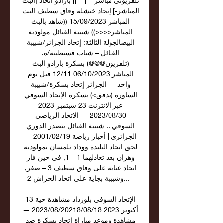
تلفزيوني مباشر***]'''']] بارادو اتحاد [البث 
المباشر-] إتحاد خنشلة وفاق سطيف البث 
المباشر 15/09/2023 ((شاهد بالبث 
المباشر<<<<)) شبيبة القبائل مولودية 
البيضالجولة الثالثة: إتحاد الجزائر/شبيبة 
القبائل – شباب قسنطينة/ه. 
(تلفزيون@@@) بسكرة بارادو البث 
المباشر 06/10/2023 11‏/12 قبل يوم 
واحد — الجزائر إتحاد بسكرة/شبيبة 
الساورة (تدفق>) بسكرة الإتحاد السوفي 
عبر الانترنت 23 سبتمبر 2023 
30‏/08‏/2023 — الاتحاد الرياضي 
السوفي... شبيبة القبائل يتصدر الدوري 
الجزائري | أخبار رياضة 19‏/02‏/2001 — 
لحق اتحاد البليدة ووداد تلمسان بمولودية 
وهران بعد تعادلهما 1 – 1, في حين فاز 
اتحاد عنابة على وفاق سطيف 3 – صفر, 
وشبيبة بجاية على اتحاد الحراش 2... 

الإتحاد السوفي بلوزداد مشاهدة حية 13 
أكتوبر 2023 18‏/08‏/20218‏/08‏/2023 — 
مشاهدة وموعد مباراة اتحاد بسكرة ضد 