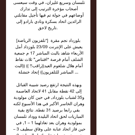
تلمسان وسريع غليزان، في وقت سيعسى 
أصحاب مؤخرة الترتيب إلى تدارك 
أوضاعهم في جولة تم فيها تأجيل مقابلتي 
الرائدين اتحاد بسكرة ونادي بارادو إلى 
تاريخ لاحق. 

[تلفزيون الرياضة*] بلوزداد نجم مقرة 
يعيش على الإنترنت 23/09 بلوزداد أمل 
الأربعاء شاهد بالبث المباشر 17 م جمعية 
الشلف أمام فرصة “اقتناص” ثلاث نقاط 
أمام هلال شلغوم العيد((راقب!! )) ((البث 
المباشر للتلفزيون)) إتحاد خنشلة ...

وبهذه النتيجة ارتفع رصيد شبيبة القبائل 
إلى 42 نقطة مقابل 41 لاتحاد العاصمة 
و35 لشباب بلوزداد, في حين كان مولودية 
وهران الخاسر الأكبر في هذا الأسبوع لكنه 
بقي رابعا برصيد 31 نقطة. نتائج بقية 
المباريات لحق اتحاد البليدة ووداد تلمسان 
بمولودية وهران بعد تعادلهما 1 – 1, في 
حين فاز اتحاد عنابة على وفاق سطيف 3 – 