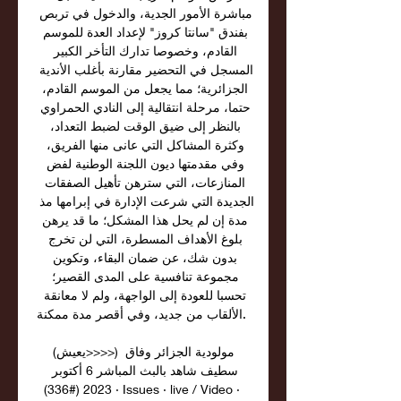
مباشرة الأمور الجدية، والدخول في تربص 
بفندق "سانتا كروز" لإعداد العدة للموسم 
القادم، وخصوصا تدارك التأخر الكبير 
المسجل في التحضير مقارنة بأغلب الأندية 
الجزائرية؛ مما يجعل من الموسم القادم، 
حتما، مرحلة انتقالية إلى النادي الحمراوي 
بالنظر إلى ضيق الوقت لضبط التعداد، 
وكثرة المشاكل التي عانى منها الفريق، 
وفي مقدمتها ديون اللجنة الوطنية لفض 
المنازعات، التي سترهن تأهيل الصفقات 
الجديدة التي شرعت الإدارة في إبرامها مذ 
مدة إن لم يحل هذا المشكل؛ ما قد يرهن 
بلوغ الأهداف المسطرة، التي لن تخرج 
بدون شك، عن ضمان البقاء، وتكوين 
مجموعة تنافسية على المدى القصير؛ 
تحسبا للعودة إلى الواجهة، ولم لا معانقة 
الألقاب من جديد، وفي أقصر مدة ممكنة. 

(يعيش>>>>) مولودية الجزائر وفاق 
سطيف شاهد بالبث المباشر 6 أكتوبر 
2023 (#336) · Issues · live / Video · 