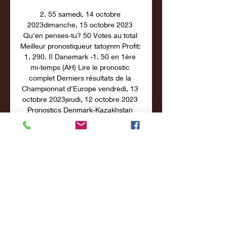
2. 55 samedi, 14 octobre 
2023dimanche, 15 octobre 2023 
Qu'en penses-tu? 50 Votes au total 
Meilleur pronostiqueur tatojmm Profit: 
1, 290. 8 Danemark -1. 50 en 1ère 
mi-temps (AH) Lire le pronostic 
complet Derniers résultats de la 
Championnat d'Europe vendredi, 13 
octobre 2023jeudi, 12 octobre 2023 
Pronostics Denmark-Kazakhstan 
Danemark vainqueur 1ère mi-temps 
Denmark-Kazakhstan Over 1. 5 buts 
en 1ère mi-temps Denmark-
Kazakhstan Over 2. 

tous les directs football Direct. A venir 
Groupe H. Slovénie · Slovénie. 
18h00. Finlande. A venir Groupe H. 
Danemark · Danemark. 20h45. 
Kazakhstan · FA Cup · Résultats. A 
venir ...
