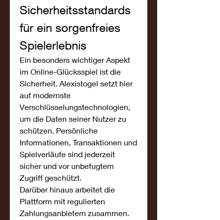
Sicherheitsstandards 
für ein sorgenfreies 
Spielerlebnis
Ein besonders wichtiger Aspekt 
im Online-Glücksspiel ist die 
Sicherheit. Alexistogel setzt hier 
auf modernste 
Verschlüsselungstechnologien, 
um die Daten seiner Nutzer zu 
schützen. Persönliche 
Informationen, Transaktionen und 
Spielverläufe sind jederzeit 
sicher und vor unbefugtem 
Zugriff geschützt.
Darüber hinaus arbeitet die 
Plattform mit regulierten 
Zahlungsanbietern zusammen. 