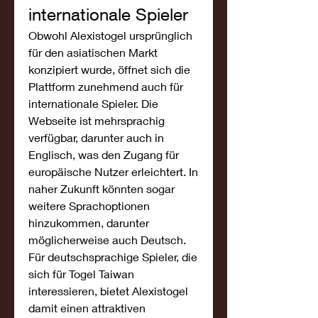
internationale Spieler
Obwohl Alexistogel ursprünglich 
für den asiatischen Markt 
konzipiert wurde, öffnet sich die 
Plattform zunehmend auch für 
internationale Spieler. Die 
Webseite ist mehrsprachig 
verfügbar, darunter auch in 
Englisch, was den Zugang für 
europäische Nutzer erleichtert. In 
naher Zukunft könnten sogar 
weitere Sprachoptionen 
hinzukommen, darunter 
möglicherweise auch Deutsch.
Für deutschsprachige Spieler, die 
sich für Togel Taiwan 
interessieren, bietet Alexistogel 
damit einen attraktiven 