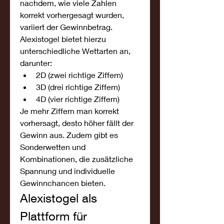
nachdem, wie viele Zahlen 
korrekt vorhergesagt wurden, 
variiert der Gewinnbetrag.
Alexistogel bietet hierzu 
unterschiedliche Wettarten an, 
darunter:
2D (zwei richtige Ziffern)
3D (drei richtige Ziffern)
4D (vier richtige Ziffern)
Je mehr Ziffern man korrekt 
vorhersagt, desto höher fällt der 
Gewinn aus. Zudem gibt es 
Sonderwetten und 
Kombinationen, die zusätzliche 
Spannung und individuelle 
Gewinnchancen bieten.
Alexistogel als 
Plattform für 