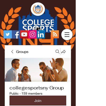
Groups
collegesportsny Group
Public
·
159 members
Join