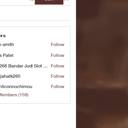
rs
n smith
Follow
a Patel
Follow
UG266 Bandar Judi Slot Online Live RTP Slot Gacor Tertinggi
Follow
jahatk265
Follow
tk265
nliconnochimou
Follow
nnochimou
Members (159)