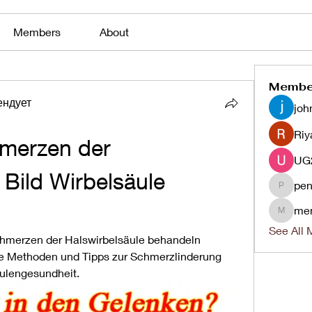
Members
About
Membe
ендует
joh
Riy
erzen der 
Bild Wirbelsäule 
pen
penjaha
me
menlico
See All 
chmerzen der Halswirbelsäule behandeln 
ve Methoden und Tipps zur Schmerzlinderung 
ulengesundheit.