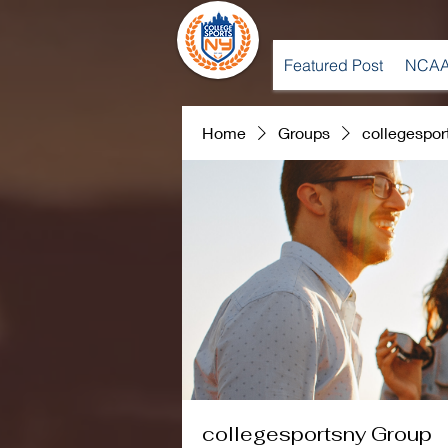
Featured Post
NCAA
Home
Groups
collegespor
collegesportsny Group