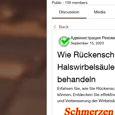
Public
·
159 members
Discussion
Media
Back
Администрация Реком
September 15, 2023
Wie Rückenschm
Halswirbelsäule 
behandeln
Erfahren Sie, wie Sie Rückens
können. Entdecken Sie effekti
und Verbesserung der Wirbelsä