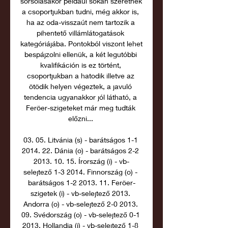
sorsolásakor például sokan szeretnék 
a csoportjukban tudni, még akkor is, 
ha az oda-visszaút nem tartozik a 
pihentető villámlátogatások 
kategóriájába. Pontokból viszont lehet 
bespájzolni ellenük, a két legutóbbi 
kvalifikáción is ez történt, 
csoportjukban a hatodik illetve az 
ötödik helyen végeztek, a javuló 
tendencia ugyanakkor jól látható, a 
Feröer-szigeteket már meg tudták 
előzni... 

03. 05. Litvánia (s) - barátságos 1-1 
2014. 22. Dánia (o) - barátságos 2-2 
2013. 10. 15. Írország (i) - vb-
selejtező 1-3 2014. Finnország (o) - 
barátságos 1-2 2013. 11. Feröer-
szigetek (i) - vb-selejtező 2013. 
Andorra (o) - vb-selejtező 2-0 2013. 
09. Svédország (o) - vb-selejtező 0-1 
2013. Hollandia (i) - vb-selejtező 1-8 