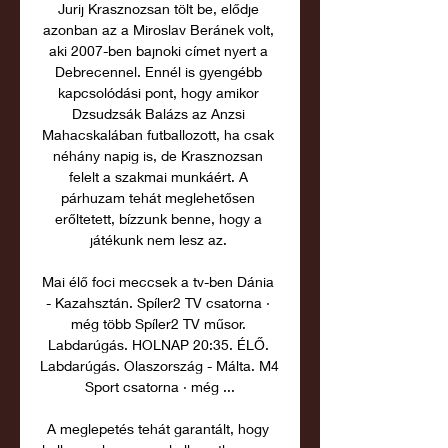
Jurij Krasznozsan tölt be, elődje 
azonban az a Miroslav Beránek volt, 
aki 2007-ben bajnoki címet nyert a 
Debrecennel. Ennél is gyengébb 
kapcsolódási pont, hogy amikor 
Dzsudzsák Balázs az Anzsi 
Mahacskalában futballozott, ha csak 
néhány napig is, de Krasznozsan 
felelt a szakmai munkáért. A 
párhuzam tehát meglehetősen 
erőltetett, bízzunk benne, hogy a 
játékunk nem lesz az. 

Mai élő foci meccsek a tv-ben Dánia 
- Kazahsztán. Spíler2 TV csatorna · 
még több Spíler2 TV műsor. 
Labdarúgás. HOLNAP 20:35. ÉLŐ. 
Labdarúgás. Olaszország - Málta. M4 
Sport csatorna · még ...

A meglepetés tehát garantált, hogy 