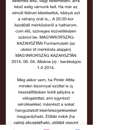
kellemes lesz, vagy kellemetlen, arra 
késő estig várnunk kell. Ha már az 
elmúlt félévet kibekkeltük, kibírjuk ezt 
a néhány órát is... A 20:30-kor 
kezdődő mérkőzésről a hatharom. 
com élő, szöveges közvetítésben 
számol be. MAGYARORSZÁG-
KAZAHSZTÁN Formamutató (az 
utolsó öt mérkőzés alapján) 
MAGYARORSZÁG KAZAHSZTÁN 
2014. 06. 04. Albánia (o) - barátságos 
1-0 2014. 

Még akkor sem, ha Pintér Attila 
minden bizonnyal ezúttal is új 
összeállításban küldi pályára a 
válogatottat, ami egyrészt 
sérülésekkel, másrészt a sokat 
hangoztatott kísérletezgetésekkel 
magyarázható. Előbbi indok (ha 
valós) akceptálható, utóbbit viszont 
ideje lenne elfelejteni, ha ugyanis 