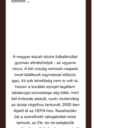
ezelőtt ...
A magyar-kazah közös futballmúltat 
gyorsan elintézhetjük - az ugyanis 
nincs. A két ország nemzeti csapata 
most találkozik egymással először, 
igaz, túl sok lehetőség nem is volt rá, 
hiszen a korábbi szovjet tagállam 
labdarúgó-szövetsége alig több, mint 
két évtizede alakult, nyolc esztendeig 
az ázsiai régióhoz tartozott, 2002-ben 
lépett át az UEFA-hoz. Kazahsztán 
(is) a szerethető válogatottak közé 
tartozik, az Eb- és vb-selejtezők 