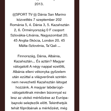
2013. 

(((SPORT TV-))) Dánia San Marino 
közvetítés 7 szeptember 202 
Románia 5, 4. Dánia 3, 5. Kazahsztán 
2, 6. Örményország 0 F csoport 
Szlovákia-Litvánia, Nagyszombat 20. 
45 Anglia-Skócia, London 20. 45 
Málta-Szlovénia, Ta'Qali ...

Finnország, Dánia, Albánia, 
Kazahsztán... És aztán? Magyar 
válogatott A négy nappal ezelőtti, 
Albánia elleni vékonyka győzelem 
után ezúttal a világverőnek szintén 
nem nevezhető Kazahsztán látogat 
hozzánk. A magyar labdarúgó-
válogatottnak minden bizonnyal ez 
lesz az utolsó mérkőzése az Európa-
bajnoki selejtezők előtt. Tekinthetjük 
tehát főpróbának a mérkőzést, még 