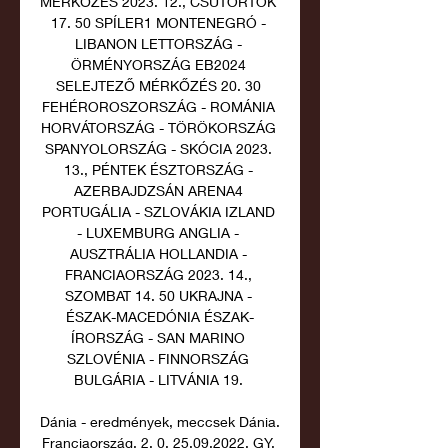
MÉRKŐZÉS 2023. 12., CSÜTÖRTÖK 
17. 50 SPÍLER1 MONTENEGRÓ - 
LIBANON LETTORSZÁG - 
ÖRMÉNYORSZÁG EB2024 
SELEJTEZŐ MÉRKŐZÉS 20. 30 
FEHÉROROSZORSZÁG - ROMÁNIA 
HORVÁTORSZÁG - TÖRÖKORSZÁG 
SPANYOLORSZÁG - SKÓCIA 2023. 
13., PÉNTEK ÉSZTORSZÁG - 
AZERBAJDZSÁN ARENA4 
PORTUGÁLIA - SZLOVÁKIA IZLAND 
- LUXEMBURG ANGLIA - 
AUSZTRÁLIA HOLLANDIA - 
FRANCIAORSZÁG 2023. 14., 
SZOMBAT 14. 50 UKRAJNA - 
ÉSZAK-MACEDÓNIA ÉSZAK-
ÍRORSZÁG - SAN MARINO 
SZLOVÉNIA - FINNORSZÁG 
BULGÁRIA - LITVÁNIA 19. 

Dánia - eredmények, meccsek Dánia. 
Franciaország. 2. 0. 25.09.2022. GY. 