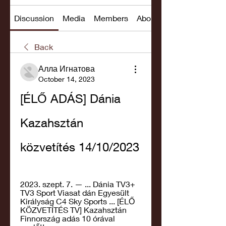
Discussion
Media
Members
About
Back
Алла Игнатова
October 14, 2023
[ÉLŐ ADÁS] Dánia 
Kazahsztán 
közvetítés 14/10/2023
2023. szept. 7. — ... Dánia TV3+ 
TV3 Sport Viasat dán Egyesült 
Királyság C4 Sky Sports ... [ÉLŐ 
KÖZVETÍTÉS TV] Kazahsztán 
Finnország adás 10 órával 