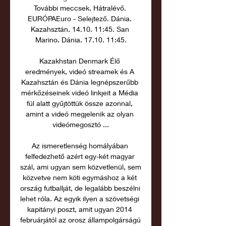
További meccsek. Hátralévő. 
EURÓPAEuro - Selejtező. Dánia. 
Kazahsztán. 14.10. 11:45. San 
Marino. Dánia. 17.10. 11:45.

Kazakhstan Denmark Élő 
eredmények, videó streamek és A 
Kazahsztán és Dánia legnépszerűbb 
mérkőzéseinek videó linkjeit a Média 
fül alatt gyűjtöttük össze azonnal, 
amint a videó megjelenik az olyan 
videómegosztó ...

Az ismeretlenség homályában 
felfedezhető azért egy-két magyar 
szál, ami ugyan sem közvetlenül, sem 
közvetve nem köti egymáshoz a két 
ország futballját, de legalább beszélni 
lehet róla. Az egyik ilyen a szövetségi 
kapitányi poszt, amit ugyan 2014 
februárjától az orosz állampolgárságú 