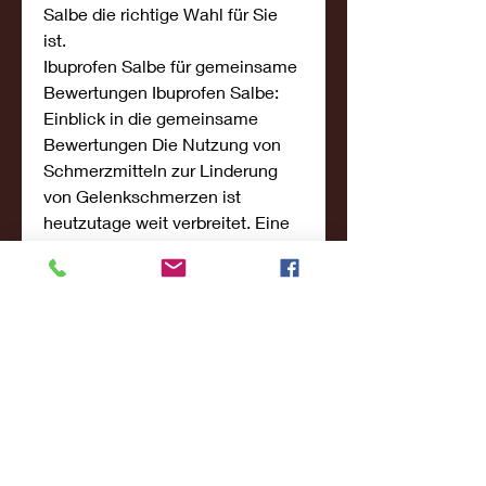
Salbe die richtige Wahl für Sie 
ist.
Ibuprofen Salbe für gemeinsame 
Bewertungen Ibuprofen Salbe: 
Einblick in die gemeinsame 
Bewertungen Die Nutzung von 
Schmerzmitteln zur Linderung 
von Gelenkschmerzen ist 
heutzutage weit verbreitet. Eine 
der beliebtesten Optionen ist die 
Ibuprofen Salbe. Diese topische 
Anwendung des Wirkstoffs 
Ibuprofen bietet eine effektive 
Methode zur Behandlung von 
Gelenkschmerzen und 
Entzündungen. Wie funktioniert 
Ibuprofen Salbe? Die Ibuprofen 
Salbe wird direkt auf die betroff 
0
0