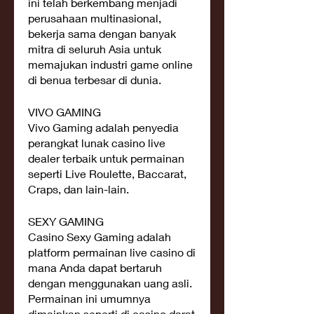
ini telah berkembang menjadi 
perusahaan multinasional, 
bekerja sama dengan banyak 
mitra di seluruh Asia untuk 
memajukan industri game online 
di benua terbesar di dunia.
VIVO GAMING
Vivo Gaming adalah penyedia 
perangkat lunak casino live 
dealer terbaik untuk permainan 
seperti Live Roulette, Baccarat, 
Craps, dan lain-lain.
SEXY GAMING
Casino Sexy Gaming adalah 
platform permainan live casino di 
mana Anda dapat bertaruh 
dengan menggunakan uang asli. 
Permainan ini umumnya 
dimainkan seperti di casino darat 