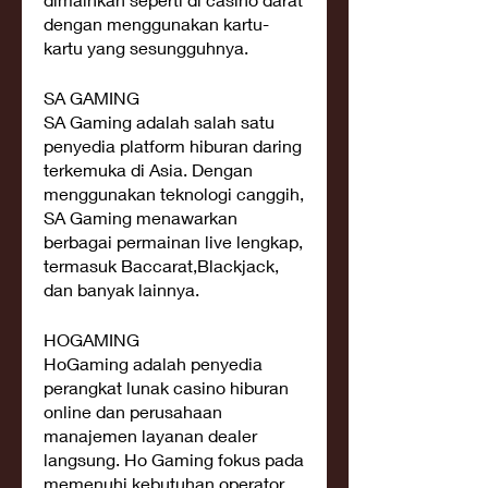
dengan menggunakan kartu-
kartu yang sesungguhnya.
SA GAMING
SA Gaming adalah salah satu 
penyedia platform hiburan daring 
terkemuka di Asia. Dengan 
menggunakan teknologi canggih, 
SA Gaming menawarkan 
berbagai permainan live lengkap, 
termasuk Baccarat,Blackjack, 
dan banyak lainnya.
HOGAMING
HoGaming adalah penyedia 
perangkat lunak casino hiburan 
online dan perusahaan 
manajemen layanan dealer 
langsung. Ho Gaming fokus pada 
memenuhi kebutuhan operator 