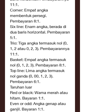
11:1.
Corner: Empat angka 
membentuk persegi. 
Pembayaran 8:1.
Six line: Enam angka, berada di 
dua baris horizontal. Pembayaran 
5:1.
Trio: Tiga angka termasuk nol (0, 
1, 2 atau 0, 2, 3). Pembayarannya 
11:1.
Basket: Empat angka termasuk 
nol (0, 1, 2, 3). Pembayaran 8:1.
Top line: Lima angka termasuk 
nol ganda (0, 00, 1, 2, 3). 
Pembayaran 6:1.
Taruhan luar
Red or black: Warna merah atau 
hitam. Bayaran 1:1.
Even or odd: Angka genap atau 
ganjil. Bayaran 1:1.