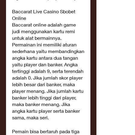
Baccarat Live Casino Sbobet 
Online
Baccarat online adalah game 
judi menggunakan kartu remi 
untuk alat bermainnya. 
Permainan ini memiliki aturan 
sederhana yaitu membandingkan 
angka kartu antara dua tangan 
yaitu player dan banker. Angka 
tertinggi adalah 9, serta terendah 
adalah 0. Jika jumlah skor player 
lebih besar dari banker, maka 
player menang. Jika jumlah kartu 
banker lebih tinggi dari player, 
maka banker menang. Jika 
angka kartu player serta banker 
sama, maka seri.
Pemain bisa bertaruh pada tiga 