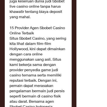
juga keseruan dunia judi Sbobet 
live casino online tanpa harus 
khawatir tentang biaya deposit 
yang mahal.
15 Provider Agen Sbobet Casino 
Online Terbaik
Situs Sbobet Casino, yang sering 
kita lihat dalam film-film 
Hollywood, kini dapat dimainkan 
dengan cara online 
menggunakan uang asli. Situs 
kami bekerja sama dengan 
provider penyedia game judi 
casino ternama serta memiliki 
reputasi terbaik. Dengan ini, 
pemain dapat merasakan 
pengalaman bermain judi persis 
seperti bermain di casino fisik 
atau darat. Bersama agen 
Sbobet Casino Indonesia, 