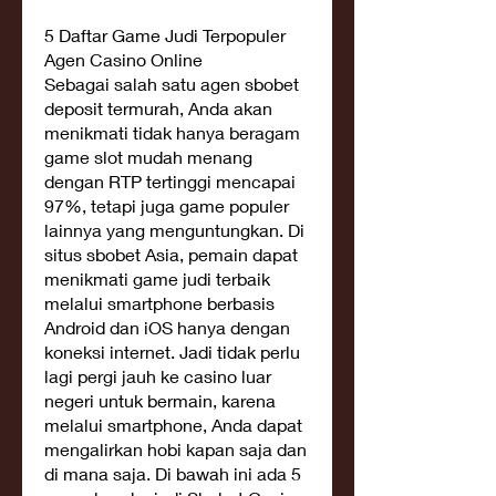
5 Daftar Game Judi Terpopuler 
Agen Casino Online
Sebagai salah satu agen sbobet 
deposit termurah, Anda akan 
menikmati tidak hanya beragam 
game slot mudah menang 
dengan RTP tertinggi mencapai 
97%, tetapi juga game populer 
lainnya yang menguntungkan. Di 
situs sbobet Asia, pemain dapat 
menikmati game judi terbaik 
melalui smartphone berbasis 
Android dan iOS hanya dengan 
koneksi internet. Jadi tidak perlu 
lagi pergi jauh ke casino luar 
negeri untuk bermain, karena 
melalui smartphone, Anda dapat 
mengalirkan hobi kapan saja dan 
di mana saja. Di bawah ini ada 5 