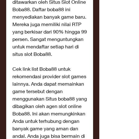
ditawarkan oleh Situs Slot Online 
Boba88. Daftar boba88 ini 
menyediakan banyak game baru. 
Mereka juga memiliki nilai RTP 
yang berkisar dari 90% hingga 99 
persen. Sangat menguntungkan 
untuk mendaftar setiap hari di 
situs slot Boba88.
Cek link list Boba88 untuk 
rekomendasi provider slot games 
lainnya. Anda dapat memainkan 
game tersebut dengan 
menggunakan Situs boba88 yang 
dibagikan oleh agen slot online 
Boba88. Ini akan memungkinkan 
Anda untuk terhubung dengan 
banyak game yang aman dan 
andal. Anda juga bisa bermain di 