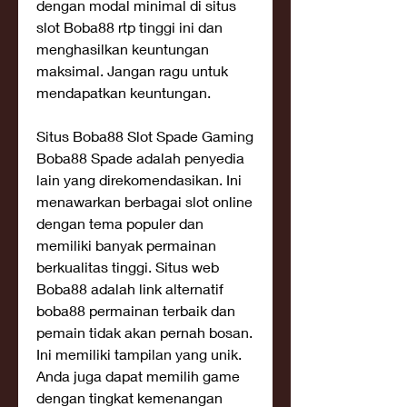
dengan modal minimal di situs 
slot Boba88 rtp tinggi ini dan 
menghasilkan keuntungan 
maksimal. Jangan ragu untuk 
mendapatkan keuntungan.
Situs Boba88 Slot Spade Gaming
Boba88 Spade adalah penyedia 
lain yang direkomendasikan. Ini 
menawarkan berbagai slot online 
dengan tema populer dan 
memiliki banyak permainan 
berkualitas tinggi. Situs web 
Boba88 adalah link alternatif 
boba88 permainan terbaik dan 
pemain tidak akan pernah bosan. 
Ini memiliki tampilan yang unik. 
Anda juga dapat memilih game 
dengan tingkat kemenangan 