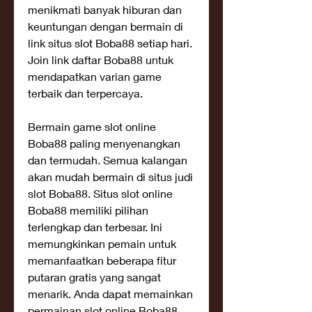
menikmati banyak hiburan dan 
keuntungan dengan bermain di 
link situs slot Boba88 setiap hari. 
Join link daftar Boba88 untuk 
mendapatkan varian game 
terbaik dan terpercaya.
Bermain game slot online 
Boba88 paling menyenangkan 
dan termudah. Semua kalangan 
akan mudah bermain di situs judi 
slot Boba88. Situs slot online 
Boba88 memiliki pilihan 
terlengkap dan terbesar. Ini 
memungkinkan pemain untuk 
memanfaatkan beberapa fitur 
putaran gratis yang sangat 
menarik. Anda dapat memainkan 
permainan slot online Boba88 