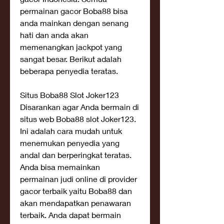
permainan gacor Boba88 bisa 
anda mainkan dengan senang 
hati dan anda akan 
memenangkan jackpot yang 
sangat besar. Berikut adalah 
beberapa penyedia teratas.
Situs Boba88 Slot Joker123
Disarankan agar Anda bermain di 
situs web Boba88 slot Joker123. 
Ini adalah cara mudah untuk 
menemukan penyedia yang 
andal dan berperingkat teratas. 
Anda bisa memainkan 
permainan judi online di provider 
gacor terbaik yaitu Boba88 dan 
akan mendapatkan penawaran 
terbaik. Anda dapat bermain 