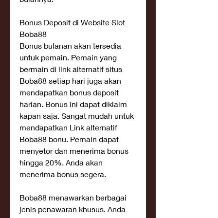
Bonus Deposit di Website Slot 
Boba88
Bonus bulanan akan tersedia 
untuk pemain. Pemain yang 
bermain di link alternatif situs 
Boba88 setiap hari juga akan 
mendapatkan bonus deposit 
harian. Bonus ini dapat diklaim 
kapan saja. Sangat mudah untuk 
mendapatkan Link alternatif 
Boba88 bonu. Pemain dapat 
menyetor dan menerima bonus 
hingga 20%. Anda akan 
menerima bonus segera.
Boba88 menawarkan berbagai 
jenis penawaran khusus. Anda 