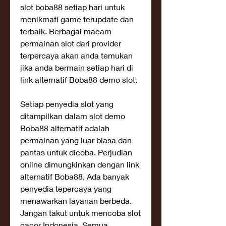
slot boba88 setiap hari untuk 
menikmati game terupdate dan 
terbaik. Berbagai macam 
permainan slot dari provider 
terpercaya akan anda temukan 
jika anda bermain setiap hari di 
link alternatif Boba88 demo slot.
Setiap penyedia slot yang 
ditampilkan dalam slot demo 
Boba88 alternatif adalah 
permainan yang luar biasa dan 
pantas untuk dicoba. Perjudian 
online dimungkinkan dengan link 
alternatif Boba88. Ada banyak 
penyedia tepercaya yang 
menawarkan layanan berbeda. 
Jangan takut untuk mencoba slot 
gacor Indonesia. Semua 