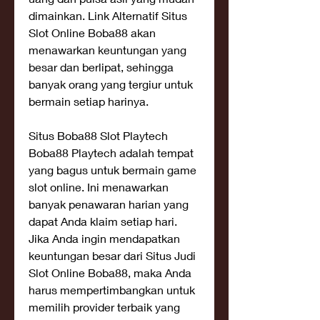
dimainkan. Link Alternatif Situs 
Slot Online Boba88 akan 
menawarkan keuntungan yang 
besar dan berlipat, sehingga 
banyak orang yang tergiur untuk 
bermain setiap harinya.
Situs Boba88 Slot Playtech 
Boba88 Playtech adalah tempat 
yang bagus untuk bermain game 
slot online. Ini menawarkan 
banyak penawaran harian yang 
dapat Anda klaim setiap hari. 
Jika Anda ingin mendapatkan 
keuntungan besar dari Situs Judi 
Slot Online Boba88, maka Anda 
harus mempertimbangkan untuk 
memilih provider terbaik yang 