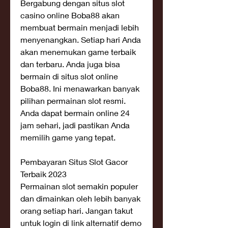
Bergabung dengan situs slot 
casino online Boba88 akan 
membuat bermain menjadi lebih 
menyenangkan. Setiap hari Anda 
akan menemukan game terbaik 
dan terbaru. Anda juga bisa 
bermain di situs slot online 
Boba88. Ini menawarkan banyak 
pilihan permainan slot resmi. 
Anda dapat bermain online 24 
jam sehari, jadi pastikan Anda 
memilih game yang tepat.
Pembayaran Situs Slot Gacor 
Terbaik 2023
Permainan slot semakin populer 
dan dimainkan oleh lebih banyak 
orang setiap hari. Jangan takut 
untuk login di link alternatif demo 