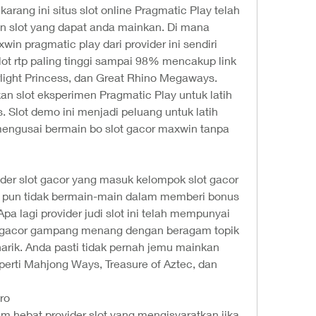
arang ini situs slot online Pragmatic Play telah 
n slot yang dapat anda mainkan. Di mana 
n pragmatic play dari provider ini sendiri 
t rtp paling tinggi sampai 98% mencakup link 
light Princess, dan Great Rhino Megaways. 
an slot eksperimen Pragmatic Play untuk latih 
 Slot demo ini menjadi peluang untuk latih 
ngusai bermain bo slot gacor maxwin tanpa 
ider slot gacor yang masuk kelompok slot gacor 
ni pun tidak bermain-main dalam memberi bonus 
pa lagi provider judi slot ini telah mempunyai 
t gacor gampang menang dengan beragam topik 
ik. Anda pasti tidak pernah jemu mainkan 
eperti Mahjong Ways, Treasure of Aztec, dan 
ro
m hebat provider slot yang mengisyaratkan jika 