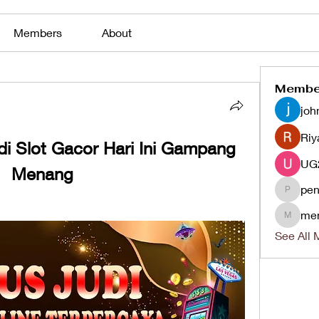
Members
About
Membe
joh
Riy
di Slot Gacor Hari Ini Gampang 
Menang
pen
penjaha
me
menlico
See All 