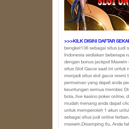
>>>KILK DISINI DAFTAR SEK
bengkel138 sebagai situs judi slo
Indonesia sediakan beberapa ra
dengan bonus jackpot Maxwin sa
situs Slot Gacor saat ini untuk
menjadi situs slot gacor resmi 
permainan yang dapat anda pe
keuntungan semua member. Disam
bola, live kasino poker online, 
mudah menang anda dapat click 
untuk memperoleh 1 akun untuk
sebagai situs judi online terb
maxwin.Disamping itu, Anda tak 