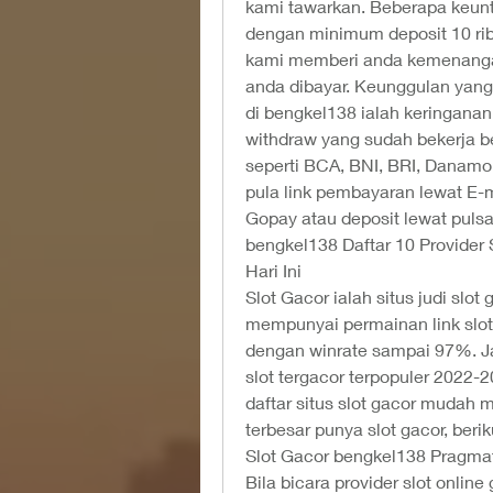
kami tawarkan. Beberapa keunt
dengan minimum deposit 10 ribu
kami memberi anda kemenanga
anda dibayar. Keunggulan yang l
di bengkel138 ialah keringanan
withdraw yang sudah bekerja b
seperti BCA, BNI, BRI, Danamon
pula link pembayaran lewat E-m
Gopay atau deposit lewat pulsa
bengkel138 Daftar 10 Provider
Hari Ini
Slot Gacor ialah situs judi sl
mempunyai permainan link slot 
dengan winrate sampai 97%. Ja
slot tergacor terpopuler 2022-2
daftar situs slot gacor mudah 
terbesar punya slot gacor, berik
Slot Gacor bengkel138 Pragmat
Bila bicara provider slot online