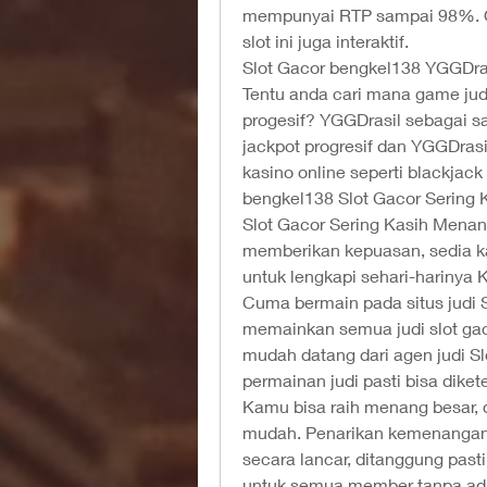
mempunyai RTP sampai 98%. Opsi
slot ini juga interaktif.
Slot Gacor bengkel138 YGGDra
Tentu anda cari mana game judi
progesif? YGGDrasil sebagai sa
jackpot progresif dan YGGDrasil
kasino online seperti blackjack 
bengkel138 Slot Gacor Sering 
Slot Gacor Sering Kasih Mena
memberikan kepuasan, sedia ka
untuk lengkapi sehari-harinya
Cuma bermain pada situs judi 
memainkan semua judi slot gac
mudah datang dari agen judi Sl
permainan judi pasti bisa dike
Kamu bisa raih menang besar, 
mudah. Penarikan kemenangan b
secara lancar, ditanggung pas
untuk semua member tanpa ada