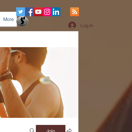
More
Log In
Join