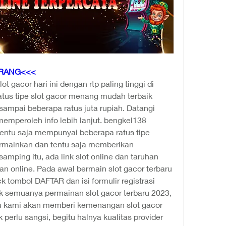
ARANG<<<
t gacor hari ini dengan rtp paling tinggi di 
tus tipe slot gacor menang mudah terbaik 
mpai beberapa ratus juta rupiah. Datangi 
 memperoleh info lebih lanjut. bengkel138 
tentu saja mempunyai beberapa ratus tipe 
rmainkan dan tentu saja memberikan 
ping itu, ada link slot online dan taruhan 
dan online. Pada awal bermain slot gacor terbaru 
tombol DAFTAR dan isi formulir registrasi 
 semuanya permainan slot gacor terbaru 2023, 
aru kami akan memberi kemenangan slot gacor 
perlu sangsi, begitu halnya kualitas provider 