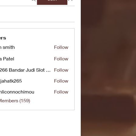
rs
n smith
Follow
a Patel
Follow
UG266 Bandar Judi Slot Online Live RTP Slot Gacor Tertinggi
Follow
jahatk265
Follow
tk265
nliconnochimou
Follow
nnochimou
Members (159)