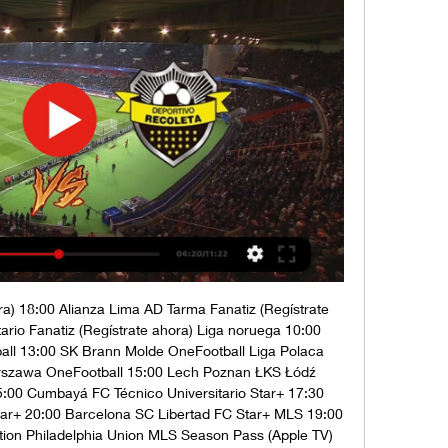
 Fanatiz (Regístrate ahora) AFA Play 21:30 Argentinos Juniors CA Huracán Fanatiz (Regístrate ahora) AFA Play 21:30 Instituto Rosario Central Fanatiz (Regístrate ahora) AFA Play Regionalliga 14:00 TSV Steinbach Stuttgart II OneFootball PPV Serie A Brasil 19:00 Fortaleza SC Botafogo Star+ Fanatiz (Regístrate ahora) Brasileirão Play UEFA Youth League 09:00 Fase de grupos Inter Milan Academy Red Bull Salzburg Academy UEFA TV Star+ 11:00 Fase de grupos SC Braga Academy Real Madrid Academy UEFA TV Star+ Miércoles, 25-10-2023 AFC Champions League 07:00 Fase de grupos Yokohama F. 

Club Guaraní vs Deportivo Recoleta en vivo 11.10.2023 hace 3 días — La transmisión en vivo de Club Guaraní vs Deportivo Recoleta comenzará a las 11.10.2023. Partidos recientes entre equipos: Deportivo Recoleta - ...

La aplicación de WOSTI Guía TV de Fútbol es indispensable para el móvil de cualquier amante del fútbol. Conoce todas sus funcionalidades al detalle. FutbolenlaTV - 2023-02-07 11:05 Ver todas las Noticias La mayor información de fútbol en vivo hoy que se ofrece en Chile, se concentra en esta programación semanal en la que se detallan todos los partidos televisados en canales de televisión tanto en señal abierta como de paga. 

Paranaense América MG Star+ 20:00 Cruzeiro Bahía Star+ 20:00 Palmeiras São Paulo Star+ Fanatiz (Regístrate ahora) Brasileirão Play 21:30 Grêmio CR Flamengo Star+ Fanatiz (Regístrate ahora) Brasileirão Play 21:30 Cuiabá Corinthians Star+ Fanatiz (Regístrate ahora) Brasileirão Play UEFA Youth League 09:00 Fase de grupos FC Barcelona Academy Shakhtar Academy UEFA TV Star+ 11:00 Fase de grupos Newcastle Academy B. Dortmund Academy UEFA TV Star+ Jueves, 26-10-2023 AFC Cup 05:00 Fase de grupos Central Coast Mariners Bali United Star+ 07:00 Fase de grupos Taichung Futuro FC Tainan City Star+ 09:00 Fase de grupos Phnom Penh Crown FC Macarthur FC Star+ 09:00 Fase de grupos Terengganu FC Stallion Laguna FC Star+ 09:00 Fase de grupos Chao Pak Kei FC Ulaanbaatar Star+ 09:00 Fase de grupos Cebu FC Shan United FC Star+ 11:00 Fase de grupos Ravshan FC Abdish-Ata Kant Star+ 13:00 Fase de grupos FC Merw Mary Altyn Asyr FK Star+ Copa de la Liga Argentina 18:30 San Lorenzo Platense Fanatiz (Regístrate ahora) AFA Play 21:00 Lanús Tigre Fanatiz (Regístrate ahora) AFA Play 21:00 Newell's Old Boys Godoy Cruz Fanatiz (Regístrate ahora) AFA Play Europa Conference League 13:45 Fase de grupos AZ Alkmaar Aston Villa Star+ 13:45 Fase de grupos Fenerbahçe PFC Ludogorets Star+ 13:45 Fase de grupos Gent Breidablik UBK Star+ 13:45 Fase de grupos Lille Slovan Bratislava Star+ 13:45 Fase de grupos Maccabi Tel Aviv FC Zorya Star+ 13:45 Fase de grupos Lugano Club Brugge Star+ 13:45 Fase de grupos KÍ Klaksvík NK Olimpija Star+ 13:45 Fase de grupos KF Ballkani Astana Star+ 16:00 Fase de grupos Fiorentina FK Cukaricki Star+ 16:00 Fase de grupos Genk Ferencvaros Star+ 16:00 Fase de grupos Eintracht Frankfurt HJK Helsinki Star+ 16:00 Fase de grupos GNK Dinamo Zagreb Viktoria Plzen Star+ 16:00 Fase de grupos Aberdeen PAOK FC Star+ 16:00 Fase de grupos Spartak Trnava Nordsjælland Star+ 16:00 Fase de grupos Zrinjski Mostar Legia Warszawa Star+ 16:00 Fase de grupos Bodø/Glimt Besiktas Star+ Europa League 13:45 Fase de grupos Olympiacos West Ham Star+ 13:45 Fase de grupos Sparta Praha Rangers FC Star+ 13:45 Fase de grupos O. 

(((HOY-))) Partido de hoy Guaraní vs Tacuary en vivo 8 octub hace 5 días — Deportivo Santaní, 24 de Septiembre, Valois Rivarola, Cristóbal Colón JAS, Deportivo Recoleta Club Olimpia – Sitio Oficial Sitio web oficial ...

Club Guaraní Vs Deportivo Recoleta: Enfrentamientos 11/10 Copa Paraguay, Club Guaraní vs Deportivo Recoleta (11/10/2023) . El historial de enfrentamientos entre ambos equipos y como llega cada uno al partido.

Club Guarani (@ClubGuarani) / X ¡NOS VEMOS EN VILLA ELISA! Mañana #PoneteLaDelIndio para alentar al #Legendario en el Estadio Luis Alfonso Giagni   Deportivo ...

Paranaense Star+ 20:00 Coritiba Cuiabá Star+ 20:00 América MG Botafogo Star+ ESPN 3 21:30 Bahía Internacional Star+ Fanatiz (Regístrate ahora) Brasileirão Play 21:30 Goiás São Paulo Star+ Fanatiz (Regístrate ahora) Brasileirão Play 21:30 Vasco da Gama Fortaleza SC Star+ Fanatiz (Regístrate ahora) Brasileirão Play Jueves, 19-10-2023 Campeonato Uruguayo 12:00 Racing Club CA Fénix Star+ GolTV 14:30 Deportivo Maldonado River Plate M. Star+ GolTV 17:00 CA Cerro Danubio Star+ GolTV 20:15 Boston River Nacional Star+ GolTV Copa de la Liga Argentina 16:00 Gimnasia LP Argentinos Juniors Fanatiz (Regístrate ahora) AFA Play 17:00 Godoy Cruz San Lorenzo Fanatiz (Regístrate ahora) AFA Play 18:30 CA Colón River Plate Fanatiz (Regístrate ahora) AFA Play Star+ ESPN 20:45 Rosario Central Vélez Sarsfield Fanatiz (Regístrate ahora) AFA Play 21:00 Sarmiento Racing Avellaneda Fanatiz (Regístrate ahora) AFA Play Serie A Brasil 19:00 Cruzeiro CR Flamengo Star+ 19:00 Palmeiras Atlético Mineiro Star+ 20:00 Santos RB Bragantino Star+ 21:30 Fluminense Corinthians Star+ Fanatiz (Regístrate ahora) Brasileirão Play ESPN 3 Viernes, 20-10-2023 La Liga EA Sports 16:00 Osasuna Granada CF DGO DSports (610-619) Francia Ligue 1 16:00 Le Havre AC Lens Star+ Bundesliga 15:30 Borussia Dortmund Werder Bremen Star+ ESPN 2 Campeonato Uruguayo 19:00 Peñarol Liverpool FC Star+ 19:00 River Plate M. 

OneFootball 15:45 Glentoran Loughgall FC OneFootball 15:45 Carrick Rangers Linfield OneFootball Regionalliga 14:00 TuS Koblenz FC Homburg OneFootball PPV Serie B Brasil 21:30 Criciúma Chapecoense Fanatiz (Regístrate ahora) Brasileirão Play Mañana sábado, 14-10-2023 Campeonato Ascenso Betsson 17:00 Barnechea SM Arica Estadio TNT Sports 17:00 Santiago Morning Deportes Recoleta Estadio TNT Sports TNT Sports 3 17:00 Unión San Felipe Deportes Puerto Montt TNT Sports 2 TNT Sports HD Estadio TNT Sports Amistoso 16:00 Estados Unidos Alemania Star+ ESPN 2 Campeonato Uruguayo 10:00 Danubio Racing Club Star+ GolTV 16:30 La Luz FC Liverpool FC Star+ GolTV 19:00 Montevideo Wanderers Cerro Largo Star+ GolTV CONCACAF Nations League 16:00 Puerto Ri