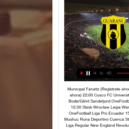
Municipal Fanatiz (Regístrate ahora) 18:00 Alianza Lima AD Tarma Fanatiz (Regístrate ahora) 22:00 Cusco FC Universitario Fanatiz (Regístrate ahora) Liga noruega 10:00 Bodø/Glimt Sandefjord OneFootball 13:00 SK Brann Molde OneFootball Liga Polaca 12:30 Slask Wroclaw Legia Warszawa OneFootball 15:00 Lech Poznan ŁKS Łódź OneFootball Liga Pro Ecuador 15:00 Cumbayá FC Técnico Universitario Star+ 17:30 Mushuc Runa Deportivo Cuenca Star+ 20:00 Barcelona SC Libertad FC Star+ MLS 19:00 Liga Regular New England Revolution Philadelphia Union MLS Season Pass (Apple TV) 19:00 Liga Regular Columbus Crew CF Montréal MLS Season Pass (Apple TV) 19:00 Liga Regular Toronto FC Orlando City MLS Season Pass (Apple TV) 19:00 Liga Regular New York City Chicago Fire MLS Season Pass (Apple TV) 19:00 Liga Regular FC Cincinnati Atlanta United MLS Season Pass (Apple TV) 19:00 Liga Regular Nashville SC New York RB MLS Season Pass (Apple TV) 19:00 Liga Regular Charlotte FC Inter Miami CF MLS Season Pass (Apple TV) 22:00 Liga Regular LA Galaxy FC Dallas MLS Season Pass (Apple TV) 22:00 Liga Regular Colorado Rapids Real Salt Lake MLS Season Pass (Apple TV) 22:00 Liga Regular Sporting KC Minnesota Utd. 

Guaraní se metió entre los 8 mejores de la Copa 28 sept 2023 — en Vivo! Fútbol. Guaraní se metió entre los 8 mejores de la Copa Deportivo Recoleta. Los tantos de la contienda fueron marcador por ...

Nacional Star+ 19:00 CA Cerro Montevideo Wanderers Star+ 19:00 Racing Club La Luz FC Star+ 19:00 Cerro Largo Montevideo City Torque Star+ 19:00 Plaza Colonia Defensor Sporting Star+ 19:00 Boston River CA Fénix Star+ 19:00 Deportivo Maldonado Danubio Star+ Championship 16:00 Rotherham Utd. Ipswich Town Star+ Copa de la Liga Argentina 16:45 Tigre Newell's Old Boys Fanatiz (Regístrate ahora) AFA Play 19:00 CA Huracán Instituto Fanatiz (Regístrate ahora) AFA Play 19:00 Talleres Córdoba Arsenal Sarandí Fanatiz (Regístrate ahora) AFA Play 21:30 Boca Juniors Unión Santa Fe Fanatiz (Regístrate ahora) AFA Play Star+ ESPN D1 Féminine 16:00 Montpellier Femenino FC Fleury Femenino DAZN UEFA Women's Champions League Youtube Liga 1 Perú 17:00 UTC Cajamarca U. César Vallejo Fanatiz (Regístrate ahora) Liga Pro Ecuador 21:00 Orense SC El Nacional Star+ GolTV Northern Irish Premiership 15:45 Cliftonville Linfield OneFootball Premier League Kazajistán PD Astana FC Zhetysu Taldykorgan OneFootball PD FC Kairat FC Aksu OneFootball PD FC Tobol FC Caspiy OneFootball PD FC Maktaaral FC Kyzylzhar OneFootball Regionalliga 14:00 Kickers Offenbach TuS Koblenz OneFootball PPV Serie B Brasil 19:00 Sampaio Corrêa Vitória Star+ 21:30 Sport Recife Chapecoense Star+ Superliga Danesa 14:00 Hvidovre IF Silkeborg IF OneFootball Superliga de Eslovaquia 12:30 FC ViOn MFK Zemplín Michalovce OneFootball Sábado, 21-10-2023 La Liga EA Sports 09:00 Real Sociedad Mallorca Star+ 11:15 Getafe Real Betis DGO DSports (610-619) 13:30 Sevilla FC Real Madrid DGO DSports (610-619) 16:00 Celta At. 

Lyonnais Femenino DAZN UEFA Women's Champions League Youtube Eredivisie 07:15 Utrecht Ajax Star+ FA Women's Super League 09:00 Everton Femenino Man Utd Femenino The FA Player 10:00 Chelsea Femenino Brighton Femenino The FA Player 11:00 West Ham Femenino Liverpool Femenino The FA Player 14:45 Bristol City Femenino Arsenal Femenino Star+ Indian Super League 11:30 Jamshedpur RoundGlass Punjab FC OneFootball PPV OneFootball Liga 1 Perú 17:00 Sport Huancayo Sport Boys A. Fanatiz (Regístrate ahora) 17:00 Unión Comercio Deportivo Garcilaso Fanatiz (Regístrate ahora) 17:00 Carlos A. 

København Star+ 16:00 Fase de grupos SC Braga Real Madrid Star+ 16:00 Fase de grupos Benfica Real Sociedad Star+ 16:00 Fase de grupos Union Berlin Napoli Star+ 16:00 Fase de grupos Lens PSV Eindhoven Star+ Championship 16:00 Leicester City Sunderland Star+ Copa de la Liga Argentina 17:00 Unión Santa Fe Defensa y Justicia Fanatiz (Regístrate ahora) AFA Play 19:00 Racing Avellaneda Boca Juniors