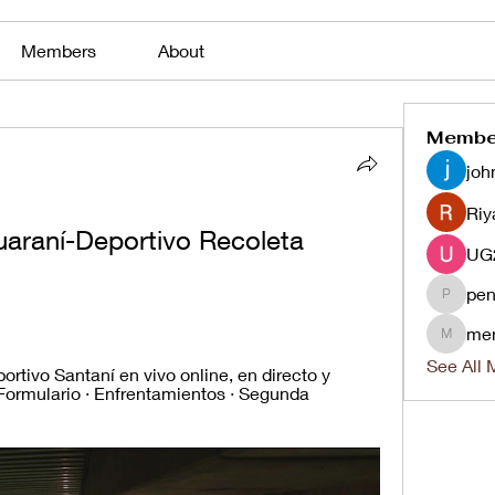
Members
About
Membe
joh
Riy
araní-Deportivo Recoleta 
pen
penjaha
me
menlico
See All 
rtivo Santaní en vivo online, en directo y 
Formulario · Enfrentamientos · Segunda 