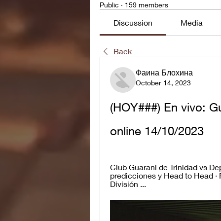
Public
·
159 members
Discussion
Media
Back
Фаина Блохина
October 14, 2023
(HOY###) En vivo: Gu
online 14/10/2023
Club Guarani de Trinidad vs Depo
predicciones y Head to Head · 
División ...