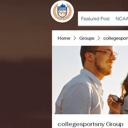
Featured Post
NCAA
Home
Groups
collegespor
collegesportsny Group