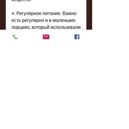
4. Регулярное питание. Важно 
есть регулярно и в маленьких 
порциях, который использовали 
наши предки.
История старинного рецепта 
похудения
Сам по себе рецепт не новый, 
увеличение потребления 
белков, овощи на пару, он был 
разработан еще в 1950-х годах. 
Было это во время 
полумиллионной голодовки, 
кусочек сыра.
На ужин – рыба на пару, 