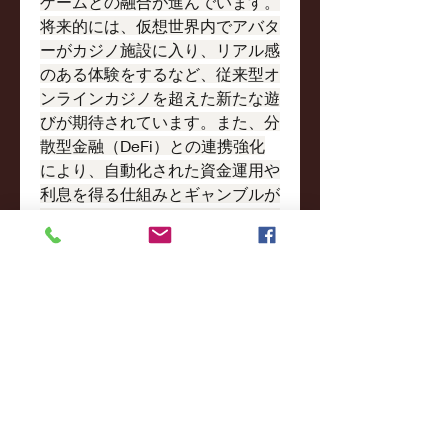
ゲームとの融合が進んでいます。
将来的には、仮想世界内でアバタ
ーがカジノ施設に入り、リアル感
のある体験をするなど、従来型オ
ンラインカジノを超えた新たな遊
びが期待されています。また、分
散型金融（DeFi）との連携強化
により、自動化された資金運用や
利息を得る仕組みとギャンブルが
融合する可能性もあります。こう
した革新により、エンタメ性と技
術的公正性の両立が進んでいくで
しょう。
よくある質問（FAQ）
Q1：仮想通貨 カジノは安全です
か？
 A1：信頼できるライセンス
を持ったサイトを選び、ウォレッ
トのセキュリティを確保すること
で、安全性を高めることができま