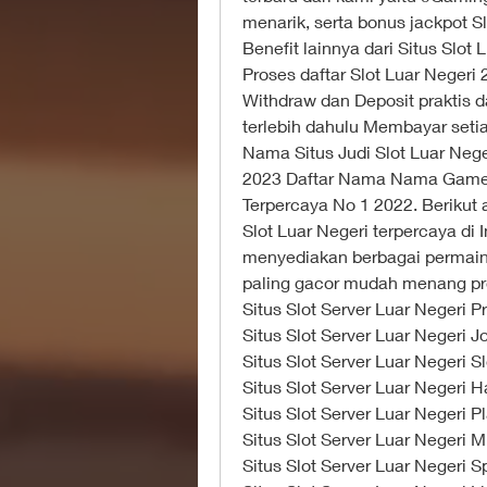
menarik, serta bonus jackpot Sl
Benefit lainnya dari Situs Slot 
Proses daftar Slot Luar Negeri
Withdraw dan Deposit praktis 
terlebih dahulu Membayar set
Nama Situs Judi Slot Luar Ne
2023 Daftar Nama Nama Game Ju
Terpercaya No 1 2022. Berikut
Slot Luar Negeri terpercaya di
menyediakan berbagai permaina
paling gacor mudah menang pr
Situs Slot Server Luar Negeri P
Situs Slot Server Luar Negeri 
Situs Slot Server Luar Negeri S
Situs Slot Server Luar Negeri 
Situs Slot Server Luar Negeri P
Situs Slot Server Luar Negeri 
Situs Slot Server Luar Negeri