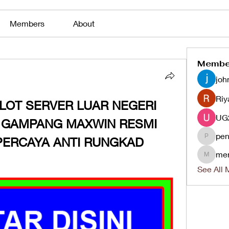
Members
About
Membe
joh
Riy
SLOT SERVER LUAR NEGERI 
 GAMPANG MAXWIN RESMI 
pen
PERCAYA ANTI RUNGKAD
penjaha
me
menlico
See All 