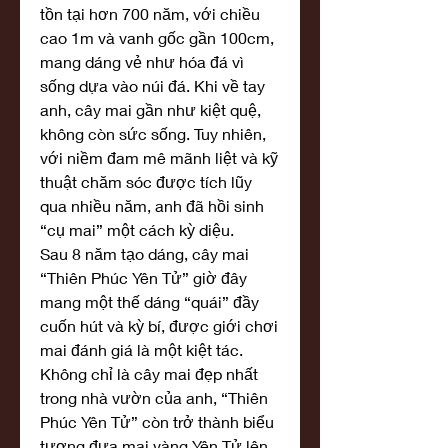
tồn tại hơn 700 năm, với chiều 
cao 1m và vanh gốc gần 100cm, 
mang dáng vẻ như hóa đá vì 
sống dựa vào núi đá. Khi về tay 
anh, cây mai gần như kiệt quệ, 
không còn sức sống. Tuy nhiên, 
với niềm đam mê mãnh liệt và kỹ 
thuật chăm sóc được tích lũy 
qua nhiều năm, anh đã hồi sinh 
“cụ mai” một cách kỳ diệu.
Sau 8 năm tạo dáng, cây mai 
“Thiên Phúc Yên Tử” giờ đây 
mang một thế dáng “quái” đầy 
cuốn hút và kỳ bí, được giới chơi 
mai đánh giá là một kiệt tác. 
Không chỉ là cây mai đẹp nhất 
trong nhà vườn của anh, “Thiên 
Phúc Yên Tử” còn trở thành biểu 
tượng đưa mai vàng Yên Tử lên 