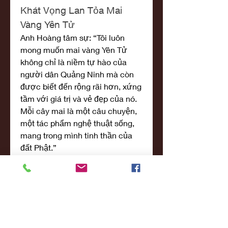
Khát Vọng Lan Tỏa Mai 
Vàng Yên Tử
Anh Hoàng tâm sự: “Tôi luôn 
mong muốn mai vàng Yên Tử 
không chỉ là niềm tự hào của 
người dân Quảng Ninh mà còn 
được biết đến rộng rãi hơn, xứng 
tầm với giá trị và vẻ đẹp của nó. 
Mỗi cây mai là một câu chuyện, 
một tác phẩm nghệ thuật sống, 
mang trong mình tinh thần của 
đất Phật.”
Trong tương lai, anh kỳ vọng sẽ 
tiếp tục bảo tồn và nhân giống 
mai vàng Yên Tử, đưa thương 
hiệu mai vàng của vùng đất này 
trở thành niềm tự hào quốc gia 
và góp phần nâng cao giá trị văn 