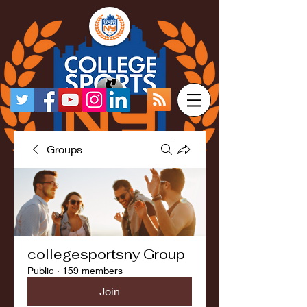
Groups
collegesportsny Group
Public
·
159 members
Join