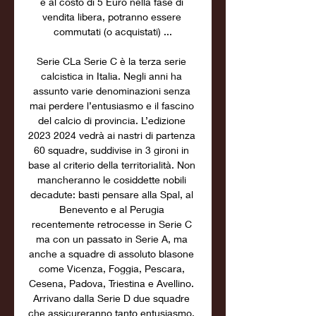
e al costo di 5 Euro nella fase di 
vendita libera, potranno essere 
commutati (o acquistati) ...

Serie CLa Serie C è la terza serie 
calcistica in Italia. Negli anni ha 
assunto varie denominazioni senza 
mai perdere l’entusiasmo e il fascino 
del calcio di provincia. L’edizione 
2023 2024 vedrà ai nastri di partenza 
60 squadre, suddivise in 3 gironi in 
base al criterio della territorialità. Non 
mancheranno le cosiddette nobili 
decadute: basti pensare alla Spal, al 
Benevento e al Perugia 
recentemente retrocesse in Serie C 
ma con un passato in Serie A, ma 
anche a squadre di assoluto blasone 
come Vicenza, Foggia, Pescara, 
Cesena, Padova, Triestina e Avellino. 
Arrivano dalla Serie D due squadre 
che assicureranno tanto entusiasmo, 