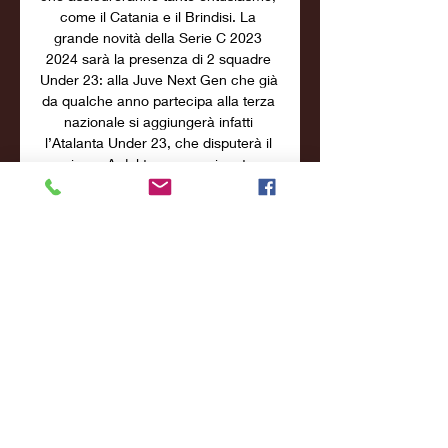
come il Catania e il Brindisi. La 
grande novità della Serie C 2023 
2024 sarà la presenza di 2 squadre 
Under 23: alla Juve Next Gen che già 
da qualche anno partecipa alla terza 
nazionale si aggiungerà infatti 
l’Atalanta Under 23, che disputerà il 
girone A del terzo campionato 
italiano. 

All. Bragantini. ARBITRO: Sergio 
Palmieri di Conegliano. RETI: 15’ 
Antolini (B), 26’ e 61’ Gelmetti (B), 40’ 
Paoletti (T), 45’ Bonacini (B), 54’ 
Zanetti (T), 79’ Arcamone (B). Il 
Bologna femminile termina il 2022 al 
primo posto, con dodici vittorie 
consecutive arrivate dopo il pareggio 
alla prima giornata di campionato. Un 
cammino perfetto per la squadra 
allenata da Simone Bragantini, che a 