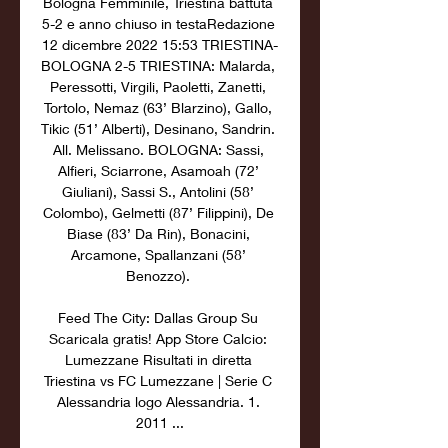
Bologna Femminile, Triestina battuta 
5-2 e anno chiuso in testaRedazione 
12 dicembre 2022 15:53 TRIESTINA-
BOLOGNA 2-5 TRIESTINA: Malarda, 
Peressotti, Virgili, Paoletti, Zanetti, 
Tortolo, Nemaz (63’ Blarzino), Gallo, 
Tikic (51’ Alberti), Desinano, Sandrin. 
All. Melissano. BOLOGNA: Sassi, 
Alfieri, Sciarrone, Asamoah (72’ 
Giuliani), Sassi S., Antolini (58’ 
Colombo), Gelmetti (87’ Filippini), De 
Biase (83’ Da Rin), Bonacini, 
Arcamone, Spallanzani (58’ 
Benozzo). 

Feed The City: Dallas Group Su 
Scaricala gratis! App Store Calcio: 
Lumezzane Risultati in diretta 
Triestina vs FC Lumezzane | Serie C 
Alessandria logo Alessandria. 1. 
2011 ...
