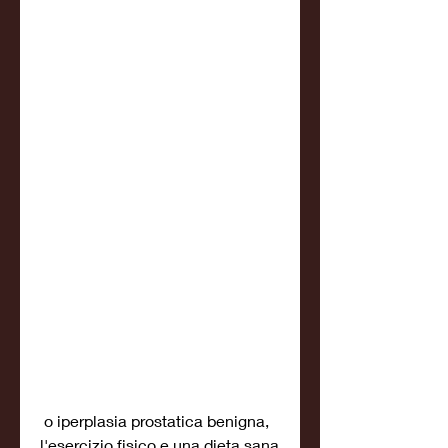
 o iperplasia prostatica benigna, 
l'esercizio fisico e una dieta sana 