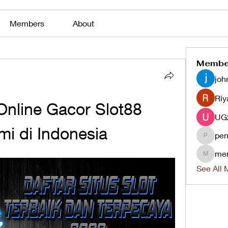
Members
About
Membe
joh
Riy
Online Gacor Slot88 
mi di Indonesia
pen
penjaha
me
menlico
See All 