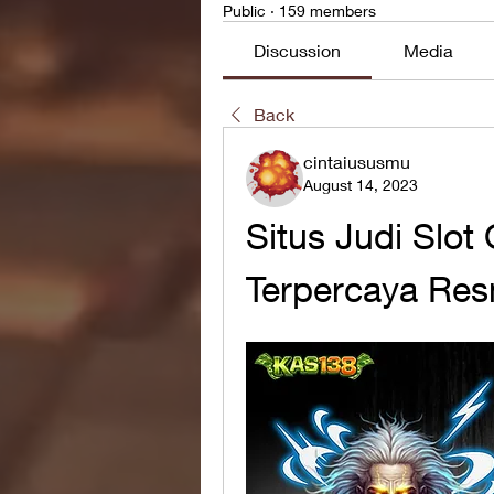
Public
·
159 members
Discussion
Media
Back
cintaiususmu
August 14, 2023
Situs Judi Slot 
Terpercaya Res