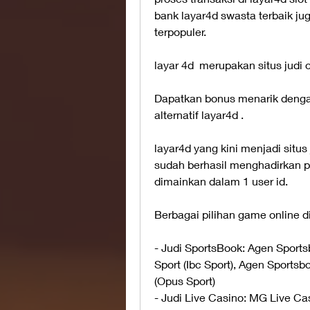
bank layar4d swasta terbaik ju
terpopuler.
layar 4d  merupakan situs judi 
Dapatkan bonus menarik dengan 
alternatif layar4d .
layar4d yang kini menjadi situs 
sudah berhasil menghadirkan p
dimainkan dalam 1 user id.
Berbagai pilihan game online di
- Judi SportsBook: Agen Sport
Sport (Ibc Sport), Agen Sportsb
(Opus Sport)
- Judi Live Casino: MG Live Ca