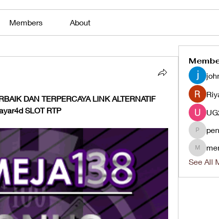
Members
About
Membe
joh
Riy
 TERBAIK DAN TERPERCAYA LINK ALTERNATIF 
layar4d SLOT RTP
pen
penjaha
me
menlico
See All 