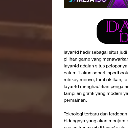
layar4d hadir sebagai situs jud
pilihan game yang menawarkan
layar4d adalah situs pelopor y
dalam 1 akun seperti sportbook(bo
mickey mouse, tembak ikan, ta
layar4d menghadirkan pengala
tampilan grafik yang modern 
permainan.
Teknologi terbaru dan terdepan 
bidangnya yang akan menjamin
proses transaksi di layar4d slot