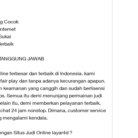
ng Cocok
nternet 
Sukai
erbaik
ERTANGGUNG JAWAB
ine terbesar dan terbaik di Indonesia. kami 
air play dan tanpa adanya kecurangan apapun. 
em keamanan yang canggih dan sudah berlisensi 
. Semua itu demi menunjang permainan judi 
 Selain itu, demi memberkan pelayanan terbaik, 
chat 24 jam nonstop. Dimana, customer service 
g mengalami kendala.
gan Situs Judi Online layar4d ?