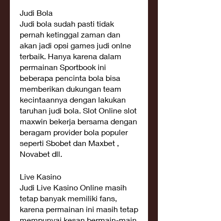
Judi Bola
Judi bola sudah pasti tidak 
pernah ketinggal zaman dan 
akan jadi opsi games judi onlne 
terbaik. Hanya karena dalam 
permainan Sportbook ini 
beberapa pencinta bola bisa 
memberikan dukungan team 
kecintaannya dengan lakukan 
taruhan judi bola. Slot Online slot 
maxwin bekerja bersama dengan 
beragam provider bola populer 
seperti Sbobet dan Maxbet , 
Novabet dll.
Live Kasino
Judi Live Kasino Online masih 
tetap banyak memiliki fans, 
karena permainan ini masih tetap 
mempunyai kesan bermain-main 