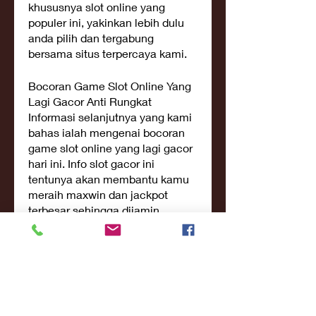
khususnya slot online yang 
populer ini, yakinkan lebih dulu 
anda pilih dan tergabung 
bersama situs terpercaya kami.
Bocoran Game Slot Online Yang 
Lagi Gacor Anti Rungkat
Informasi selanjutnya yang kami 
bahas ialah mengenai bocoran 
game slot online yang lagi gacor 
hari ini. Info slot gacor ini 
tentunya akan membantu kamu 
meraih maxwin dan jackpot 
terbesar sehingga dijamin 
membuat kamu anti rungkat. 
Mau tau apa saja game judi slot 
online gacor gampang menang 
tersebut ? 
Bronco Spirit