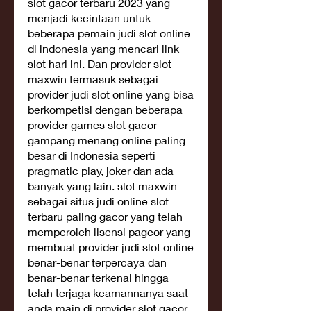
slot gacor terbaru 2023 yang 
menjadi kecintaan untuk 
beberapa pemain judi slot online 
di indonesia yang mencari link 
slot hari ini. Dan provider slot 
maxwin termasuk sebagai 
provider judi slot online yang bisa 
berkompetisi dengan beberapa 
provider games slot gacor 
gampang menang online paling 
besar di Indonesia seperti 
pragmatic play, joker dan ada 
banyak yang lain. slot maxwin 
sebagai situs judi online slot 
terbaru paling gacor yang telah 
memperoleh lisensi pagcor yang 
membuat provider judi slot online 
benar-benar terpercaya dan 
benar-benar terkenal hingga 
telah terjaga keamannanya saat 
anda main di provider slot gacor 