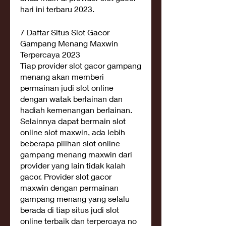
hari ini terbaru 2023.
7 Daftar Situs Slot Gacor 
Gampang Menang Maxwin 
Terpercaya 2023
Tiap provider slot gacor gampang 
menang akan memberi 
permainan judi slot online 
dengan watak berlainan dan 
hadiah kemenangan berlainan. 
Selainnya dapat bermain slot 
online slot maxwin, ada lebih 
beberapa pilihan slot online 
gampang menang maxwin dari 
provider yang lain tidak kalah 
gacor. Provider slot gacor 
maxwin dengan permainan 
gampang menang yang selalu 
berada di tiap situs judi slot 
online terbaik dan terpercaya no 