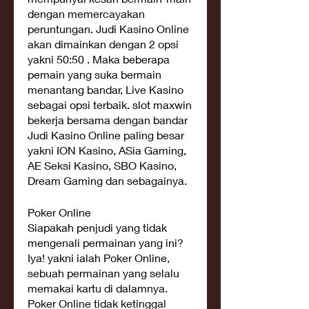
dengan memercayakan 
peruntungan. Judi Kasino Online 
akan dimainkan dengan 2 opsi 
yakni 50:50 . Maka beberapa 
pemain yang suka bermain 
menantang bandar, Live Kasino 
sebagai opsi terbaik. slot maxwin 
bekerja bersama dengan bandar 
Judi Kasino Online paling besar 
yakni ION Kasino, ASia Gaming, 
AE Seksi Kasino, SBO Kasino, 
Dream Gaming dan sebagainya.
Poker Online
Siapakah penjudi yang tidak 
mengenali permainan yang ini? 
Iya! yakni ialah Poker Online, 
sebuah permainan yang selalu 
memakai kartu di dalamnya. 
Poker Online tidak ketinggal 