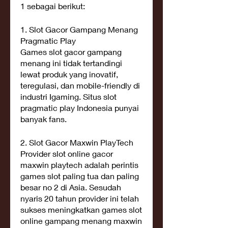
1 sebagai berikut:
1. Slot Gacor Gampang Menang 
Pragmatic Play
Games slot gacor gampang 
menang ini tidak tertandingi 
lewat produk yang inovatif, 
teregulasi, dan mobile-friendly di 
industri Igaming. Situs slot 
pragmatic play Indonesia punyai 
banyak fans.
2. Slot Gacor Maxwin PlayTech
Provider slot online gacor 
maxwin playtech adalah perintis 
games slot paling tua dan paling 
besar no 2 di Asia. Sesudah 
nyaris 20 tahun provider ini telah 
sukses meningkatkan games slot 
online gampang menang maxwin 