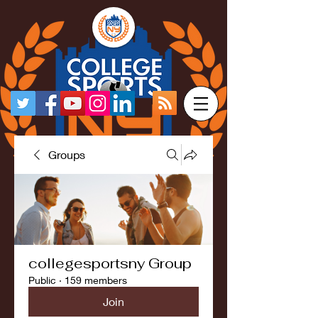
Groups
collegesportsny Group
Public
·
159 members
Join