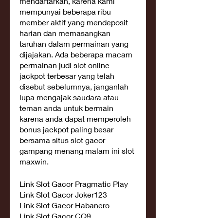
mendaftarkan, karena kami 
mempunyai beberapa ribu 
member aktif yang mendeposit 
harian dan memasangkan 
taruhan dalam permainan yang 
dijajakan. Ada beberapa macam 
permainan judi slot online 
jackpot terbesar yang telah 
disebut sebelumnya, janganlah 
lupa mengajak saudara atau 
teman anda untuk bermain 
karena anda dapat memperoleh 
bonus jackpot paling besar 
bersama situs slot gacor 
gampang menang malam ini slot 
maxwin.
Link Slot Gacor Pragmatic Play
Link Slot Gacor Joker123
Link Slot Gacor Habanero
Link Slot Gacor CQ9