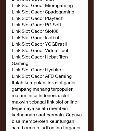
Link Slot Gacor Microgaming
Link Slot Gacor Spadegaming
Link Slot Gacor Playtech
Link Slot Gacor PG Soft
Link Slot Gacor Slot88
Link Slot Gacor Isofbet
Link Slot Gacor YGGDrasil
Link Slot Gacor Virtual Tech
Link Slot Gacor Hebat Tren 
Gaming
Link Slot Gacor Hydako
Link Slot Gacor AFB Gaming
Itulah kumpulan link slot gacor 
gampang menang terpopuler 
malam ini di Indonesia. slot 
maxwin sebagai link slot online 
terpercaya selalu memberi 
keringanan saat bermain. Supaya 
bisa memperoleh keuntungan 
saat bermain judi online tergacor 