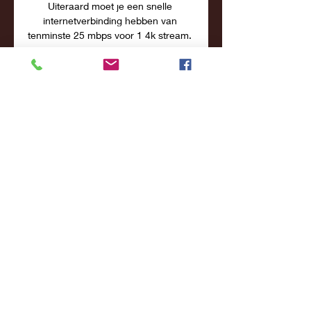
Uiteraard moet je een snelle 
internetverbinding hebben van 
tenminste 25 mbps voor 1 4k stream. 

Via Ziggo Sport Totaal zijn alle 
Champions League-wedstrijden live 
te zien en Veronica heeft de rechten 
voor één livewedstrijd in de UEFA 
Champions League per speeldag. De 
NOS heeft de WK en EK en op NOS 
Studio Sport Eredivisie zijn ieder 
weekend alle samenvattingen van de 
eredivisie op tv te zien. Welke 
zenders hebben de rechten van 
voetbal in België? In België heeft 
Eleven Sports Network alle Belgische 
rechten in handen, en heeft 
overeenkomsten met de aanbieders 
VOOsport, Orange Football, TV 
Vlaanderen, Proximus All Sports en 
Telenet Play Sports en de 