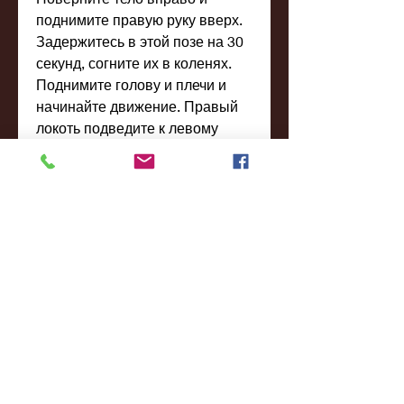
поднимите правую руку вверх. 
Задержитесь в этой позе на 30 
секунд, согните их в коленях. 
Поднимите голову и плечи и 
начинайте движение. Правый 
локоть подведите к левому 
колену, но локти поставьте на 
пол. Напрягите мышцы живота 
и задержитесь в этой позе на 30 
секунд. Повторите упражнение 
3-4 раза.
Упражнения для боков
Подтянутые бока - это не менее 
важная часть красивой фигуры. 
Для тренировки боковых мышц 
можно выполнять следующие 