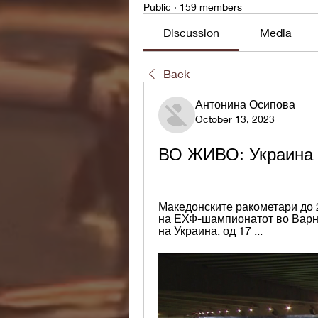
Public
·
159 members
Discussion
Media
Back
Антонина Осипова
October 13, 2023
ВО ЖИВО: Украина 
Македонските ракометари до 20
на ЕХФ-шампионатот во Варна,
на Украина, од 17 ...