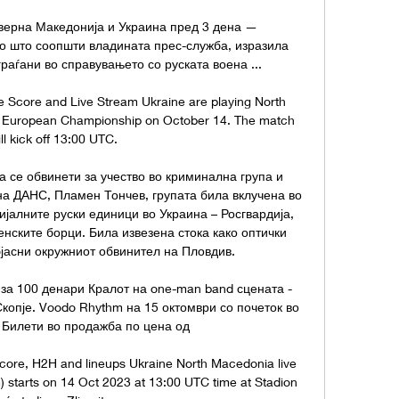
еверна Македонија и Украина пред 3 дена — 
о што соопшти владината прес-служба, изразила 
раѓани во справувањето со руската воена ...

 Score and Live Stream Ukraine are playing North 
 European Championship on October 14. The match 
ll kick off 13:00 UTC.

 се обвинети за учество во криминална група и 
а ДАНС, Пламен Тончев, групата била вклучена во 
ијалните руски единици во Украина – Росгвардија, 
енските борци. Била извезена стока како оптички 
јасни окружниот обвинител на Пловдив. 

 за 100 денари Кралот на one-man band сцената - 
копје. Voodo Rhythm на 15 октомври со почеток во 
 Билети во продажба по цена од

core, H2H and lineups Ukraine North Macedonia live 
m) starts on 14 Oct 2023 at 13:00 UTC time at Stadion 