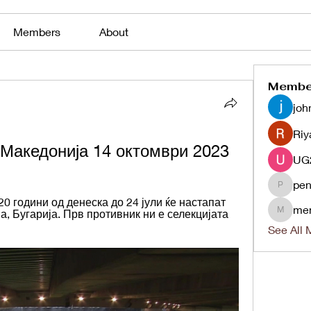
Members
About
Membe
joh
Riy
Македонија 14 октомври 2023
pen
penjaha
 години од денеска до 24 јули ќе настапат 
me
 Бугарија. Прв противник ни е селекцијата 
menlico
See All 