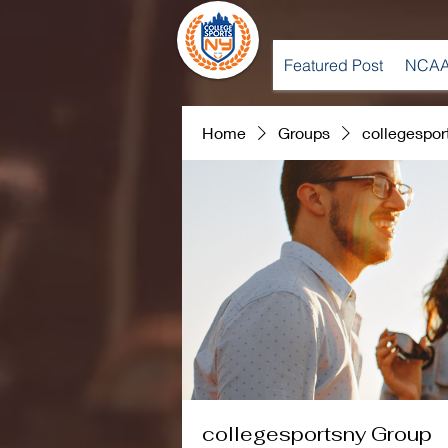
Featured Post
NCAA
Home
Groups
collegespor
collegesportsny Group