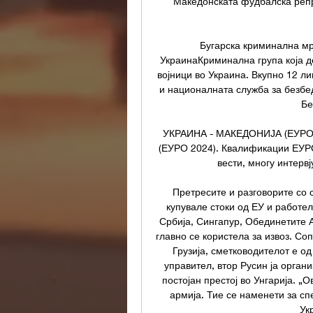
Македонската фудбалска репре
Бугарска криминална мре
УкраинаКриминална група која деј
војници во Украина. Вкупно 12 ли
и националната служба за безбед
Бе
УКРАИНА - МАКЕДОНИЈА (ЕУРО 
(ЕУРО 2024). Квалификации ЕУРО
вести, многу интервј
Претресите и разговорите со с
купувале стоки од ЕУ и работел
Србија, Сингапур, Обединетите 
главно се користела за извоз. Со
Грузија, сметководителот е од
управител, втор Русин ја органи
постојан престој во Унгарија. „
армија. Тие се наменети за спе
Ук