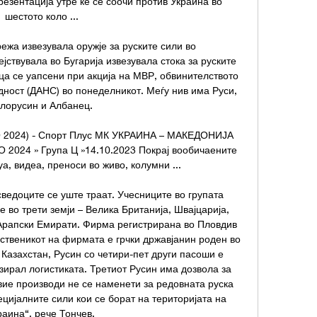
зентација утре ќе се соочи против Украина во 
шестото коло ...

жа извезувала оружје за руските сили во 
ствувала во Бугарија извезувала стока за руските 
ца се уапсени при акција на МВР, обвинителството 
ност (ДАНС) во понеделникот. Меѓу нив има Руси, 
лорусин и Албанец. 

2024) - Спорт Плус МК УКРАИНА – МАКЕДОНИЈА 
 2024 » Група Ц »14.10.2023 Покрај вообичаените 
уа, видеа, преноси во живо, колумни ...

ведоците се уште траат. Учесниците во групата 
е во трети земји – Велика Британија, Швајцарија, 
Арапски Емирати. Фирма регистрирана во Пловдив 
пственикот на фирмата е грчки државјанин роден во 
 Казахстан, Русин со четири-пет други пасоши е 
зирал логистиката. Третиот Русин има дозвола за 
Овие производи не се наменети за редовната руска 
цијалните сили кои се борат на територијата на 
раина“, рече Тончев. 
