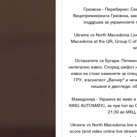
Грковска - Перебијнис: С
Вицепремиерката Грковска, как
поддршка за украинските г
Ukraine vs North Macedonia Live
Macedonia at the QR, Group C of
wi
Останатите се Бугари. Петмина
нелегално извоз. Според шефот н
извоз на стоки наменети за спец
ГРУ, згаснатиот „Вагнер“ и чеч
нишани и двогледи, об
Македонија - Украина во живо и
KING AUTOMATIC, за прв пат во С
21:30 во МКЦ.
Ukraine vs North Macedonia live s
score (and video online live strea