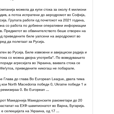
омпанија можела да купи стока за околу 4 милиони 
вдив, а потоа испратени до аеродромот во Софија, 
ија. Групата работи од почетокот на 2021 година, 
чна со работа по добиени оперативни информации 
ев. Предметот во обвинителството беше отворен на 
од приведените биле уапсени на аеродромот во 
ед да полетаат за Русија. 

тен во Русија. Биле извезени и авијациски радија и 
стока со можна двојна употреба“. По воведувањето 
поради агресијата во Украина, ваквата стока се 
 Меѓутоа, приведените никогаш не побарале. 

e Глава до глава Во European League, двата тима 
 кои North Macedonia победи 0, Ukraine победи 1 и 
ремизираа 0. Во European ...

рот Македонија Македонските ракометари до 20 
 настапат на ЕХФ-шампионатот во Варна, Бугарија. 
е селекцијата на Украина, од 17 ...
