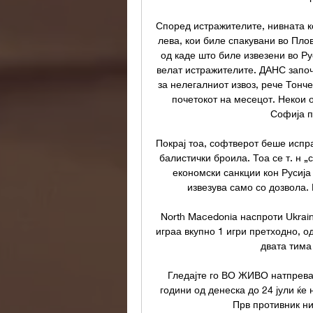
Според истражителите, нивната к
лева, кои биле спакувани во Пло
од каде што биле извезени во Рус
велат истражителите. ДАНС запо
за нелегалниот извоз, рече Тонч
почетокот на месецот. Некои 
Софија пр
Покрај тоа, софтверот беше испра
балистички броила. Тоа се т. н „
економски санкции кон Русија 
извезува само со дозвола.
North Macedonia наспроти Ukrain
играа вкупно 1 игри претходно, од
двата тима 
Гледајте го ВО ЖИВО натпрева
години од денеска до 24 јули ќе
Прв противник ни 