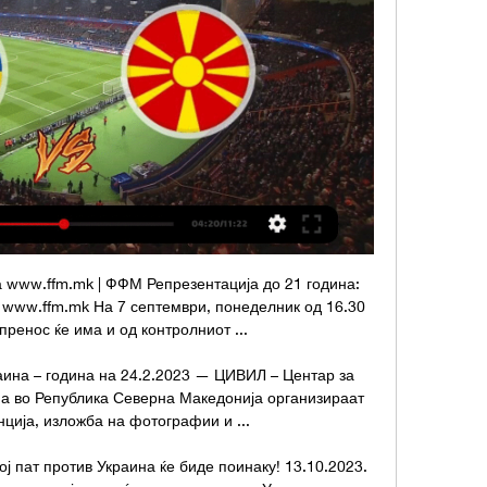
а www.ffm.mk | ФФМ Репрезентација до 21 година: 
 www.ffm.mk На 7 септември, понеделник од 16.30 
пренос ќе има и од контролниот ...

на – година на 24.2.2023 — ЦИВИЛ – Центар за 
а во Република Северна Македонија организираат 
ција, изложба на фотографии и ...

 пат против Украина ќе биде поинаку! 13.10.2023. 