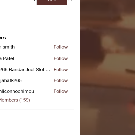
rs
n smith
Follow
a Patel
Follow
UG266 Bandar Judi Slot Online Live RTP Slot Gacor Tertinggi
Follow
jahatk265
Follow
tk265
nliconnochimou
Follow
nnochimou
Members (159)