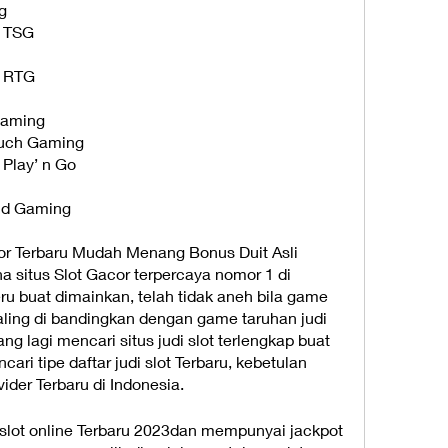
g
u TSG
u RTG
Gaming
ouch Gaming
 Play’ n Go
end Gaming
cor Terbaru Mudah Menang Bonus Duit Asli
 situs Slot Gacor terpercaya nomor 1 di 
u buat dimainkan, telah tidak aneh bila game 
ling di bandingkan dengan game taruhan judi 
g lagi mencari situs judi slot terlengkap buat 
i tipe daftar judi slot Terbaru, kebetulan 
der Terbaru di Indonesia.
 slot online Terbaru 2023dan mempunyai jackpot 