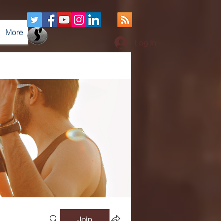
More
Log In
Join