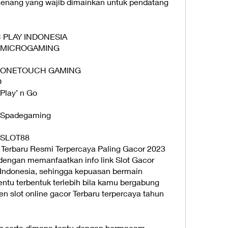
enang yang wajib dimainkan untuk pendatang 
C PLAY INDONESIA
aru MICROGAMING
baru ONETOUCH GAMING
O
 Play’ n Go
u Spadegaming
u SLOT88
ne Terbaru Resmi Terpercaya Paling Gacor 2023
dengan memanfaatkan info link Slot Gacor 
 Indonesia, sehingga kepuasan bermain 
entu terbentuk terlebih bila kamu bergabung 
n slot online gacor Terbaru terpercaya tahun 
g serta dimana tentu dengan bermacam- 