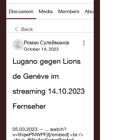
Discussion
Media
Members
About
Back
Роман Сулейманов
October 14, 2023
Lugano gegen Lions 
de Genève im 
streaming 14.10.2023 
Fernseher
05.03.2023 — ... watch?
v=thqwPNWPFjI[/embed] <br />
<br /> #WeAreSwissBasket 