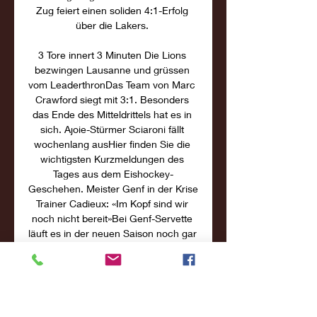
Zug feiert einen soliden 4:1-Erfolg 
über die Lakers. 

3 Tore innert 3 Minuten Die Lions 
bezwingen Lausanne und grüssen 
vom LeaderthronDas Team von Marc 
Crawford siegt mit 3:1. Besonders 
das Ende des Mitteldrittels hat es in 
sich. Ajoie-Stürmer Sciaroni fällt 
wochenlang ausHier finden Sie die 
wichtigsten Kurzmeldungen des 
Tages aus dem Eishockey-
Geschehen. Meister Genf in der Krise 
Trainer Cadieux: «Im Kopf sind wir 
noch nicht bereit»Bei Genf-Servette 
läuft es in der neuen Saison noch gar 
nicht rund. Bereits dreimal setzte es 
eine Kanterniederlage ab. ZSC Lions 
erteilen SCB eine LektionDie Zürcher 
gewinnen in Bern deutlich. Weil 
Lausanne überraschend taucht, ist 