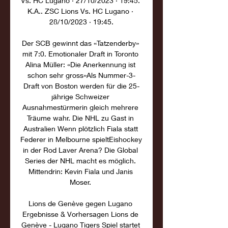
Vs. HC Lugano · 27/10/2023 · 19:45. 
K.A.. ZSC Lions Vs. HC Lugano · 
28/10/2023 · 19:45.

Der SCB gewinnt das «Tatzenderby» 
mit 7:0. Emotionaler Draft in Toronto 
Alina Müller: «Die Anerkennung ist 
schon sehr gross»Als Nummer-3-
Draft von Boston werden für die 25-
jährige Schweizer 
Ausnahmestürmerin gleich mehrere 
Träume wahr. Die NHL zu Gast in 
Australien Wenn plötzlich Fiala statt 
Federer in Melbourne spieltEishockey 
in der Rod Laver Arena? Die Global 
Series der NHL macht es möglich. 
Mittendrin: Kevin Fiala und Janis 
Moser. 

Lions de Genève gegen Lugano 
Ergebnisse & Vorhersagen Lions de 
Genève - Lugano Tigers Spiel startet 