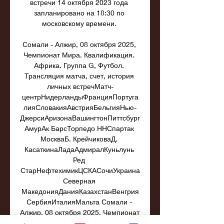
встречи 14 октября 2023 года 
запланировано на 18:30 по 
московскому времени. 

Сомали - Алжир, 08 октября 2025, 
Чемпионат Мира. Квалификация. 
Африка. Группа G, Футбол. 
Трансляция матча, счет, история 
личных встречМатч-
центрНидерландыФранцияПортуга
лияСловакияАвстрияБельгияНью-
ДжерсиАризонаВашингтонПиттсбург
АмурАк БарсТорпедо ННСпартак 
МоскваБ. КрейчиковаД. 
КасаткинаЛадаАдмиралКуньлунь 
Ред 
СтарНефтехимикЦСКАСочиУкраина
Северная 
МакедонияДанияКазахстанВенгрия
СербияИталияМальта Сомали - 
Алжир, 08 октября 2025, Чемпионат 
Мира. Трансляция матча Сомали - 