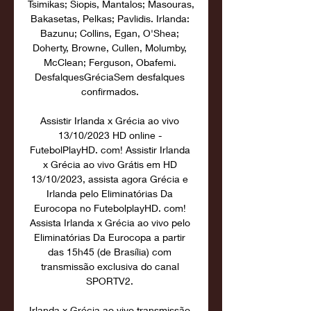
Tsimikas; Siopis, Mantalos; Masouras, 
Bakasetas, Pelkas; Pavlidis. Irlanda: 
Bazunu; Collins, Egan, O'Shea; 
Doherty, Browne, Cullen, Molumby, 
McClean; Ferguson, Obafemi. 
DesfalquesGréciaSem desfalques 
confirmados. 

Assistir Irlanda x Grécia ao vivo 
13/10/2023 HD online - 
FutebolPlayHD. com! Assistir Irlanda 
x Grécia ao vivo Grátis em HD 
13/10/2023, assista agora Grécia e 
Irlanda pelo Eliminatórias Da 
Eurocopa no FutebolplayHD. com! 
Assista Irlanda x Grécia ao vivo pelo 
Eliminatórias Da Eurocopa a partir 
das 15h45 (de Brasília) com 
transmissão exclusiva do canal 
SPORTV2. 

Irlanda x Grécia ao vivo transmissão 