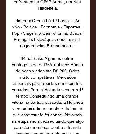
enfrentam na OPAP Arena, em Nea 
Filadelfeia.

Irlanda x Grécia há 12 horas — Ao 
vivo · Política · Economia · Esportes · 
Pop · Viagem & Gastronomia. Buscar 
Portugal x Eslováquia: onde assistir 
ao jogo pelas Eliminatórias ...

84 na Stake Algumas outras 
vantagens da bet365 incluem: Bônus 
de boas-vindas até R$ 200. Odds 
muito competitivas. Mercados 
especiais para apostas em esportes 
variados. Para a Holanda vencer o 1º 
tempo Conseguindo uma grande 
vitória na partida passada, a Holanda 
vem embalada, e o melhor de tudo é 
que esse triunfo foi construído ainda 
na etapa inicial. Acreditando que algo 
parecido aconteça contra a Irlanda 
mesmo jogando fora de casa, um 