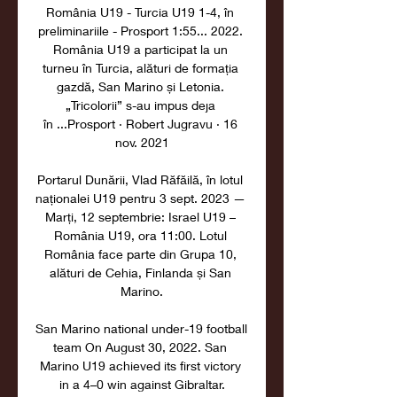
România U19 - Turcia U19 1-4, în 
preliminariile - Prosport 1:55... 2022. 
România U19 a participat la un 
turneu în Turcia, alături de formația 
gazdă, San Marino și Letonia. 
„Tricolorii” s-au impus deja 
în ...Prosport · Robert Jugravu · 16 
nov. 2021

Portarul Dunării, Vlad Răfăilă, în lotul 
naționalei U19 pentru 3 sept. 2023 — 
Marți, 12 septembrie: Israel U19 – 
România U19, ora 11:00. Lotul 
România face parte din Grupa 10, 
alături de Cehia, Finlanda și San 
Marino.

San Marino national under-19 football 
team On August 30, 2022. San 
Marino U19 achieved its first victory 
in a 4–0 win against Gibraltar.
