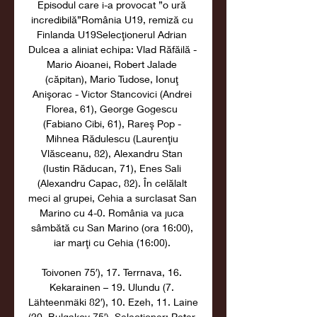
Episodul care i-a provocat ”o ură 
incredibilă”România U19, remiză cu 
Finlanda U19Selecţionerul Adrian 
Dulcea a aliniat echipa: Vlad Răfăilă - 
Mario Aioanei, Robert Jalade 
(căpitan), Mario Tudose, Ionuţ 
Anişorac - Victor Stancovici (Andrei 
Florea, 61), George Gogescu 
(Fabiano Cibi, 61), Rareş Pop - 
Mihnea Rădulescu (Laurenţiu 
Vlăsceanu, 82), Alexandru Stan 
(Iustin Răducan, 71), Enes Sali 
(Alexandru Capac, 82). În celălalt 
meci al grupei, Cehia a surclasat San 
Marino cu 4-0. România va juca 
sâmbătă cu San Marino (ora 16:00), 
iar marţi cu Cehia (16:00). 

Toivonen 75′), 17. Terrnava, 16. 
Kekarainen – 19. Ulundu (7. 
Lähteenmäki 82′), 10. Ezeh, 11. Laine 
(20. Bulgakov 75′). Selecţioner: Peter 