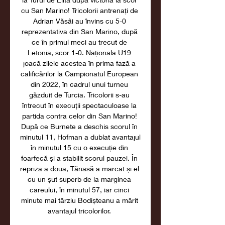
cu San Marino! Tricolorii antrenați de 
Adrian Văsâi au învins cu 5-0 
reprezentativa din San Marino, după 
ce în primul meci au trecut de 
Letonia, scor 1-0. Naționala U19 
joacă zilele acestea în prima fază a 
calificărilor la Campionatul European 
din 2022, în cadrul unui turneu 
găzduit de Turcia. Tricolorii s-au 
întrecut în execuții spectaculoase la 
partida contra celor din San Marino! 
După ce Burnete a deschis scorul în 
minutul 11, Hofman a dublat avantajul 
în minutul 15 cu o execuție din 
foarfecă și a stabilit scorul pauzei. În 
repriza a doua, Tănasă a marcat și el 
cu un șut superb de la marginea 
careului, în minutul 57, iar cinci 
minute mai târziu Bodișteanu a mărit 
avantajul tricolorilor. 
