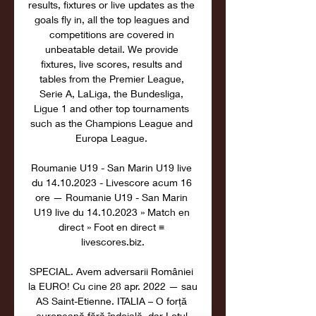
results, fixtures or live updates as the 
goals fly in, all the top leagues and 
competitions are covered in 
unbeatable detail. We provide 
fixtures, live scores, results and 
tables from the Premier League, 
Serie A, LaLiga, the Bundesliga, 
Ligue 1 and other top tournaments 
such as the Champions League and 
Europa League. 

Roumanie U19 - San Marin U19 live 
du 14.10.2023 - Livescore acum 16 
ore — Roumanie U19 - San Marin 
U19 live du 14.10.2023 » Match en 
direct » Foot en direct ≡ 
livescores.biz.

SPECIAL. Avem adversarii României 
la EURO! Cu cine 28 apr. 2022 — sau 
AS Saint-Etienne. ITALIA – O forță 
europeană fără îndoială, dar Lotul 