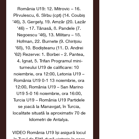
România U19: 12. Mitrovic – 16. 
Pîrvulescu, 6. Sîrbu (cpt) (14. Coubiș 
’46), 3. Gergely, 19. Amzăr (20. Lazăr 
’46) – 17. Tănasă, 8. Pandele (7. 
Negoescu ’46), 13. Militaru – 18. 
Hofman, 22. Burnete (9. Chirițoiu 
’68), 10. Bodișteanu (11. D. Andrei 
’62) Rezerve: 1. Borbei – 2. Pantea, 
4. Ignat, 5. Trifan Programul mini-
turneului U19 de calificare: 10 
noiembrie, ora 12:00, Letonia U19 – 
România U19 0-1 13 noiembrie, ora 
12:00, România U19 – San Marino 
U19 5-0 16 noiembrie, ora 16:00, 
Turcia U19 – România U19 Partidele 
se joacă la Manavgat, în Turcia, 
localitate situată la aproximativ 70 de 
kilometri de Antalya. 

VIDEO România U19 își asigură locul 
la Turul de Elită după victoria la scor 