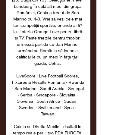
Lundberg În celălalt meci din grupa 
României, Cehia a trecut de San 
Marino cu 4-0. Vrei să vezi cele mai 
tari competiții sportive, oriunde ai fi? 
Ia-ți oferta Orange Love pentru fibră 
și TV. Peste trei zile pentru tricolori 
urmează partida cu San Marino, 
urmând ca România să încheie 
calificările cu un meci în faţa ţării 
gazdă, Cehia. 

LiveScore | Live Football Scores, 
Fixtures & Results Romania · Rwanda 
· San Marino · Saudi Arabia · Senegal 
· Serbia · Singapore · Slovakia · 
Slovenia · South Africa · Sudan · 
Sweden · Switzerland · Syria · 
Taiwan.

Calcio su Diretta Mobile - risultati in 
tempo reale per il tuo PDA EUROPA: 