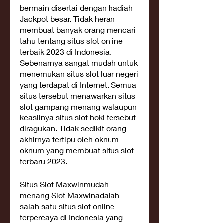
bermain disertai dengan hadiah 
Jackpot besar. Tidak heran 
membuat banyak orang mencari 
tahu tentang situs slot online 
terbaik 2023 di Indonesia. 
Sebenarnya sangat mudah untuk 
menemukan situs slot luar negeri 
yang terdapat di Internet. Semua 
situs tersebut menawarkan situs 
slot gampang menang walaupun 
keaslinya situs slot hoki tersebut 
diragukan. Tidak sedikit orang 
akhirnya tertipu oleh oknum-
oknum yang membuat situs slot 
terbaru 2023.
Situs Slot Maxwinmudah 
menang Slot Maxwinadalah 
salah satu situs slot online 
terpercaya di Indonesia yang 