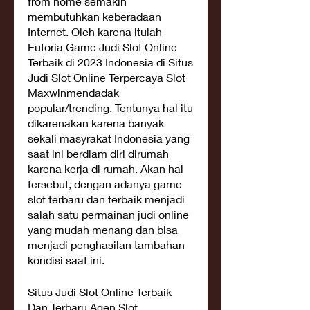
from home semakin 
membutuhkan keberadaan 
Internet. Oleh karena itulah 
Euforia Game Judi Slot Online 
Terbaik di 2023 Indonesia di Situs 
Judi Slot Online Terpercaya Slot 
Maxwinmendadak 
popular/trending. Tentunya hal itu 
dikarenakan karena banyak 
sekali masyrakat Indonesia yang 
saat ini berdiam diri dirumah 
karena kerja di rumah. Akan hal 
tersebut, dengan adanya game 
slot terbaru dan terbaik menjadi 
salah satu permainan judi online 
yang mudah menang dan bisa 
menjadi penghasilan tambahan 
kondisi saat ini.
Situs Judi Slot Online Terbaik 
Dan Terbaru Agen Slot 