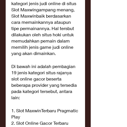
kategori jenis judi online di situs 
Slot Maxwingampang menang, 
Slot Maxwinbaik berdasarkan 
cara memainkannya ataupun 
tipe permainannya. Hal tersbut 
dilakukan oleh situs hoki untuk 
memudahkan pemain dalam 
memilih jenis game judi online 
yang akan dimainkan.
Di bawah ini adalah pembagian 
19 jenis kategori situs rajanya 
slot online gacor beserta 
beberapa provider yang tersedia 
pada kategori tersebut, antara 
lain:
1. Slot MaxwinTerbaru Pragmatic 
Play
2. Slot Online Gacor Terbaru 