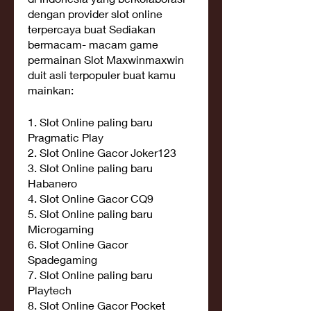
dengan provider slot online 
terpercaya buat Sediakan 
bermacam- macam game 
permainan Slot Maxwinmaxwin 
duit asli terpopuler buat kamu 
mainkan:
1. Slot Online paling baru 
Pragmatic Play
2. Slot Online Gacor Joker123
3. Slot Online paling baru 
Habanero
4. Slot Online Gacor CQ9
5. Slot Online paling baru 
Microgaming
6. Slot Online Gacor 
Spadegaming
7. Slot Online paling baru 
Playtech
8. Slot Online Gacor Pocket 