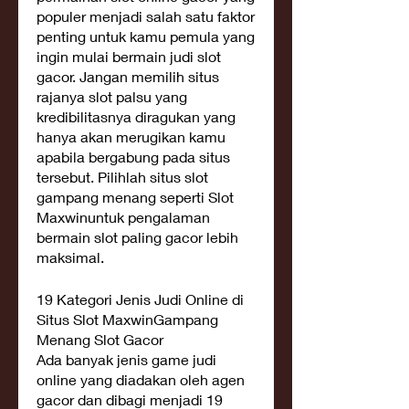
populer menjadi salah satu faktor 
penting untuk kamu pemula yang 
ingin mulai bermain judi slot 
gacor. Jangan memilih situs 
rajanya slot palsu yang 
kredibilitasnya diragukan yang 
hanya akan merugikan kamu 
apabila bergabung pada situs 
tersebut. Pilihlah situs slot 
gampang menang seperti Slot 
Maxwinuntuk pengalaman 
bermain slot paling gacor lebih 
maksimal.
19 Kategori Jenis Judi Online di 
Situs Slot MaxwinGampang 
Menang Slot Gacor
Ada banyak jenis game judi 
online yang diadakan oleh agen 
gacor dan dibagi menjadi 19 