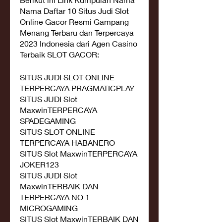
Nama Daftar 10 Situs Judi Slot 
Online Gacor Resmi Gampang 
Menang Terbaru dan Terpercaya 
2023 Indonesia dari Agen Casino 
Terbaik SLOT GACOR:
SITUS JUDI SLOT ONLINE 
TERPERCAYA PRAGMATICPLAY
SITUS JUDI Slot 
MaxwinTERPERCAYA 
SPADEGAMING
SITUS SLOT ONLINE 
TERPERCAYA HABANERO
SITUS Slot MaxwinTERPERCAYA 
JOKER123
SITUS JUDI Slot 
MaxwinTERBAIK DAN 
TERPERCAYA NO 1 
MICROGAMING
SITUS Slot MaxwinTERBAIK DAN 