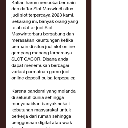
Kalian harus mencoba bermain 
dan daftar Slot Maxwindi situs 
judi slot terpercaya 2023 kami. 
Sekarang ini, banyak orang yang 
telah daftar judi Slot 
Maxwinterbaru bergabung dan 
merasakan keuntungan ketika 
bermain di situs judi slot online 
gampang menang terpercaya 
SLOT GACOR. Disana anda 
dapat menemukan berbagai 
variasi permainan game judi 
online deposit pulsa terpopuler.
Karena pandemi yang melanda 
di seluruh dunia sehingga 
menyebabkan banyak sekali 
kebutuhan masyarakat untuk 
berkerja dari rumah sehingga 
penggunaan digital atau work 