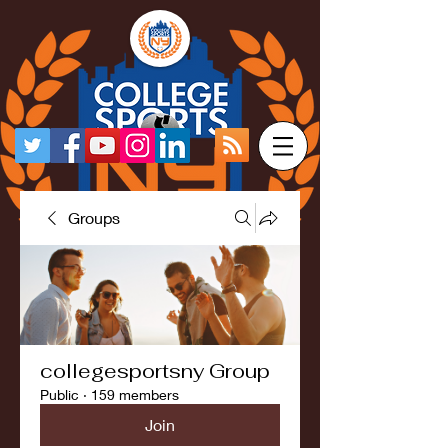
Groups
collegesportsny Group
Public
·
159 members
Join