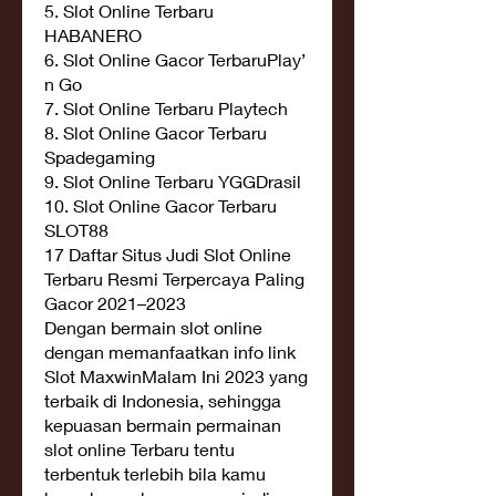
5. Slot Online Terbaru 
HABANERO
6. Slot Online Gacor TerbaruPlay’ 
n Go
7. Slot Online Terbaru Playtech
8. Slot Online Gacor Terbaru 
Spadegaming
9. Slot Online Terbaru YGGDrasil
10. Slot Online Gacor Terbaru 
SLOT88
17 Daftar Situs Judi Slot Online 
Terbaru Resmi Terpercaya Paling 
Gacor 2021–2023
Dengan bermain slot online 
dengan memanfaatkan info link 
Slot MaxwinMalam Ini 2023 yang 
terbaik di Indonesia, sehingga 
kepuasan bermain permainan 
slot online Terbaru tentu 
terbentuk terlebih bila kamu 