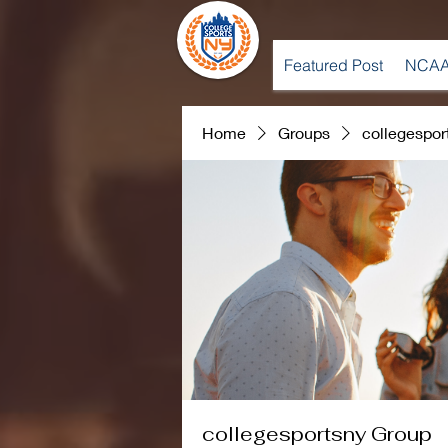
Featured Post
NCAA
Home
Groups
collegespor
collegesportsny Group