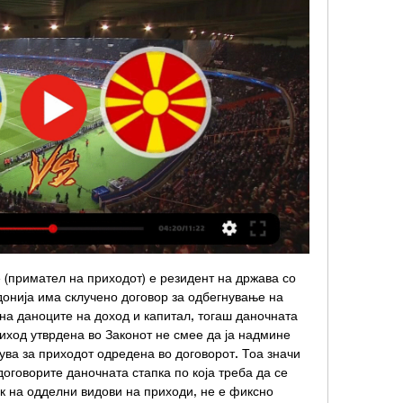
 (примател на приходот) е резидент на држава со 
онија има склучено договор за одбегнување на 
на даноците на доход и капитал, тогаш даночната 
приход утврдена во Законот не смее да ја надмине 
ува за приходот одредена во договорот. Тоа значи 
оговорите даночната стапка по која треба да се 
к на одделни видови на приходи, не е фиксно 