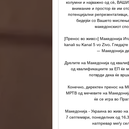
колумни и најважно од сѐ, ВАШИ 
внимание и простор ќе им отс
потенцијални репрезентативци, 
бидејќи со Вашето мислење,
македонскиот спорт
[Пренос во живо>] Македонија Итали
kanali su Kanal 5 vo Zivo. Гледај
— Македонија ден
Дуелите на Македонија од квалиф
од квалификациите за ЕП ќе мо
потврди дека ќе врш
Конечно, директен пренос на М
МРТВ од мечевите на Македонија
ќе се игра во Праг
Македонија - Украина во живо на
7 септември, понеделник од 16.3
натпревар меѓу сел