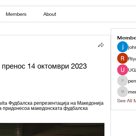
Members
About
Membe
joh
Riy
 пренос 14 октомври 2023 
pen
penjaha
me
menlico
See All 
lta Фудбалска репрезентација на Македонија 
ија придонесоа македонската фудбалска 