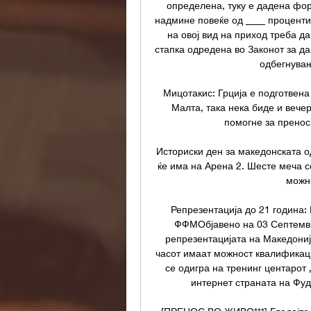
определена, туку е дадена фор
надмине повеќе од ____ проценти.
на овој вид на приход треба д
стапка одредена во Законот за да
одбегнувањ
Мицотакис: Грција е подготвена 
Малта, така нека биде и вечер
помогне за пренос
Историски ден за македонската од
ќе има на Арена 2. Шесте меча со
можно
Репрезентација до 21 година: 
ФФМОбјавено на 03 Септември
репрезентацијата на Македонија
часот имаат можност квалификаци
се одигра на тренинг центарот 
интернет страната на Фуд