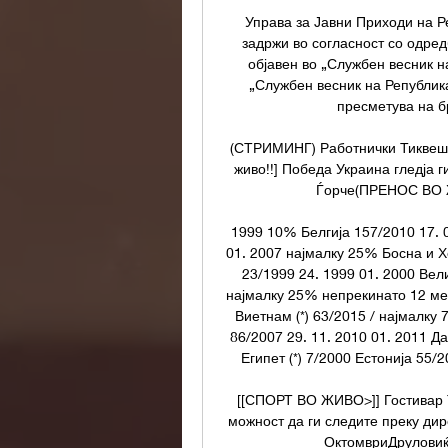
Управа за Јавни Приходи на Р
задржи во согласност со одредб
објавен во „Службен весник на
„Службен весник на Република
пресметува на б
(СТРИМИНГ) Работнички Тиквеш пр
живо!!] Победа Украина гледја
Ѓорче(ПРЕНОС ВО ЖИ
1999 10% Белгија 157/2010 17. 0
01. 2007 најмалку 25% Босна и Хе
23/1999 24. 1999 01. 2000 Вел
најмалку 25% непрекинато 12 ме
Виетнам (*) 63/2015 / најмалку
86/2007 29. 11. 2010 01. 2011 Да
Египет (*) 7/2000 Естонија 55/2
[[СПОРТ ВО ЖИВО>]] Гостивар Т
можност да ги следите преку дир
ОктомвриДруловиќ: