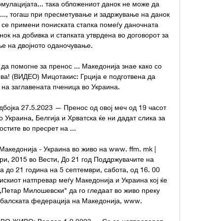
мулацијата... така обложениот данок не може да 
.., тогаш при пресметување и задржување на данок 
а се примени пониската стапка помеѓу даночната 
нок на добивка и стапката утврдена во договорот за 
е на двојното оданочување. 

да помогне за пренос ... Македонија знае како со 
ва! (ВИДЕО) Мицотакис: Грција е подготвена да 
 на заглавената пченица во Украина.

бојка 27.5.2023 — Пренос од овој меч од 19 часот 
 Украина, Белгија и Хрватска ќе ни дадат слика за 
стите во пресрет на ...

Македонија - Украина во живо на www. ffm. mk | 
, 2015 во Вести, До 21 год Поддржувачите на 
 до 21 година на 5 септември, сабота, од 16. 00 
скиот натпревар меѓу Македонија и Украина кој ќе 
„Петар Милошевски" да го гледаат во живо преку 
балската федерација на Македонија, www. 
