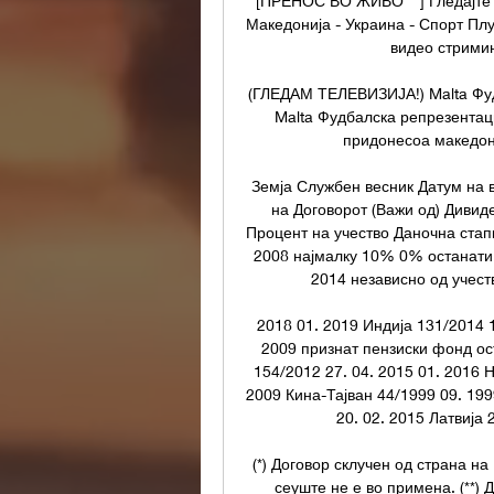
[ПРЕНОС ВО ЖИВО***] Гледајте 
Македонија - Украина - Спорт П
видео стримин
(ГЛЕДАМ ТЕЛЕВИЗИЈА!) Malta Фуд
Malta Фудбалска репрезентаци
придонесоа македонс
Земја Службен весник Датум на 
на Договорот (Важи од) Дивиде
Процент на учество Даночна стапка
2008 најмалку 10% 0% останати 
2014 независно од учеств
2018 01. 2019 Индија 131/2014 1
2009 признат пензиски фонд ост
154/2012 27. 04. 2015 01. 2016 
2009 Кина-Тајван 44/1999 09. 199
20. 02. 2015 Латвија 
(*) Договор склучен од страна на
сеуште не е во примена. (**) 