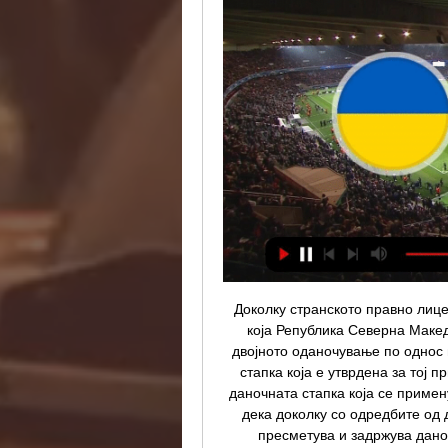
Доколку странското правно лице
која Република Северна Макед
двојното оданочување по однос 
стапка која е утврдена за тој 
даночната стапка која се примен
дека доколку со одредбите од д
пресметува и задржува дано