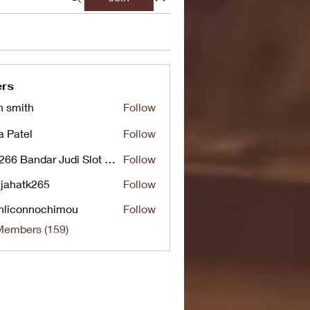
rs
n smith
Follow
a Patel
Follow
UG266 Bandar Judi Slot Online Live RTP Slot Gacor Tertinggi
Follow
jahatk265
Follow
tk265
nliconnochimou
Follow
nnochimou
Members (159)