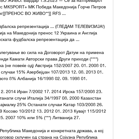
ВО ЖИВО: Вардар 1.9.2023 — Се за натпреварот 
лус МКSPORT+ MK Победа Македонија Ѓорче Петров 
г[[ПРЕНОС ВО ЖИВО**]] RFS ...

балска репрезентација ... (ГЛЕДАМ ТЕЛЕВИЗИЈА!) 
ја на Македонија пренос 12 Украина и Англија 
ката фудбалска репрезентација да ...

влегување во сила на Договорот Датум на примена 
нди Камати Авторски права Други приходи (****) 
 (не повеќе од) Австрија 152/2007 20. 01. 2008 01. 
случаи 15% Азербејџан 107/2013 12. 08. 2013 01. 
ото 8% Aлбанија 16/1998 02. 09. 1998 01. 

2. 2014 Иран 7/2002 17. 2014 Ирска 157/2008 23. 
анати случи Италија 34/1997 08. 2000 Казахстан 
Најмалку 25% Останати случаи Kaтар 103/2008 26. 
9 Косово 10/2012 13. 2012 01. 2013 Кувајт 115/2012 
25. 2007 10% или 5% (***) Литванија 27. 

 Република Македонија и конкретната држава, а кој 
Договор склучен од страна на Сојузна Република 