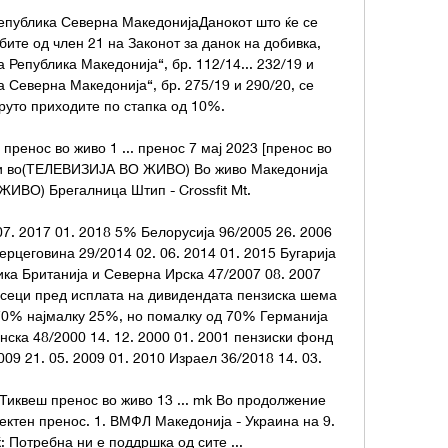
епублика Северна МакедонијаДанокот што ќе се 
ите од член 21 на Законот за данок на добивка, 
 Република Македонија“, бр. 112/14... 232/19 и 
 Северна Македонија“, бр. 275/19 и 290/20, се 
руто приходите по стапка од 10%. 

енос во живо 1 ... пренос 7 мај 2023 [пренос во 
 ги во(ТЕЛЕВИЗИЈА ВО ЖИВО) Во живо Македонија 
ВО) Брегалница Штип - Crossfit Mt.

7. 2017 01. 2018 5% Белорусија 96/2005 26. 2006 
рцеговина 29/2014 02. 06. 2014 01. 2015 Бугарија 
ика Британија и Северна Ирска 47/2007 08. 2007 
сеци пред исплата на дивидендата пензиска шема 
 70% најмалку 25%, но помалку од 70% Германија 
нска 48/2000 14. 12. 2000 01. 2001 пензиски фонд 
009 21. 05. 2009 01. 2010 Израел 36/2018 14. 03. 

иквеш пренос во живо 13 ... mk Во продолжение 
ектен пренос. 1. ВМФЛ Македонија - Украина на 9. 
 Потребна ни е поддршка од сите ...
