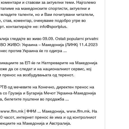
коментари и ставови за актуелни теми. Најголемо 
тапиме на македонските спортисти, актуелни и 
младите таленти, но и Вам почитувани читатели, 
 став, коментар, очекуваме подобро утре во 
. контактирајте не: info@sportplus. 

ја гледајте во живо 09.09. Ostali popularni privatni 
те ВО ЖИВО: Украина – Македонија (ЛИНК) 11.4.2023 
ес против Украина ќе го одигра ...

икациите за ЕП ќе ги Натпреварите на Македонија 
же да се следат и на националниот сервис, кој 
и пренос на возбудувањата од теренот.

РТВ од мечевите на Конечно, директен пренос на 
 со Грузија и Бугарија Мечот Украина-Македонија 
а, билетите пуштени во продажба ...

 www.ffm.mk | ФФМ ... Македонија, www.ffm.mk. На 
0 часот, интернет пренос ќе има и од контролниот 
екциите на Македонија и Австралија.
