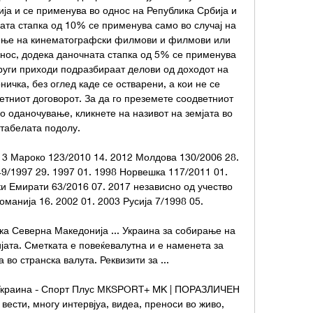
ја и се применува во однос на Република Србија и 
ната стапка од 10% се применува само во случај на 
ење на кинематографски филмови и филмови или 
енос, додека даночната стапка од 5% се применува 
 Други приходи подразбираат делови од доходот на 
ичка, без оглед каде се остварени, а кои не се 
тниот договорот. За да го преземете соодветниот 
о оданочување, кликнете на називот на земјата во 
табелата подолу. 

13 Мароко 123/2010 14. 2012 Молдова 130/2006 28. 
9/1997 29. 1997 01. 1998 Норвешка 117/2011 01. 
и Емирати 63/2016 07. 2017 независно од учество 
манија 16. 2002 01. 2003 Русија 7/1998 05. 

а Северна Македонија ... Украина за собирање на 
јата. Сметката е повеќевалутна и е наменета за 
 во странска валута. Реквизити за ...

 Украина - Спорт Плус МКSPORT+ MK | ПОРАЗЛИЧЕН 
ести, многу интервјуа, видеа, преноси во живо, 