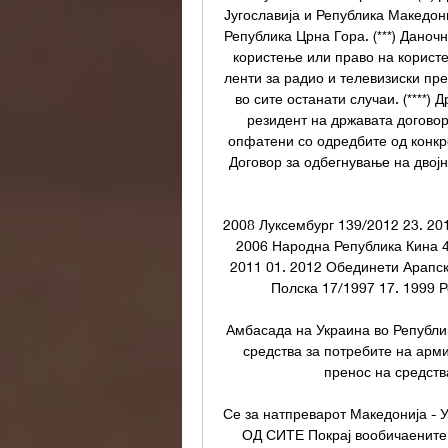
Југославија и Република Македони
Република Црна Гора. (***) Даноч
користење или право на корист
ленти за радио и телевизиски пр
во сите останати случаи. (****)
резидент на државата договорн
опфатени со одредбите од конкре
Договор за одбегнување на двојн
2008 Луксембург 139/2012 23. 20
2006 Народна Република Кина 4
2011 01. 2012 Обединети Арапск
Полска 17/1997 17. 1999 Ро
Амбасада на Украина во Републик
средства за потребите на арми
пренос на средства
Се за натпреварот Македонија -
ОД СИТЕ Покрај вообичаените в