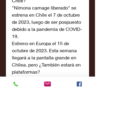
Chile?
"Nimona carnage liberado" se 
estrena en Chile el 7 de octubre 
de 2023, luego de ser pospuesto 
debido a la pandemia de COVID-
19.
Estreno en Europa el 15 de 
octubre de 2023. Esta semana 
llegará a la pantalla grande en 
Chilea. pero ¿También estará en 
plataformas?
Nimona es una secuela de 
Nimona de 2018 que lleva a la 
gran pantalla las aventuras de 
uno de los archienemigos más 
peligrosos de Spider-man de 
Marvel. De momento se 
desconoce el argumento de la 
Pelicula pero continuará con los 