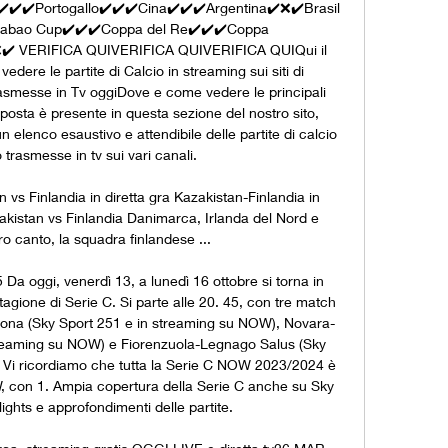
✔️✔️✔️Portogallo✔️✔️✔️Cina✔️✔️✔️Argentina✔️❌✔️Brasil
abao Cup✔️✔️✔️Coppa del Re✔️✔️✔️Coppa 
️ VERIFICA QUIVERIFICA QUIVERIFICA QUIQui il 
ere le partite di Calcio in streaming sui siti di 
asmesse in Tv oggiDove e come vedere le principali 
isposta è presente in questa sezione del nostro sito, 
n elenco esaustivo e attendibile delle partite di calcio 
trasmesse in tv sui vari canali. 

vs Finlandia in diretta gra Kazakistan-Finlandia in 
akistan vs Finlandia Danimarca, Irlanda del Nord e 
ro canto, la squadra finlandese ...

5 Da oggi, venerdì 13, a lunedì 16 ottobre si torna in 
agione di Serie C. Si parte alle 20. 45, con tre match 
Verona (Sky Sport 251 e in streaming su NOW), Novara-
treaming su NOW) e Fiorenzuola-Legnago Salus (Sky 
 Vi ricordiamo che tutta la Serie C NOW 2023/2024 è 
, con 1. Ampia copertura della Serie C anche su Sky 
ights e approfondimenti delle partite. 
