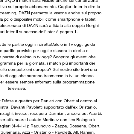
r SkyQ il match sarà visibile anche sui canali Zona 
ivo sul proprio abbonamento. Cagliari-Inter in diretta 
streaming, DAZN permette la visione anche sul proprio 
 da pc o dispositivi mobili come smartphone e tablet. 
telecronaca di DAZN sarà affidata alla coppia Borghi-
ri-Inter Il successo dell'Inter è pagato 1. 

te le partite oggi in direttaCalcio in Tv oggi, guida 
 partite previste per oggi e stasera in diretta e 
partite di calcio in tv oggi? Scoprire gli eventi che 
ogramma per la giornata, i match più importanti dei 
delle competizioni europee? Sul nostro sito trovi una 
lcio di oggi che saranno trasmesse in tv: un elenco 
per essere sempre informati sulla programmazione 
televisiva. 

r Difesa a quattro per Ranieri con Obert al centro al 
stra. Davanti Pavoletti supportato dall’ex Oristanio, 
nzaghi, invece, recupera Darmian, ancora out Acerbi. 
er affiancare Lautato Martinez con l’ex Bologna in 
gliari (4-4-1-1): Radunovic - Zappa, Dossena, Obert, 
emana, Azzi - Oristanio - Pavoletti. All. Ranieri. 
