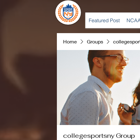
Featured Post
NCAA
Home
Groups
collegespor
collegesportsny Group