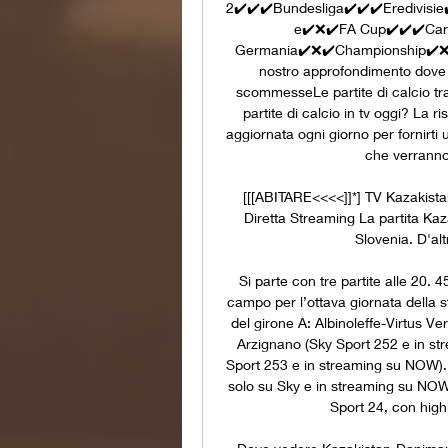
2✔️✔️✔️Bundesliga✔️✔️✔️Eredivisie
e✔️❌✔️FA Cup✔️✔️✔️Car
Germania✔️❌✔️Championship✔️❌✔
nostro approfondimento dove ved
scommesseLe partite di calcio tr
partite di calcio in tv oggi? La r
aggiornata ogni giorno per fornirti u
che verranno 
[[[ABITARE<<<<]]*] TV Kazakistan 
Diretta Streaming La partita Kaz
Slovenia. D'alt
Si parte con tre partite alle 20. 4
campo per l’ottava giornata della st
del girone A: Albinoleffe-Virtus 
Arzignano (Sky Sport 252 e in s
Sport 253 e in streaming su NOW).
solo su Sky e in streaming su NOW
Sport 24, con highl