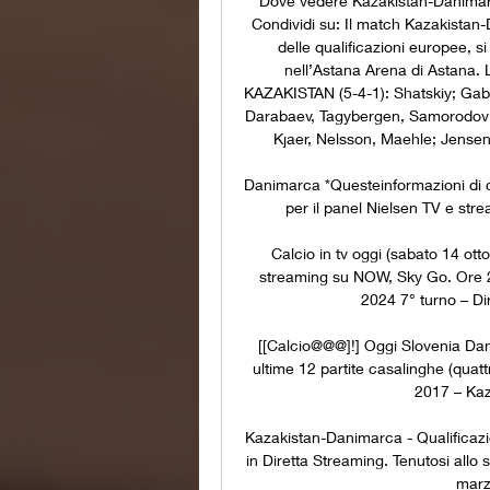
Dove vedere Kazakistan-Danimarc
Condividi su: Il match Kazakistan-
delle qualificazioni europee, si
nell’Astana Arena di Astana. 
KAZAKISTAN (5-4-1): Shatskiy; Gaby
Darabaev, Tagybergen, Samorodov;
Kjaer, Nelsson, Maehle; Jensen
Danimarca *Questeinformazioni di con
per il panel Nielsen TV e stre
Calcio in tv oggi (sabato 14 ott
streaming su NOW, Sky Go. Ore 2
2024 7° turno – Dir
[[Calcio@@@]!] Oggi Slovenia Dani
ultime 12 partite casalinghe (quatt
2017 – Kaza
Kazakistan-Danimarca - Qualificaz
in Diretta Streaming. Tenutosi all
marz