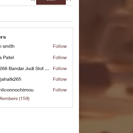
rs
n smith
Follow
a Patel
Follow
UG266 Bandar Judi Slot Online Live RTP Slot Gacor Tertinggi
Follow
jahatk265
Follow
tk265
nliconnochimou
Follow
nnochimou
Members (159)