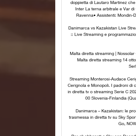
doppietta di Lautaro Martinez che 
Inter La terna arbitrale e Var di
Ravenna• Assistenti: Mondin-Di 
Danimarca vs Kazakistan Live Stre
:: Live Streaming e programmazione 
Malta diretta streaming | Nossolar
Malta diretta streaming 14 ott
Serb
Streaming Monterosi-Audace Cerign
Cerignola e Monopoli. I padroni di c
in diretta tv o streaming Serie C 2
00 Slovenia-Finlandia (Qu
Danimarca – Kazakistan: le prob
trasmessa in diretta tv su Sky Sport
Go, NOW 