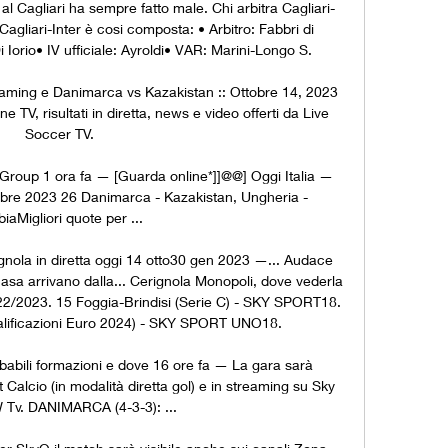
al Cagliari ha sempre fatto male. Chi arbitra Cagliari-
 Cagliari-Inter è cosi composta: • Arbitro: Fabbri di 
Iorio• IV ufficiale: Ayroldi• VAR: Marini-Longo S. 

aming e Danimarca vs Kazakistan :: Ottobre 14, 2023 
TV, risultati in diretta, news e video offerti da Live 
Soccer TV.

 Group 1 ora fa — [Guarda online*]]@@] Oggi Italia — 
obre 2023 26 Danimarca - Kazakistan, Ungheria - 
iaMigliori quote per ...

ola in diretta oggi 14 otto30 gen 2023 —... Audace 
asa arrivano dalla... Cerignola Monopoli, dove vederla 
022/2023. 15 Foggia-Brindisi (Serie C) - SKY SPORT18. 
alificazioni Euro 2024) - SKY SPORT UNO18. 

abili formazioni e dove 16 ore fa — La gara sarà 
 Calcio (in modalità diretta gol) e in streaming su Sky 
Tv. DANIMARCA (4-3-3): ...
