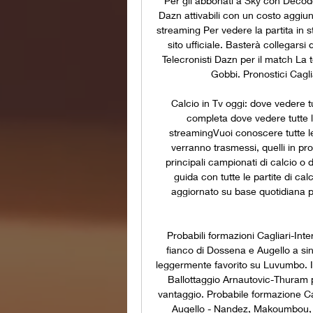
Per gli abbonati a Sky con Decode
Dazn attivabili con un costo aggiunt
streaming Per vedere la partita in 
sito ufficiale. Basterà collegarsi
Telecronisti Dazn per il match La 
Gobbi. Pronostici Caglia
Calcio in Tv oggi: dove vedere tut
completa dove vedere tutte le
streamingVuoi conoscere tutte le 
verranno trasmessi, quelli in pr
principali campionati di calcio o 
guida con tutte le partite di ca
aggiornato su base quotidiana 
Probabili formazioni Cagliari-Inte
fianco di Dossena e Augello a sini
leggermente favorito su Luvumbo. I
Ballottaggio Arnautovic-Thuram p
vantaggio. Probabile formazione Ca
Augello - Nandez, Makoumbou, Sul