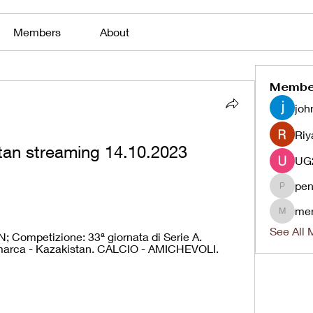
Members
About
Membe
joh
Riy
an streaming 14.10.2023 
pen
penjaha
me
menlico
See All 
Competizione: 33ª giornata di Serie A. 
nimarca - Kazakistan. CALCIO - AMICHEVOLI. 