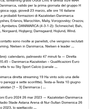
a, streaming gratis OGGI LIVE e diretta tv26 MAR 
Danimarca, valido per la prima giornata del gruppo H 
 gioca oggi, giovedì 23 marzo, alle ore 16 italiane 
Le probabili formazioni di Kazakistan-Danimarca 
shev, Erlanov, Marochkin, Maliy, Vorogovskiy; Orazov, 
 Aymbetov. DANIMARCA (4-3-1-2): Schmeichel; Bah, 
, Norgaard, Hojbjerg; Damsgaard; Hojlund, Wind. 

tatto sono rivolte ai panelisti, che vengono reclutati 
aming. Nielsen in Danimarca. Nielsen è leader ...

obre): calendario, palinsesto 47 minuti fa — Diretta 
0.45 – Danimarca-Kazakistan – Qualificazioni Euro 
etta tv su Sky Sport Calcio (canale ...

marca diretta streaming 19 Ha vinto solo una delle 
ro pareggi e sette sconfitte). Testa-a-Testa 10 giugno 
kistan [1 – 3] Danimarca ( ...

ioni Euro 2024 26 mar 2023 — Kazakistan-Danimarca 
o stadio Stade Astana Arena di Nur-Sultan Domenica 26 
o 2023, lo spettacolo ...