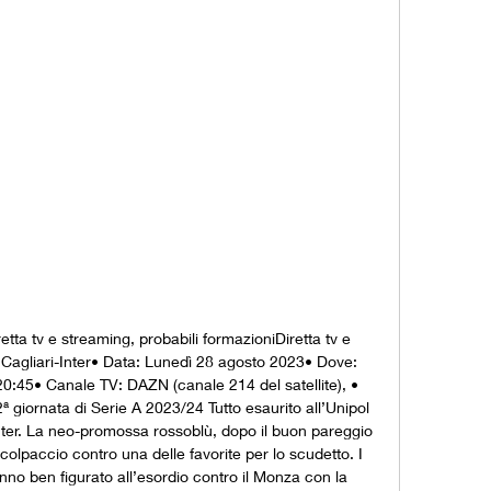
retta tv e streaming, probabili formazioniDiretta tv e 
: Cagliari-Inter• Data: Lunedì 28 agosto 2023• Dove: 
20:45• Canale TV: DAZN (canale 214 del satellite), • 
giornata di Serie A 2023/24 Tutto esaurito all’Unipol 
Inter. La neo-promossa rossoblù, dopo il buon pareggio 
 colpaccio contro una delle favorite per lo scudetto. I 
no ben figurato all’esordio contro il Monza con la 