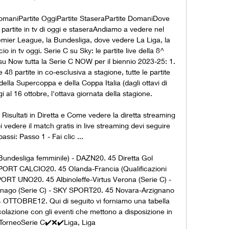
e domaniPartite OggiPartite StaseraPartite DomaniDove 
e partite in tv di oggi e staseraAndiamo a vedere nel 
emier League, la Bundesliga, dove vedere La Liga, la 
cio in tv oggi. Serie C su Sky: le partite live della 8^ 
su Now tutta la Serie C NOW per il biennio 2023-25: 1. 
 48 partite in co-esclusiva a stagione, tutte le partite 
della Supercoppa e della Coppa Italia (dagli ottavi di 
 al 16 ottobre, l'ottava giornata della stagione. 

isultati in Diretta e Come vedere la diretta streaming 
vedere il match gratis in live streaming devi seguire 
passi: Passo 1 - Fai clic ...

undesliga femminile) - DAZN20. 45 Diretta Gol 
SPORT CALCIO20. 45 Olanda-Francia (Qualificazioni 
RT UNO20. 45 Albinoleffe-Virtus Verona (Serie C) - 
ago (Serie C) - SKY SPORT20. 45 Novara-Arzignano 
TTOBRE12. Qui di seguito vi forniamo una tabella 
circolazione con gli eventi che mettono a disposizione in 
TorneoSerie C✔️❌✔️Liga, Liga 