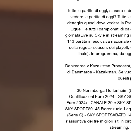
Tutte le partite di oggi, stasera 
vedere le partite di oggi? Tutte l
dettaglio quindi dove vedere la Pr
Ligue 1 e tutti i campionati di cal
giornataLive su Sky e in streaming 
143 partite in esclusiva nazionale e
della regular season, dei playoff, 
finale). In programma, da oggi
Danimarca v Kazakistan Pronostici, R
di Danimarca - Kazakistan. Se vuoi 
questi 
30 Norimberga-Hoffenheim (B
Qualificazioni Euro 2024 - SKY 
Euro 2024) - CANALE 20 e SKY SPO
SKY SPORT20. 45 Fiorenzuola-Legn
(Serie C) - SKY SPORTSABATO 14 O
riassuntiva dei tre migliori siti in 
streaming. 