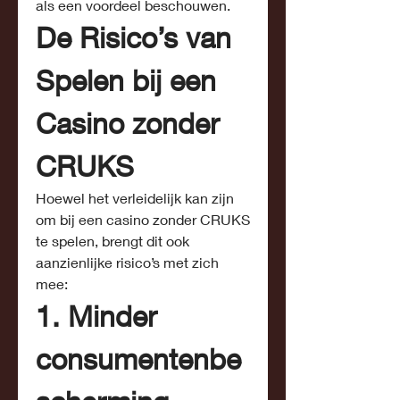
als een voordeel beschouwen.
De Risico’s van 
Spelen bij een 
Casino zonder 
CRUKS
Hoewel het verleidelijk kan zijn 
om bij een casino zonder CRUKS 
te spelen, brengt dit ook 
aanzienlijke risico’s met zich 
mee:
1. Minder 
consumentenbe