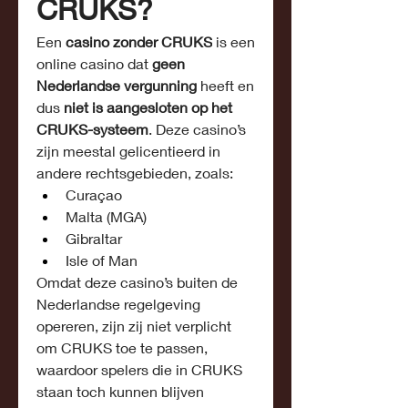
CRUKS?
Een 
casino zonder CRUKS
 is een 
online casino dat 
geen 
Nederlandse vergunning
 heeft en 
dus 
niet is aangesloten op het 
CRUKS-systeem
. Deze casino’s 
zijn meestal gelicentieerd in 
andere rechtsgebieden, zoals:
Curaçao
Malta (MGA)
Gibraltar
Isle of Man
Omdat deze casino’s buiten de 
Nederlandse regelgeving 
opereren, zijn zij niet verplicht 
om CRUKS toe te passen, 
waardoor spelers die in CRUKS 
staan toch kunnen blijven 