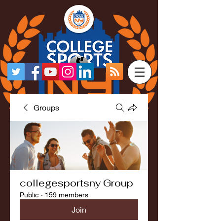
Groups
collegesportsny Group
Public
·
159 members
Join