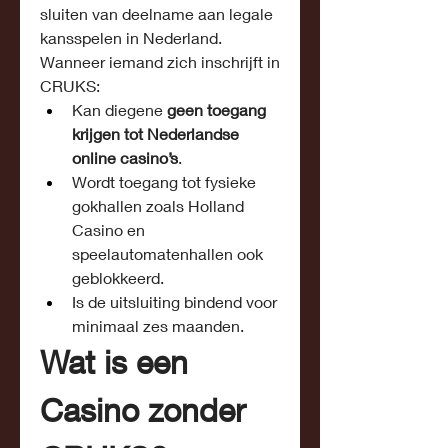
sluiten van deelname aan legale 
kansspelen in Nederland.
Wanneer iemand zich inschrijft in 
CRUKS:
Kan diegene 
geen toegang 
krijgen tot Nederlandse 
online casino’s
.
Wordt toegang tot fysieke 
gokhallen zoals Holland 
Casino en 
speelautomatenhallen ook 
geblokkeerd.
Is de uitsluiting bindend voor 
minimaal zes maanden.
Wat is een 
Casino zonder 