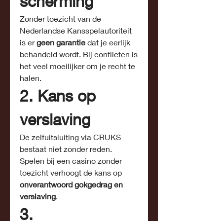
scherming
Zonder toezicht van de 
Nederlandse Kansspelautoriteit 
is er 
geen garantie
 dat je eerlijk 
behandeld wordt. Bij conflicten is 
het veel moeilijker om je recht te 
halen.
2. Kans op 
verslaving
De zelfuitsluiting via CRUKS 
bestaat niet zonder reden. 
Spelen bij een casino zonder 
toezicht verhoogt de kans op 
onverantwoord gokgedrag en 
verslaving
.
3. 