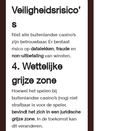
Veiligheidsrisico’
s
Niet alle buitenlandse casino’s 
zijn betrouwbaar. Er bestaat 
risico op 
datalekken
, 
fraude
 en 
non-uitbetaling
 van winsten.
4. Wettelijke 
grijze zone
Hoewel het spelen bij 
buitenlandse casino’s (nog) niet 
strafbaar is voor de speler, 
bevindt het zich in een juridische 
grijze zone
. In de toekomst kan 
dit veranderen.