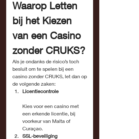
Waarop Letten 
bij het Kiezen 
van een Casino 
zonder CRUKS?
Als je ondanks de risico’s toch 
besluit om te spelen bij een 
casino zonder CRUKS, let dan op 
de volgende zaken:
Licentiecontrole
Kies voor een casino met 
een erkende licentie, bij 
voorkeur van Malta of 
Curaçao.
SSL-beveiliging