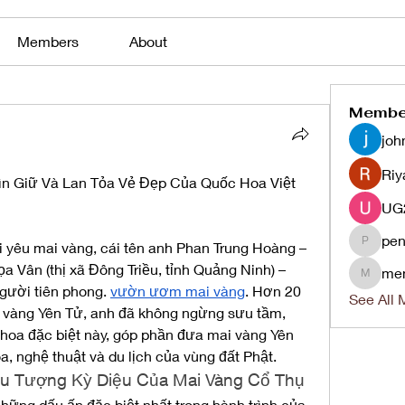
Members
About
Membe
joh
Riy
ìn Giữ Và Lan Tỏa Vẻ Đẹp Của Quốc Hoa Việt 
pen
 yêu mai vàng, cái tên anh Phan Trung Hoàng – 
penjaha
 Vân (thị xã Đông Triều, tỉnh Quảng Ninh) – 
me
menlico
ười tiên phong. 
vườn ươm mai vàng
. Hơn 20 
See All 
 vàng Yên Tử, anh đã không ngừng sưu tầm, 
i hoa đặc biệt này, góp phần đưa mai vàng Yên 
a, nghệ thuật và du lịch của vùng đất Phật.
ểu Tượng Kỳ Diệu Của Mai Vàng Cổ Thụ
hững dấu ấn đặc biệt nhất trong hành trình của 