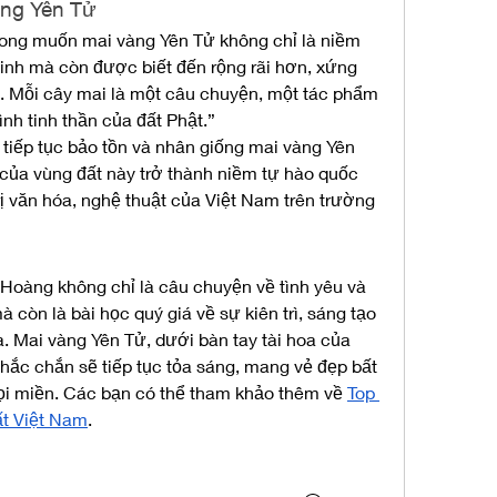
àng Yên Tử
ong muốn mai vàng Yên Tử không chỉ là niềm 
nh mà còn được biết đến rộng rãi hơn, xứng 
ó. Mỗi cây mai là một câu chuyện, một tác phẩm 
nh tinh thần của đất Phật.”
 tiếp tục bảo tồn và nhân giống mai vàng Yên 
của vùng đất này trở thành niềm tự hào quốc 
ị văn hóa, nghệ thuật của Việt Nam trên trường 
Hoàng không chỉ là câu chuyện về tình yêu và 
òn là bài học quý giá về sự kiên trì, sáng tạo 
a. Mai vàng Yên Tử, dưới bàn tay tài hoa của 
ắc chắn sẽ tiếp tục tỏa sáng, mang vẻ đẹp bất 
ọi miền. Các bạn có thể tham khảo thêm về 
Top 
ất Việt Nam
.