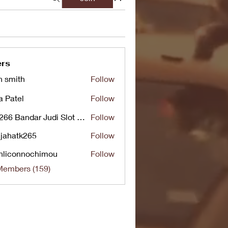
rs
n smith
Follow
a Patel
Follow
UG266 Bandar Judi Slot Online Live RTP Slot Gacor Tertinggi
Follow
jahatk265
Follow
tk265
nliconnochimou
Follow
nnochimou
Members (159)