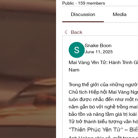
Public
·
159 members
Discussion
Media
Back
Snake Boon
June 11, 2025
Mai Vàng Yên Tử: Hành Trình G
Nam
Trong thế giới của những người
Chủ tịch Hiệp hội Mai Vàng Ngọa
luôn được nhắc đến như một ng
năm gắn bó với nghề trồng mai
bảo tồn và nâng tầm giá trị loà
Tử trở thành biểu tượng văn hó
"Thiên Phúc Yên Tử" – Bi
Anh Hoàng chia sẻ, một trong n