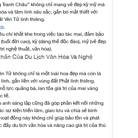
 Tranh Châu” không chỉ mang vẻ đẹp kỳ mỹ mà 
óa và tâm linh sâu sắc, gắn bó mật thiết với 
t Yên Tử linh thiêng.
re
.
u chí khắt khe trong việc tạo tác mai, đảm bảo 
tuổi đời cao), kỳ (dáng thế độc đáo), mỹ (vẻ đẹp 
trị nghệ thuật, văn hóa).
Nhấn Của Du Lịch Văn Hóa Và Nghệ 
n Tử không chỉ là một loài hoa đẹp mà còn là 
nh, gắn liền với vùng đất Phật linh thiêng. 
ỗ lực quảng bá, lan tỏa giá trị của mai vàng 
c tế.
 anh sáng lập cũng đã góp phần kết nối những 
 sự kiện triển lãm, giao lưu và chia sẻ kinh 
ạt động này không chỉ giúp bảo tồn và phát 
 đẩy du lịch văn hóa và nâng cao giá trị của thú 