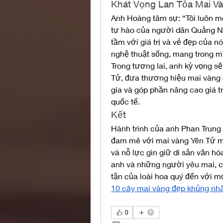
Khát Vọng Lan Tỏa Mai V
Anh Hoàng tâm sự: “Tôi luôn m
tự hào của người dân Quảng Ni
tầm với giá trị và vẻ đẹp của n
nghệ thuật sống, mang trong mì
Trong tương lai, anh kỳ vọng sẽ
Tử, đưa thương hiệu mai vàng 
gia và góp phần nâng cao giá tr
quốc tế.
Kết
Hành trình của anh Phan Trung 
đam mê với mai vàng Yên Tử mà c
và nỗ lực gìn giữ di sản văn hó
anh và những người yêu mai, ch
tận của loài hoa quý đến với m
10 cây mai vàng đẹp khủng nh
0