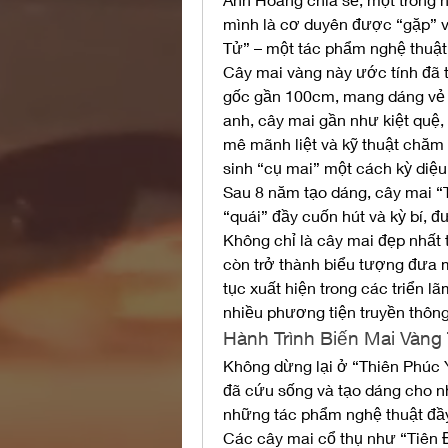
mình là cơ duyên được “gặp” v
Tử” – một tác phẩm nghệ thuật
Cây mai vàng này ước tính đã t
gốc gần 100cm, mang dáng vẻ nh
anh, cây mai gần như kiệt quệ,
mê mãnh liệt và kỹ thuật chăm 
sinh “cụ mai” một cách kỳ diệu
Sau 8 năm tạo dáng, cây mai “
“quái” đầy cuốn hút và kỳ bí, đư
Không chỉ là cây mai đẹp nhất 
còn trở thành biểu tượng đưa m
tục xuất hiện trong các triển lã
nhiều phương tiện truyền thông
Hành Trình Biến Mai Vàn
Không dừng lại ở “Thiên Phúc 
đã cứu sống và tạo dáng cho nh
những tác phẩm nghệ thuật đầy 
Các cây mai cổ thụ như “Tiên 