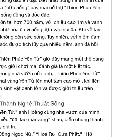
à “cứu sống” cây mai cổ thụ “Thiên Phúc Yên 
 sống động và độc đáo.
ồn tại hơn 700 năm, với chiều cao 1m và vanh 
ư hóa đá vì sống dựa vào núi đá. Khi về tay 
 không còn sức sống. Tuy nhiên, với niềm đam 
sóc được tích lũy qua nhiều năm, anh đã hồi 
.
Thiên Phúc Yên Tử” giờ đây mang một thế dáng 
ợc giới chơi mai đánh giá là một kiệt tác. 
trong nhà vườn của anh, “Thiên Phúc Yên Tử” 
ai vàng Yên Tử lên một tầm cao mới, khi liên 
m sinh vật cảnh lớn và được giới thiệu trên 
.
g Thành Nghệ Thuật Sống
Yên Tử,” anh Hoàng cùng nhà vườn của mình 
iều “đại lão mai vàng” khác, biến chúng thành 
giá trị.
Đồng Ngọc Nữ,” “Hoa Rơi Cửa Phật,” “Hồ 