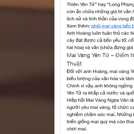
Thiên Yên Tử” hay “Long Phụng
còn ẩn chứa những giá trị văn h
lịch sử và tinh thần của vùng đấ
Xem thêm: 
phôi mai vàng bến t
Anh Hoàng luôn tuân thủ các tiê
cây đạt được cả bốn yếu tố: cổ (
hài hòa) và văn (chứa đựng giá 
Mai Vàng Yên Tử – Điểm 
Thuật
Đối với anh Hoàng, mai vàng Yê
biểu tượng của văn hóa và tâm li
Chính vì vậy, anh không ngừng n
Yên Tử ra khắp cả nước và quố
Hiệp hội Mai Vàng Ngọa Vân do
người yêu mai vàng, tổ chức các
nghiệm chăm sóc mai. Những ho
triển giống mai quý mà còn thúc
chơi mai.