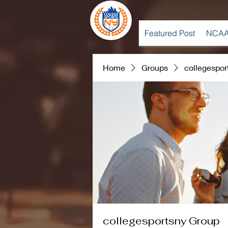
Featured Post
NCAA
Home
Groups
collegespor
collegesportsny Group