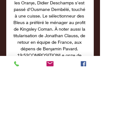
les Oranje, Didier Deschamps s'est 
passé d'Ousmane Dembélé, touché 
à une cuisse. Le sélectionneur des 
Bleus a préféré le ménager au profit 
de Kingsley Coman. À noter aussi la 
titularisation de Jonathan Clauss, de 
retour en équipe de France, aux 
dépens de Benjamin Pavard. 
19:52COMPOSITIONLe onze de 
départ de l'équipe de France: 
Maignan - Clauss, Konaté, Lucas 
Hernandez, T. 

A la suite d'un beau mouvement, 
Griezmann décale Clauss, dont le 
centre trouve Mbappé, qui coupe 
devant son défenseur pour 
parfaitement lancer la rencontre. 1-0 
pour les Bleus. 5': premier ballon 
dans la surface des BleusLe centre 
d'Hartman est coupé par Théo 