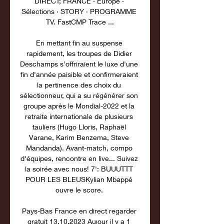
DIRECT; FRANCE · Europe · 
Sélections · STORY · PROGRAMME 
TV. FastCMP Trace ...

En mettant fin au suspense 
rapidement, les troupes de Didier 
Deschamps s'offriraient le luxe d'une 
fin d'année paisible et confirmeraient 
la pertinence des choix du 
sélectionneur, qui a su régénérer son 
groupe après le Mondial-2022 et la 
retraite internationale de plusieurs 
tauliers (Hugo Lloris, Raphaël 
Varane, Karim Benzema, Steve 
Mandanda). Avant-match, compo 
d'équipes, rencontre en live... Suivez 
la soirée avec nous! 7': BUUUTTT 
POUR LES BLEUSKylian Mbappé 
ouvre le score. 

Pays-Bas France en direct regarder 
gratuit 13.10.2023 Aujour il y a 1 