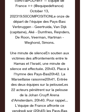
com/ITaPOLFenY — Equipe de 
France ⭐⭐ (@equipedefrance) 
October 13, 
202319:50COMPOSITIONLe onze de 
départ de l'équipe des Pays-Bas: 
Verbruggen - Geertruida, Van Dijk 
(capitaine), Aké - Dumfries, Reijnders, 
De Roon, Veerman, Hartman - 
Weghorst, Simons. 

Une minute de silenceEn soutien aux 
victimes des affrontements entre le 
Hamas et l'Israël, une minute de 
silence est effectuée. 20h43. Place à 
l'hymne des Pays-Bas20h42. La 
Marseillaise raisonne20h41. Entrée 
des deux équipes sur la pelouseLes 
22 acteurs pénètrent sur la pelouse 
de la Johan Cruyff Arena 
d'Amsterdam. 20h40. Pour rappel... 
L'équipe de France affronte ce 
vendredi soir (20h45) les Pays-Bas 