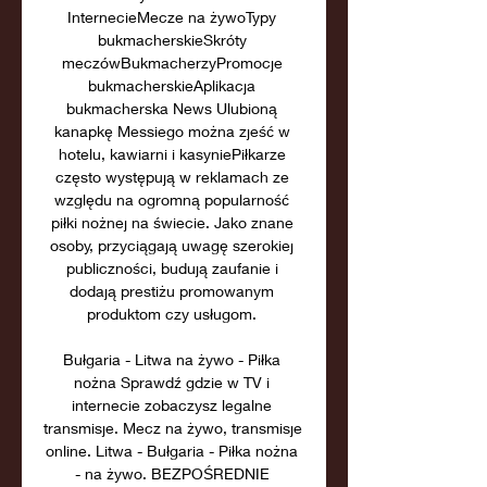
InternecieMecze na żywoTypy 
bukmacherskieSkróty 
meczówBukmacherzyPromocje 
bukmacherskieAplikacja 
bukmacherska News Ulubioną 
kanapkę Messiego można zjeść w 
hotelu, kawiarni i kasyniePiłkarze 
często występują w reklamach ze 
względu na ogromną popularność 
piłki nożnej na świecie. Jako znane 
osoby, przyciągają uwagę szerokiej 
publiczności, budują zaufanie i 
dodają prestiżu promowanym 
produktom czy usługom. 

Bułgaria - Litwa na żywo - Piłka 
nożna Sprawdź gdzie w TV i 
internecie zobaczysz legalne 
transmisje. Mecz na żywo, transmisje 
online. Litwa - Bułgaria - Piłka nożna 
- na żywo. BEZPOŚREDNIE 