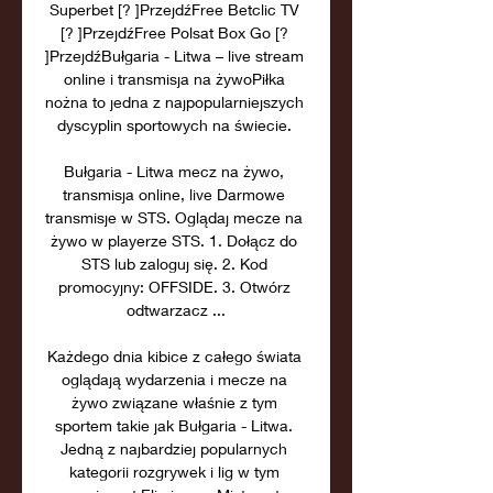
Superbet [? ]PrzejdźFree Betclic TV 
[? ]PrzejdźFree Polsat Box Go [? 
]PrzejdźBułgaria - Litwa – live stream 
online i transmisja na żywoPiłka 
nożna to jedna z najpopularniejszych 
dyscyplin sportowych na świecie. 

Bułgaria - Litwa mecz na żywo, 
transmisja online, live Darmowe 
transmisje w STS. Oglądaj mecze na 
żywo w playerze STS. 1. Dołącz do 
STS lub zaloguj się. 2. Kod 
promocyjny: OFFSIDE. 3. Otwórz 
odtwarzacz ...

Każdego dnia kibice z całego świata 
oglądają wydarzenia i mecze na 
żywo związane właśnie z tym 
sportem takie jak Bułgaria - Litwa. 
Jedną z najbardziej popularnych 
kategorii rozgrywek i lig w tym 