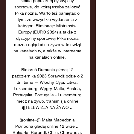
kibica popularnej dyscypliny 
sportowe, do której trzeba zaliczyć 
Piłka nożna. Warto też pamiętać o 
tym, że wszystkie wydarzenia z 
kategorii Eliminacje Mistrzostw 
Europy (EURO 2024) a także z 
dyscypliny sportowej Piłka nożna 
można oglądać na żywo w telewizji 
na kanałach tv, a także w internecie 
na kanałach online. 

Białoruś Rumunia gledaj 12 
października 2023 Sprawdź gdzie o 2 
dni temu — Włochy, Cypr, Litwa, 
Luksemburg, Węgry, Malta, Austria, 
Portugalia, Portugalia - Luksemburg 
mecz na żywo, transmisja online 
i[[TELEWIZJA NA ŻYWO ...

(((online=))) Malta Macedonia 
Północna gledaj online 12 wrze ... 
Bułgaria, Burundi, Chile, Chorwacja, 