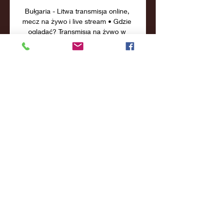
Bułgaria - Litwa transmisja online, 
mecz na żywo i live stream • Gdzie 
oglądać? Transmisja na żywo w 
internecieOferta LIVE w 
SuperbetOglądaj Betclic TVOglądaj 
Oferta LIVE w FortunieOglądaj Polsat 
Box GoOglądaj Transmisja na żywo w 
TVTransmisja meczu Bułgaria - Litwa 
w lidze Eliminacje Mistrzostw Europy 
(EURO 2024) odbędzie się w dniu 14. 
10. 2023. W naszym serwisie możesz 
sprawdzić gdzie oglądać transmisję 
online na żywo i w tv, a także live 
stream za darmo ze spotkania 
Bułgaria - Litwa. 

Początek transmisji zaplanowano na 
godzinie 18:00. Transmisja online 
będzie oferowana przez platformę 
streamingową Polsat Box Go. 
Bułgaria - Litwa. Gdzie transmisja? 