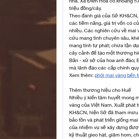
nhà. Xã Điền Hòa có khoảng 5.00
triệu đồng/cây.
Theo đánh giá của Sở KH&CN, 
các tiềm năng, giá trị vốn có c
nhiều. Các nghiên cứu về mai 
cứu mang tính chuyên sâu, khép 
mang tính tự phát; chưa tận dụn
cây cảnh để tạo một thương hiệ
Bản - xứ sở của hoa anh đào; B
mà lãnh đạo các cấp chính quy
Xem thêm: 
phôi mai vàng bến t
Thêm thương hiệu cho Huế
Nhiều ý kiến tâm huyết mong 
vàng của Việt Nam. Xuất phát t
KH&CN, hiện Sở đã tham mưu U
bảo tồn và phát triển giống ma
của nhiệm vụ sẽ xây dựng được
kỹ thuật gieo hạt, giâm hom, ch