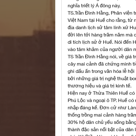
nghĩa triết lý Á đông này.
TS.Trần Đình Hằng, Phân viện t
Việt Nam tại Huế cho rằng, từ n
địa danh lịch sử tâm linh xứ H
đời lên tới hàng trăm năm mà c
di tích lịch sử ở Huế. Nói đến 
vào tâm khảm của người dân m
TS Trần Đình Hằng nói, về giá t
cây mai cảnh đã chứng minh tiề
ghi dấu ấn trong văn hóa lễ hộ
bởi những giá trị nghệ thuật bo
thương hiệu và giá trị kinh tế.
Hiện nay ở Thừa Thiên Huế có 
Phú Lộc và ngoại ô TP. Huế có n
nhập đáng kể. Đơn cử như Làng
thống trồng mai cảnh hàng trăm
30% hộ dân chủ yếu sống bằng 
thành đặc sản nổi bật của dân l