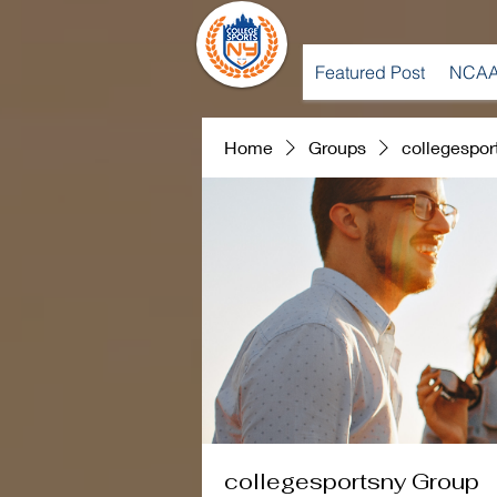
Featured Post
NCAA
Home
Groups
collegespor
collegesportsny Group