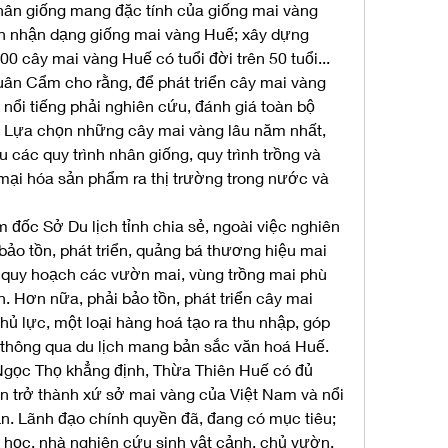
ân giống mang đặc tính của giống mai vàng 
 nhận dạng giống mai vàng Huế; xây dựng 
0 cây mai vàng Huế có tuổi đời trên 50 tuổi...
ân Cẩm cho rằng, để phát triển cây mai vàng 
nổi tiếng phải nghiên cứu, đánh giá toàn bộ 
 Lựa chọn những cây mai vàng lâu năm nhất, 
 các quy trình nhân giống, quy trình trồng và 
i hóa sản phẩm ra thị trường trong nước và 
đốc Sở Du lịch tỉnh chia sẻ, ngoài việc nghiên 
o tồn, phát triển, quảng bá thương hiệu mai 
c quy hoạch các vườn mai, vùng trồng mai phù 
h. Hơn nữa, phải bảo tồn, phát triển cây mai 
ủ lực, một loại hàng hoá tạo ra thu nhập, góp 
ế thông qua du lịch mang bản sắc văn hoá Huế.
gọc Thọ khẳng định, Thừa Thiên Huế có đủ 
ển trở thành xứ sở mai vàng của Việt Nam và nổi 
. Lãnh đạo chính quyền đã, đang có mục tiêu; 
học, nhà nghiên cứu sinh vật cảnh, chủ vườn, 