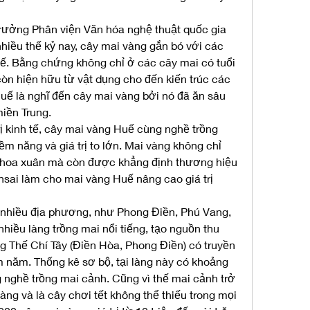
rưởng Phân viện Văn hóa nghệ thuật quốc gia 
hiều thế kỷ nay, cây mai vàng gắn bó với các 
uế. Bằng chứng không chỉ ở các cây mai có tuổi 
òn hiện hữu từ vật dụng cho đến kiến trúc các 
Huế là nghĩ đến cây mai vàng bởi nó đã ăn sâu 
iền Trung.
rị kinh tế, cây mai vàng Huế cùng nghề trồng 
m năng và giá trị to lớn. Mai vàng không chỉ 
i hoa xuân mà còn được khẳng định thương hiệu 
nsai làm cho mai vàng Huế nâng cao giá trị 
nhiều địa phương, như Phong Điền, Phú Vang, 
hiều làng trồng mai nổi tiếng, tạo nguồn thu 
 Thế Chí Tây (Điền Hòa, Phong Điền) có truyền 
 năm. Thống kê sơ bộ, tại làng này có khoảng 
nghề trồng mai cảnh. Cũng vì thế mai cảnh trở 
àng và là cây chơi tết không thể thiếu trong mọi 