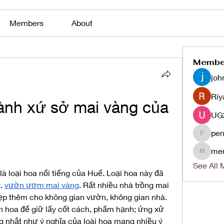
Members
About
Membe
joh
Riy
ành xứ sở mai vàng của 
pen
penjaha
me
menlico
See All 
à loại hoa nổi tiếng của Huế. Loại hoa này đã 
. 
vườn ươm mai vàng
. Rất nhiều nhà trồng mai 
ẹp thêm cho không gian vườn, không gian nhà. 
n hoa để giữ lấy cốt cách, phẩm hạnh; ứng xử 
g nhật như ý nghĩa của loài hoa mang nhiều ý 