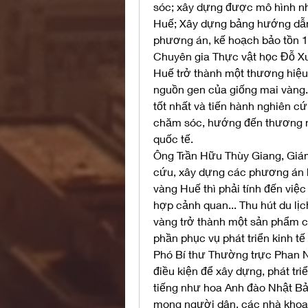
sóc; xây dựng được mô hình nh
Huế; Xây dựng bảng hướng dẫn
phương án, kế hoạch bảo tồn 10
Chuyên gia Thực vật học Đỗ Xu
Huế trở thành một thương hiệu 
nguồn gen của giống mai vàng.
tốt nhất và tiến hành nghiên cứu
chăm sóc, hướng đến thương mạ
quốc tế.
Ông Trần Hữu Thùy Giang, Giám 
cứu, xây dựng các phương án bả
vàng Huế thì phải tính đến việ
hợp cảnh quan... Thu hút du lịc
vàng trở thành một sản phẩm ch
phần phục vụ phát triển kinh t
Phó Bí thư Thường trực Phan N
điều kiện để xây dựng, phát tri
tiếng như hoa Anh đào Nhật Bản
mong người dân, các nhà khoa 