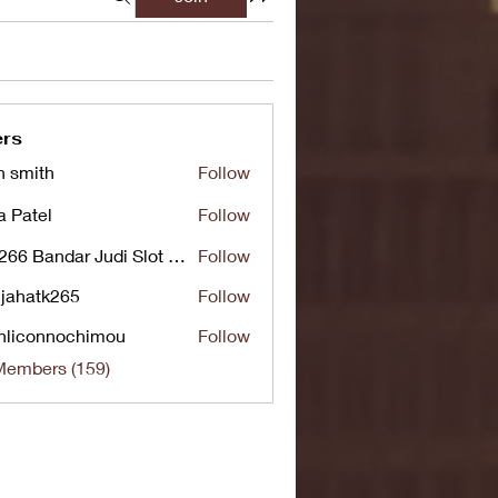
rs
n smith
Follow
a Patel
Follow
UG266 Bandar Judi Slot Online Live RTP Slot Gacor Tertinggi
Follow
jahatk265
Follow
tk265
nliconnochimou
Follow
nnochimou
Members (159)