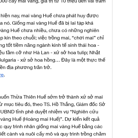
0 cây mai vàng, giá trị từ 10 triệu đến vài trăm 
hiện nay, mai vàng Huế chưa phát huy được 
ủa nó. Giống mai vàng Huế đã bị lai tạp khá 
vàng Huế chưa nhiều, chưa có những nghiên 
kín theo chuỗi; việc trồng mai, “chơi mai” chỉ 
g tốt tiềm năng ngành kinh tế sinh thái hoa - 
u tầm cỡ như Hà Lan - xứ sở hoa tulip; Nhật 
ulgaria - xứ sở hoa hồng… Đây là một thực thế 
ền địa phương trăn trở.
re
.
muốn Thừa Thiên Huế sớm trở thành xứ sở mai 
ừ mục tiêu đó, theo TS. Hồ Thắng, Giám đốc Sở 
BND tỉnh phê duyệt nhiệm vụ “Nghiên cứu 
i vàng Huế (Hoàng mai Huế)”. Dự kiến kết quả 
 quy trình nhân giống mai vàng Huế bằng các 
iết cành và nuôi cấy mô và quy trình trồng chăm 