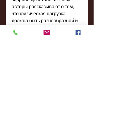
авторы рассказывают о том, 
что физическая нагрузка 
должна быть разнообразной и 
регулярной. Важно учитывать 
индивидуальные особенности 
организма и подбирать 
упражнения в соответствии с 
ними.
Некоторые книги о сбросе веса 
также включают разделы о 
психологических аспектах 
процесса похудения. В них 
авторы рассказывают о том, 
что изменения в рационе и 
физическая активность должны 
стать не временными мерами, 
тренерами и специалистами в 