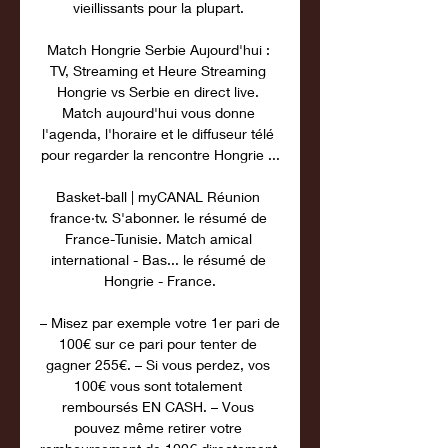
vieillissants pour la plupart. 

Match Hongrie Serbie Aujourd'hui : 
TV, Streaming et Heure Streaming 
Hongrie vs Serbie en direct live. 
Match aujourd'hui vous donne 
l'agenda, l'horaire et le diffuseur télé 
pour regarder la rencontre Hongrie ...

Basket-ball | myCANAL Réunion 
france·tv. S'abonner. le résumé de 
France-Tunisie. Match amical 
international - Bas... le résumé de 
Hongrie - France.

– Misez par exemple votre 1er pari de 
100€ sur ce pari pour tenter de 
gagner 255€. – Si vous perdez, vos 
100€ vous sont totalement 
remboursés EN CASH. – Vous 
pouvez même retirer votre 