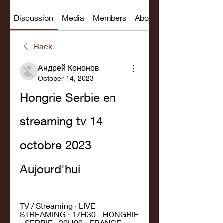
Discussion
Media
Members
About
Back
Андрей Кононов
October 14, 2023
Hongrie Serbie en 
streaming tv 14 
octobre 2023 
Aujourd'hui
TV / Streaming · LIVE 
STREAMING · 17H30 - HONGRIE 
- SERBIE · 20H00 - FRANCE - 