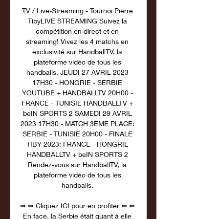
TV / Live-Streaming - Tournoi Pierre 
TibyLIVE STREAMING Suivez la 
compétition en direct et en 
streaming! Vivez les 4 matchs en 
exclusivité sur HandballTV, la 
plateforme vidéo de tous les 
handballs. JEUDI 27 AVRIL 2023 
17H30 - HONGRIE - SERBIE 
YOUTUBE + HANDBALLTV 20H00 - 
FRANCE - TUNISIE HANDBALLTV + 
beIN SPORTS 2 SAMEDI 29 AVRIL 
2023 17H30 - MATCH 3ÈME PLACE: 
SERBIE - TUNISIE 20H00 - FINALE 
TIBY 2023: FRANCE - HONGRIE 
HANDBALLTV + beIN SPORTS 2 
Rendez-vous sur HandballTV, la 
plateforme vidéo de tous les 
handballs. 

⇒ ⇒ Cliquez ICI pour en profiter ⇐ ⇐ 
En face, la Serbie était quant à elle 