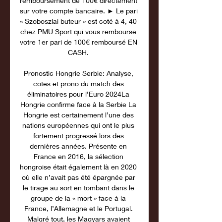
remboursement de 100€ directement 
sur votre compte bancaire. ► Le pari 
« Szoboszlai buteur » est coté à 4, 40 
chez PMU Sport qui vous rembourse 
votre 1er pari de 100€ remboursé EN 
CASH. 

Pronostic Hongrie Serbie: Analyse, 
cotes et prono du match des 
éliminatoires pour l’Euro 2024La 
Hongrie confirme face à la Serbie La 
Hongrie est certainement l’une des 
nations européennes qui ont le plus 
fortement progressé lors des 
dernières années. Présente en 
France en 2016, la sélection 
hongroise était également là en 2020 
où elle n’avait pas été épargnée par 
le tirage au sort en tombant dans le 
groupe de la « mort » face à la 
France, l’Allemagne et le Portugal. 
Malgré tout, les Magyars avaient 