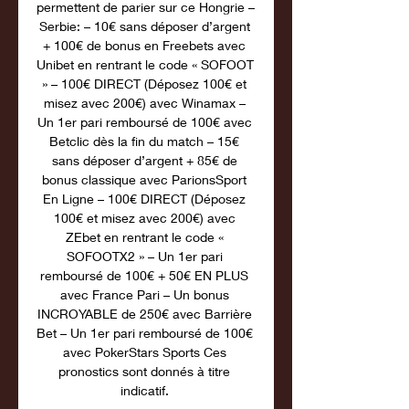
permettent de parier sur ce Hongrie – 
Serbie: – 10€ sans déposer d’argent 
+ 100€ de bonus en Freebets avec 
Unibet en rentrant le code « SOFOOT 
» – 100€ DIRECT (Déposez 100€ et 
misez avec 200€) avec Winamax – 
Un 1er pari remboursé de 100€ avec 
Betclic dès la fin du match – 15€ 
sans déposer d’argent + 85€ de 
bonus classique avec ParionsSport 
En Ligne – 100€ DIRECT (Déposez 
100€ et misez avec 200€) avec 
ZEbet en rentrant le code « 
SOFOOTX2 » – Un 1er pari 
remboursé de 100€ + 50€ EN PLUS 
avec France Pari – Un bonus 
INCROYABLE de 250€ avec Barrière 
Bet – Un 1er pari remboursé de 100€ 
avec PokerStars Sports Ces 
pronostics sont donnés à titre 
indicatif. 
