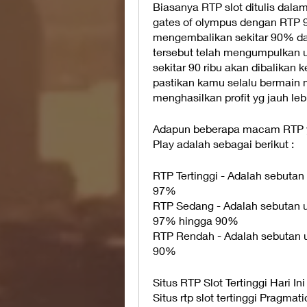
Biasanya RTP slot ditulis dalam
gates of olympus dengan RTP 90
mengembalikan sekitar 90% dari
tersebut telah mengumpulkan u
sekitar 90 ribu akan dibalikan 
pastikan kamu selalu bermain 
menghasilkan profit yg jauh lebi
Adapun beberapa macam RTP yang
Play adalah sebagai berikut :
RTP Tertinggi - Adalah sebutan 
97%
RTP Sedang - Adalah sebutan un
97% hingga 90%
RTP Rendah - Adalah sebutan un
90%
Situs RTP Slot Tertinggi Hari In
Situs rtp slot tertinggi Pragm