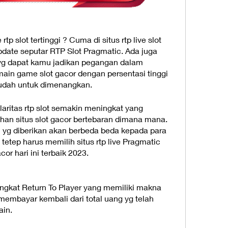
p slot tertinggi ? Cuma di situs rtp live slot 
date seputar RTP Slot Pragmatic. Ada juga 
t yg dapat kamu jadikan pegangan dalam 
in game slot gacor dengan persentasi tinggi 
mudah untuk dimenangkan.
aritas rtp slot semakin meningkat yang 
an situs slot gacor bertebaran dimana mana. 
yg diberikan akan berbeda beda kepada para 
etep harus memilih situs rtp live Pragmatic 
or hari ini terbaik 2023.
ingkat Return To Player yang memiliki makna 
mbayar kembali dari total uang yg telah 
in.