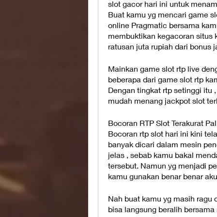
slot gacor hari ini untuk men
Buat kamu yg mencari game slot 
online Pragmatic bersama kami
membuktikan kegacoran situs
ratusan juta rupiah dari bonus 
Mainkan game slot rtp live deng
beberapa dari game slot rtp ka
Dengan tingkat rtp setinggi it
mudah menang jackpot slot ter
Bocoran RTP Slot Terakurat Pa
Bocoran rtp slot hari ini kini t
banyak dicari dalam mesin penc
jelas , sebab kamu bakal mend
tersebut. Namun yg menjadi pe
kamu gunakan benar benar aku
Nah buat kamu yg masih ragu d
bisa langsung beralih bersama s