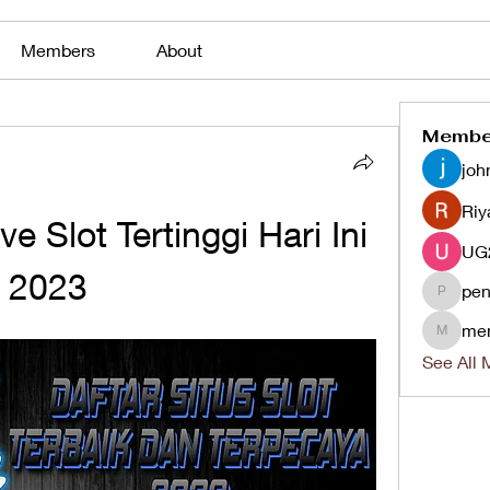
Members
About
Membe
joh
Riy
 Slot Tertinggi Hari Ini 
 2023 
pen
penjaha
me
menlico
See All 