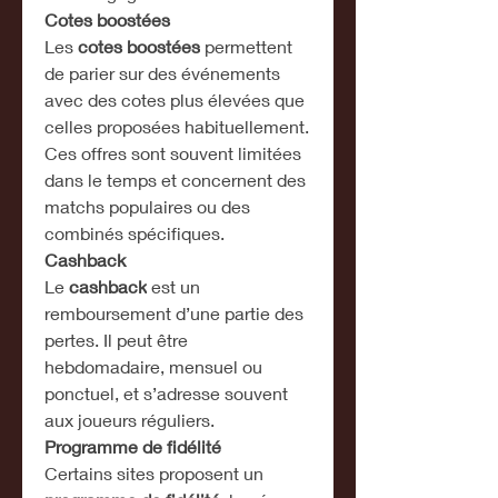
Cotes boostées
Les 
cotes boostées
 permettent 
de parier sur des événements 
avec des cotes plus élevées que 
celles proposées habituellement. 
Ces offres sont souvent limitées 
dans le temps et concernent des 
matchs populaires ou des 
combinés spécifiques.
Cashback
Le 
cashback
 est un 
remboursement d’une partie des 
pertes. Il peut être 
hebdomadaire, mensuel ou 
ponctuel, et s’adresse souvent 
aux joueurs réguliers.
Programme de fidélité
Certains sites proposent un 