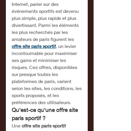
Internet, parier sur des 
événements sportifs est devenu 
plus simple, plus rapide et plus 
divertissant. Parmi les éléments 
les plus recherchés par les 
amateurs de paris figurent les 
offre site paris sportif
, un levier 
incontournable pour maximiser 
ses gains et minimiser les 
risques. Ces offres, disponibles 
sur presque toutes les 
plateformes de paris, varient 
selon les sites, les conditions, les 
sports proposés, et les 
préférences des utilisateurs.
Qu’est-ce qu’une offre site 
paris sportif ?
Une 
offre site paris sportif