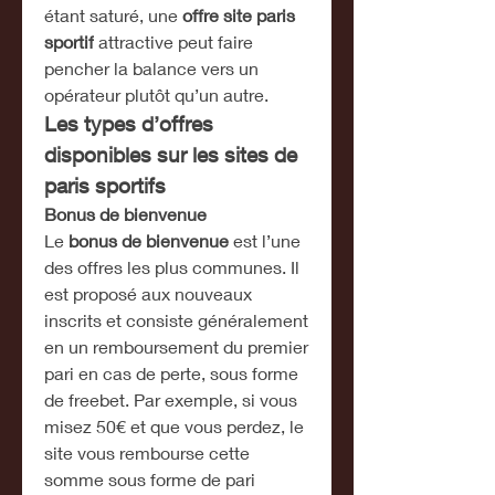
étant saturé, une 
offre site paris 
sportif
 attractive peut faire 
pencher la balance vers un 
opérateur plutôt qu’un autre.
Les types d’offres 
disponibles sur les sites de 
paris sportifs
Bonus de bienvenue
Le 
bonus de bienvenue
 est l’une 
des offres les plus communes. Il 
est proposé aux nouveaux 
inscrits et consiste généralement 
en un remboursement du premier 
pari en cas de perte, sous forme 
de freebet. Par exemple, si vous 
misez 50€ et que vous perdez, le 
site vous rembourse cette 
somme sous forme de pari 