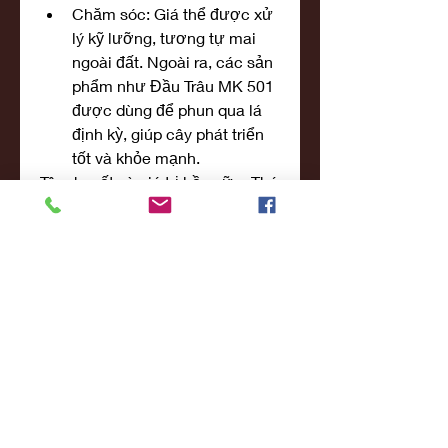
Chăm sóc: Giá thể được xử 
lý kỹ lưỡng, tương tự mai 
ngoài đất. Ngoài ra, các sản 
phẩm như Đầu Trâu MK 501 
được dùng để phun qua lá 
định kỳ, giúp cây phát triển 
tốt và khỏe mạnh.
Tâm huyết và giá trị bền vữngThú 
chơi mai vàng xứ Huế không chỉ 
đơn thuần là nghệ thuật mà còn 
là cách lưu giữ tinh hoa truyền 
thống. Những cây mai vàng 
trưởng thành, được chăm sóc kỳ 
công, mang trong mình niềm tự 
hào của người trồng, đồng thời 
lan tỏa giá trị văn hóa đặc sắc 
của miền đất cố đô. Các bạn có 
thể tham khảo thêm về 
Những 
hình ảnh hoa mai vàng đẹp nhất 