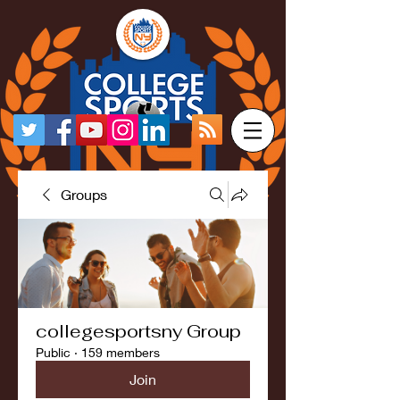
Groups
collegesportsny Group
Public
·
159 members
Join