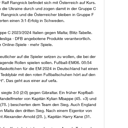
 Ralf Rangnick befindet sich mit Österreich auf Kurs. 
en die Ukraine durch und zogen damit in der Gruppe C 
 Rangnick und die Österreicher bleiben in Gruppe F 
erten einen 3:1-Erfolg in Schweden. 

Gruppe C 2023/2024 Italien gegen Malta; Blitz-Tabelle. 
desliga · DFB angebotene Produkte verantwortlich. 
 Online-Spiele · mehr Spiele.

eutlicher auf die Spieler setzen zu wollen, die bei der 
ende Rollen spielen sollen. Fußball-EM06. 08:54 
askottchen für die EM 2024 in Deutschland hat einen 
Teddybär mit den roten Fußballschuhen hört auf den 
". Das geht aus einer auf uefa. 

egte 3:0 (2:0) gegen Gibraltar. Ein früher Kopfball-
in Handelfmeter von Kapitän Kylian Mbappe (45. +3) und 
 (78. ) bescherten dem Team den Sieg. Auch England 
en Malta den dritten Sieg. Nach einem Eigentor von 
nt Alexander-Arnold (28. ), Kapitän Harry Kane (31. 
