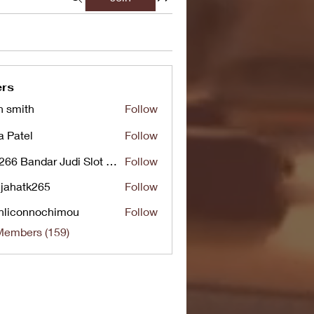
rs
n smith
Follow
a Patel
Follow
UG266 Bandar Judi Slot Online Live RTP Slot Gacor Tertinggi
Follow
jahatk265
Follow
tk265
nliconnochimou
Follow
nnochimou
Members (159)