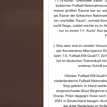
11:19 Kuntz: "Unerfüllter Traum" S
türkischen Fußball-Nationalmanns
meiner größten Träume war es, wäh
als Trainer der türkischen Nationalm
ein unerfüllter Traum", schrieb Kun
zwölf Siege, zuletzt reichte es im 
nur zu einem 1:1. Kuntz' Aus k
F
). Dies aber erst im zweiten Versuc
sah Konstantinos Mavropanos Rot,
beim 1:0. Fußball-EM-Quali17. 22:
hat im deutschen Trainerduell mi
weiteren Schritt z
Oktober. Fußball-EM-Quali10
niederländische Fußball-Nationalma
Sieg gefeiert. In Irland setzt
eingewechselte Wout Weghorst erzi
Oranje. Polen dagegen muss nach de
2024 in Deutschland bangen. Auch
die dritte Niederlage im fünft