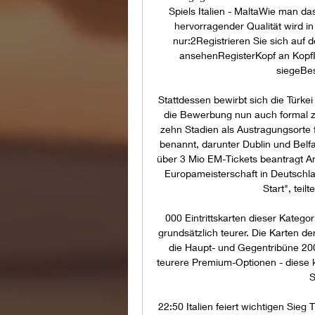
Spiels Italien - MaltaWie man das
hervorragender Qualität wird in
nur:2Registrieren Sie sich au
ansehenRegisterKopf an KopfI
siegeBes
Stattdessen bewirbt sich die Türke
die Bewerbung nun auch formal z
zehn Stadien als Austragungsorte f
benannt, darunter Dublin und Belfa
über 3 Mio EM-Tickets beantragt Am
Europameisterschaft in Deutschlan
Start", teil
000 Eintrittskarten dieser Kategor
grundsätzlich teurer. Die Karten d
die Haupt- und Gegentribüne 200
teurere Premium-Optionen - diese ko
S
22:50 Italien feiert wichtigen Sieg T