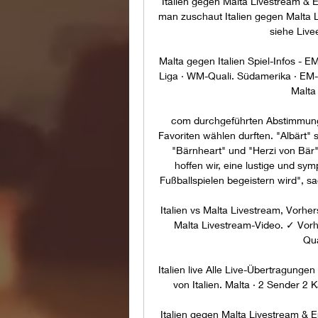
Italien gegen Malta Livestream & 
man zuschaut Italien gegen Malta L
siehe Live
Malta gegen Italien Spiel-Infos - EM
Liga · WM-Quali. Südamerika · EM-
Malta 
com durchgeführten Abstimmung 
Favoriten wählen durften. "Albärt" 
"Bärnheart" und "Herzi von Bär"
hoffen wir, eine lustige und sym
Fußballspielen begeistern wird", sa
Italien vs Malta Livestream, Vorhe
Malta Livestream-Video. ✓ Vorhe
Qua
Italien live Alle Live-Übertragung
von Italien. Malta · 2 Sender 2 Ka
Italien gegen Malta Livestream & 