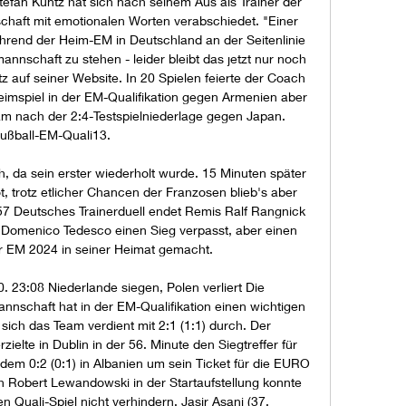
tefan Kuntz hat sich nach seinem Aus als Trainer der 
chaft mit emotionalen Worten verabschiedet. "Einer 
rend der Heim-EM in Deutschland an der Seitenlinie 
annschaft zu stehen - leider bleibt das jetzt nur noch 
tz auf seiner Website. In 20 Spielen feierte der Coach 
Heimspiel in der EM-Qualifikation gegen Armenien aber 
am nach der 2:4-Testspielniederlage gegen Japan. 
ußball-EM-Quali13. 

h, da sein erster wiederholt wurde. 15 Minuten später 
 trotz etlicher Chancen der Franzosen blieb's aber 
57 Deutsches Trainerduell endet Remis Ralf Rangnick 
t Domenico Tedesco einen Sieg verpasst, aber einen 
ur EM 2024 in seiner Heimat gemacht. 

. 23:08 Niederlande siegen, Polen verliert Die 
nnschaft hat in der EM-Qualifikation einen wichtigen 
e sich das Team verdient mit 2:1 (1:1) durch. Der 
elte in Dublin in der 56. Minute den Siegtreffer für 
m 0:2 (0:1) in Albanien um sein Ticket für die EURO 
 Robert Lewandowski in der Startaufstellung konnte 
en Quali-Spiel nicht verhindern. Jasir Asani (37. 
