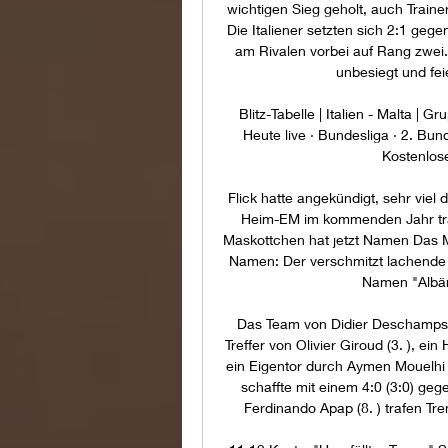
wichtigen Sieg geholt, auch Trainer
Die Italiener setzten sich 2:1 geg
am Rivalen vorbei auf Rang zwei.
unbesiegt und fei
Blitz-Tabelle | Italien - Malta | 
Heute live · Bundesliga · 2. Bun
Kostenlose
Flick hatte angekündigt, sehr viel d
Heim-EM im kommenden Jahr trag
Maskottchen hat jetzt Namen Das M
Namen: Der verschmitzt lachende 
Namen "Albärt
Das Team von Didier Deschamps si
Treffer von Olivier Giroud (3. ), e
ein Eigentor durch Aymen Mouelhi
schaffte mit einem 4:0 (3:0) geg
Ferdinando Apap (8. ) trafen Tre