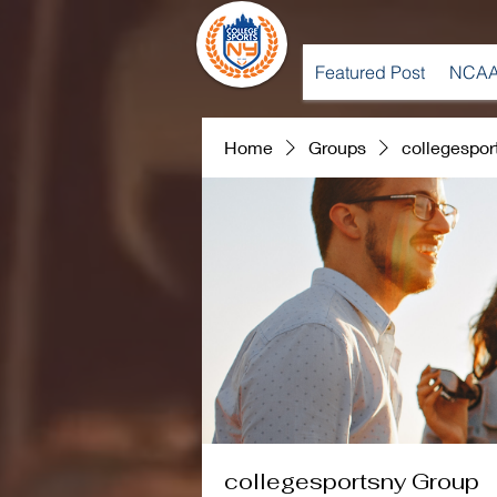
Featured Post
NCAA
Home
Groups
collegespor
collegesportsny Group