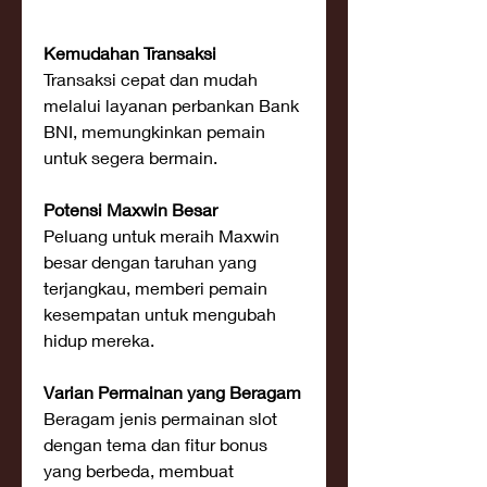
Kemudahan Transaksi
Transaksi cepat dan mudah 
melalui layanan perbankan Bank 
BNI, memungkinkan pemain 
untuk segera bermain.
Potensi Maxwin Besar
Peluang untuk meraih Maxwin 
besar dengan taruhan yang 
terjangkau, memberi pemain 
kesempatan untuk mengubah 
hidup mereka.
Varian Permainan yang Beragam
Beragam jenis permainan slot 
dengan tema dan fitur bonus 
yang berbeda, membuat 