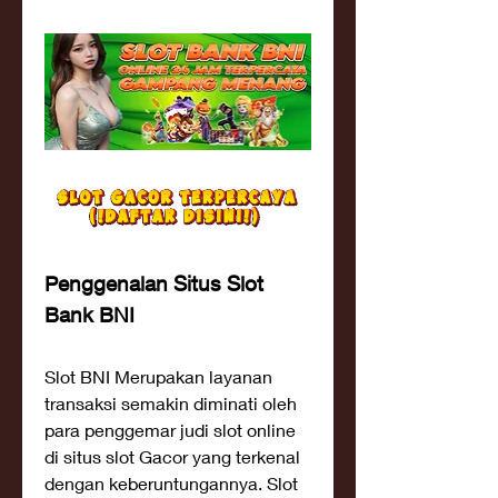
Penggenalan Situs Slot 
Bank BNI
Slot BNI Merupakan layanan 
transaksi semakin diminati oleh 
para penggemar judi slot online 
di situs slot Gacor yang terkenal 
dengan keberuntungannya. Slot 