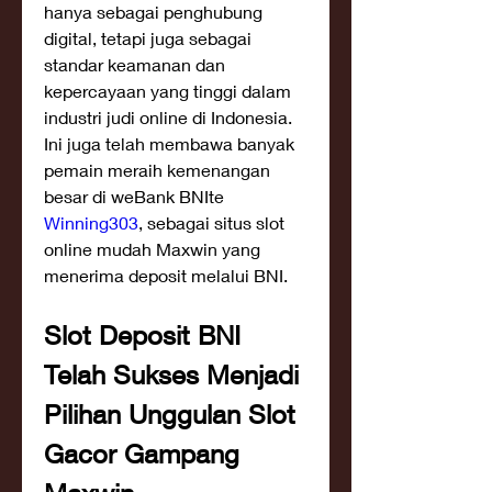
hanya sebagai penghubung 
digital, tetapi juga sebagai 
standar keamanan dan 
kepercayaan yang tinggi dalam 
industri judi online di Indonesia. 
Ini juga telah membawa banyak 
pemain meraih kemenangan 
besar di weBank BNIte 
Winning303
, sebagai situs slot 
online mudah Maxwin yang 
menerima deposit melalui BNI.
Slot Deposit BNI 
Telah Sukses Menjadi 
Pilihan Unggulan Slot 
Gacor Gampang 