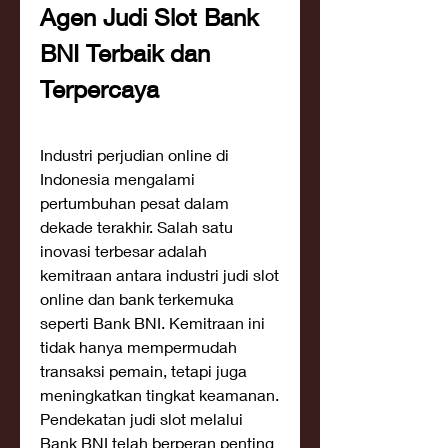
Agen Judi Slot Bank 
BNI Terbaik dan 
Terpercaya
Industri perjudian online di 
Indonesia mengalami 
pertumbuhan pesat dalam 
dekade terakhir. Salah satu 
inovasi terbesar adalah 
kemitraan antara industri judi slot 
online dan bank terkemuka 
seperti Bank BNI. Kemitraan ini 
tidak hanya mempermudah 
transaksi pemain, tetapi juga 
meningkatkan tingkat keamanan. 
Pendekatan judi slot melalui 
Bank BNI telah berperan penting 