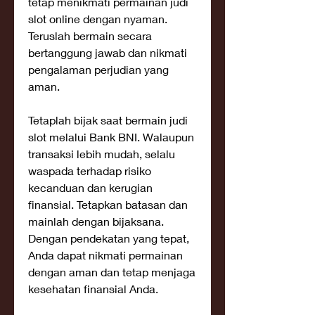
tetap menikmati permainan judi 
slot online dengan nyaman. 
Teruslah bermain secara 
bertanggung jawab dan nikmati 
pengalaman perjudian yang 
aman.
Tetaplah bijak saat bermain judi 
slot melalui Bank BNI. Walaupun 
transaksi lebih mudah, selalu 
waspada terhadap risiko 
kecanduan dan kerugian 
finansial. Tetapkan batasan dan 
mainlah dengan bijaksana. 
Dengan pendekatan yang tepat, 
Anda dapat nikmati permainan 
dengan aman dan tetap menjaga 
kesehatan finansial Anda.