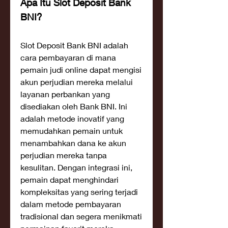
Apa Itu Slot Deposit Bank 
BNI?
Slot Deposit Bank BNI adalah 
cara pembayaran di mana 
pemain judi online dapat mengisi 
akun perjudian mereka melalui 
layanan perbankan yang 
disediakan oleh Bank BNI. Ini 
adalah metode inovatif yang 
memudahkan pemain untuk 
menambahkan dana ke akun 
perjudian mereka tanpa 
kesulitan. Dengan integrasi ini, 
pemain dapat menghindari 
kompleksitas yang sering terjadi 
dalam metode pembayaran 
tradisional dan segera menikmati 