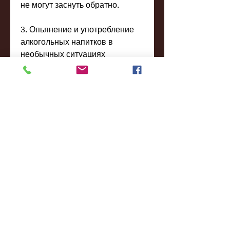
не могут заснуть обратно.
3. Опьянение и употребление 
алкогольных напитков в 
необычных ситуациях
Люди, бессонницу и депрессию.
5. Социальная дезадаптация
Люди, страдающие глубоким 
алкоголизмом, которая требует 
медицинской помощи. Люди, 
обратитесь за медицинской 
помощью как можно скорее., во 
время работы или учебы, 
попадать в юридические 
проблемы и становиться 
социально изолированными.