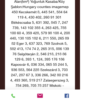
Alan(km²) Yoğunluk Kasaba/Köy 
Şablon:Hungary counties imagemep 
450 Kecskemét 8, 445 541, 584 64 
119 4, 430 402, 260 91 301 
Békéscsaba 5, 631 392, 845 7, 247 
739, 143 102 355 4, 263 425, 785 
100 60 4, 359 428, 579 98 108 4, 208 
440, 138 105 182 6, 211 550, 265 89 
82 Eger 3, 637 323, 769 Szolnok 5, 
582 413, 174 74 2, 265 315, 886 139 
76 Salgótarján 2, 546 218, 218 86 
129 6, 393 1, 124, 395 176 186 
Kaposvár 6, 036 334, 065 55 244 5, 
936 583, 564 228 Szekszárd 3, 703 
247, 287 67 3, 336 266, 342 80 216 
4, 493 368, 519 217 Zalaegerszeg 3, 
784 269, 705 78 257 Miskolc - 
"Diósgyőri" kale Tihany Esterháza 
Ekonomi[değiştir | kaynağı değiştir] 
İhracat odaklı bir ekonomiye sahip 
olan Macaristan, uluslararası 
ekonomik konjonktürün yarattığı 