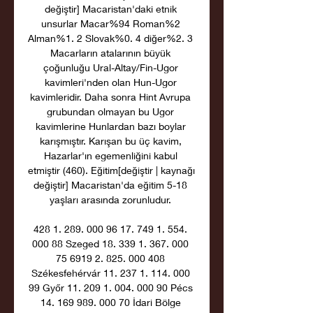
değiştir] Macaristan'daki etnik 
unsurlar Macar%94 Roman%2 
Alman%1. 2 Slovak%0. 4 diğer%2. 3 
Macarların atalarının büyük 
çoğunluğu Ural-Altay/Fin-Ugor 
kavimleri'nden olan Hun-Ugor 
kavimleridir. Daha sonra Hint Avrupa 
grubundan olmayan bu Ugor 
kavimlerine Hunlardan bazı boylar 
karışmıştır. Karışan bu üç kavim, 
Hazarlar'ın egemenliğini kabul 
etmiştir (460). Eğitim[değiştir | kaynağı 
değiştir] Macaristan'da eğitim 5-18 
yaşları arasında zorunludur. 

428 1. 289. 000 96 17. 749 1. 554. 
000 88 Szeged 18. 339 1. 367. 000 
75 6919 2. 825. 000 408 
Székesfehérvár 11. 237 1. 114. 000 
99 Győr 11. 209 1. 004. 000 90 Pécs 
14. 169 989. 000 70 İdari Bölge 