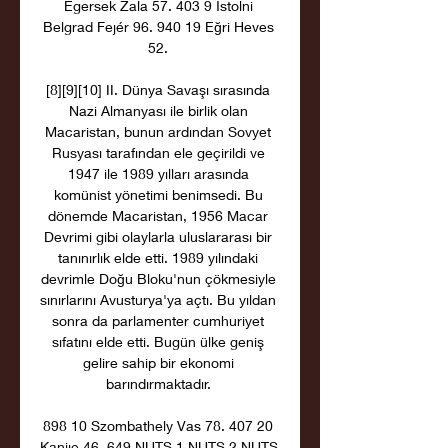
Egersek Zala 57. 403 9 İstolni 
Belgrad Fejér 96. 940 19 Eğri Heves 
52. 

[8][9][10] II. Dünya Savaşı sırasında 
Nazi Almanyası ile birlik olan 
Macaristan, bunun ardından Sovyet 
Rusyası tarafından ele geçirildi ve 
1947 ile 1989 yılları arasında 
komünist yönetimi benimsedi. Bu 
dönemde Macaristan, 1956 Macar 
Devrimi gibi olaylarla uluslararası bir 
tanınırlık elde etti. 1989 yılındaki 
devrimle Doğu Bloku'nun çökmesiyle 
sınırlarını Avusturya'ya açtı. Bu yıldan 
sonra da parlamenter cumhuriyet 
sıfatını elde etti. Bugün ülke geniş 
gelire sahip bir ekonomi 
barındırmaktadır. 

898 10 Szombathely Vas 78. 407 20 
Kanije 46. 649 NUTS 1 NUTS 2 NUTS 