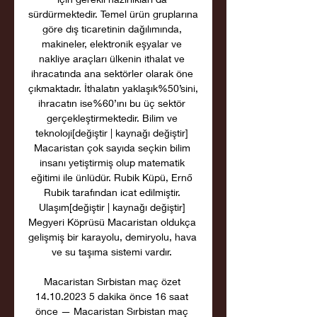
sürdürmektedir. Temel ürün gruplarına 
göre dış ticaretinin dağılımında, 
makineler, elektronik eşyalar ve 
nakliye araçları ülkenin ithalat ve 
ihracatında ana sektörler olarak öne 
çıkmaktadır. İthalatın yaklaşık%50’sini, 
ihracatın ise%60’ını bu üç sektör 
gerçekleştirmektedir. Bilim ve 
teknoloji[değiştir | kaynağı değiştir] 
Macaristan çok sayıda seçkin bilim 
insanı yetiştirmiş olup matematik 
eğitimi ile ünlüdür. Rubik Küpü, Ernő 
Rubik tarafından icat edilmiştir. 
Ulaşım[değiştir | kaynağı değiştir] 
Megyeri Köprüsü Macaristan oldukça 
gelişmiş bir karayolu, demiryolu, hava 
ve su taşıma sistemi vardır. 

Macaristan Sırbistan maç özet 
14.10.2023 5 dakika önce 16 saat 
önce — Macaristan Sırbistan maç 