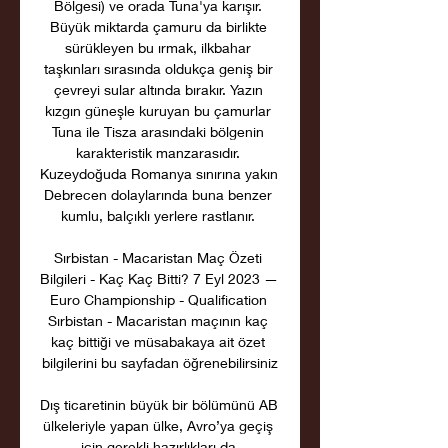
Bölgesi) ve orada Tuna'ya karışır. 
Büyük miktarda çamuru da birlikte 
sürükleyen bu ırmak, ilkbahar 
taşkınları sırasında oldukça geniş bir 
çevreyi sular altında bırakır. Yazın 
kızgın güneşle kuruyan bu çamurlar 
Tuna ile Tisza arasındaki bölgenin 
karakteristik manzarasıdır. 
Kuzeydoğuda Romanya sınırına yakın 
Debrecen dolaylarında buna benzer 
kumlu, balçıklı yerlere rastlanır. 

Sırbistan - Macaristan Maç Özeti 
Bilgileri - Kaç Kaç Bitti? 7 Eyl 2023 — 
Euro Championship - Qualification 
Sırbistan - Macaristan maçının kaç 
kaç bittiği ve müsabakaya ait özet 
bilgilerini bu sayfadan öğrenebilirsiniz

Dış ticaretinin büyük bir bölümünü AB 
ülkeleriyle yapan ülke, Avro’ya geçiş 
için gerekli hazırlıkları da 