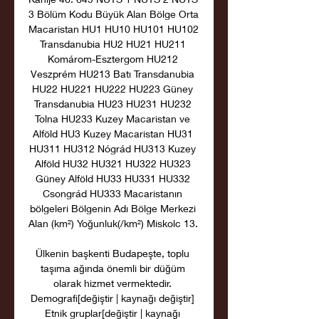
3 Bölüm Kodu Büyük Alan Bölge Orta 
Macaristan HU1 HU10 HU101 HU102 
Transdanubia HU2 HU21 HU211 
Komárom-Esztergom HU212 
Veszprém HU213 Batı Transdanubia 
HU22 HU221 HU222 HU223 Güney 
Transdanubia HU23 HU231 HU232 
Tolna HU233 Kuzey Macaristan ve 
Alföld HU3 Kuzey Macaristan HU31 
HU311 HU312 Nógrád HU313 Kuzey 
Alföld HU32 HU321 HU322 HU323 
Güney Alföld HU33 HU331 HU332 
Csongrád HU333 Macaristanın 
bölgeleri Bölgenin Adı Bölge Merkezi 
Alan (km²) Yoğunluk(/km²) Miskolc 13. 

Ülkenin başkenti Budapeşte, toplu 
taşıma ağında önemli bir düğüm 
olarak hizmet vermektedir. 
Demografi[değiştir | kaynağı değiştir] 
Etnik gruplar[değiştir | kaynağı 