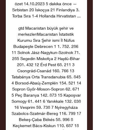
özet 14.10.2023 5 dakika önce — 
Sırbistan 20 İskoçya 21 Finlandiya 3. 
Torba Sıra 1-4 Hollanda Hırvatistan ...

gtd Macaristan büyük şehir ve 
merkezleriMacaristan İstatistik 
Kurumu Sıra Şehir ismi İl Nüfus 
Budapeşte Debrecen 1 1. 752. 286 
11 Solnok Jász-Nagykun-Szolnok 71. 
285 Segedin Miskofça 2 Hajdú-Bihar 
201. 432 12 Érd Pest 68. 211 3 
Csongrád-Csanád 160. 766 13 
Tatabánya Orta Transdanubia 65. 845 
4 Borsod-Abaúj-Zemplén 154. 521 14 
Sopron Győr-Moson-Sopron 62. 671 
5 Peç Baranya 142. 873 15 Kapoşvar 
Somogy 61. 441 6 Yanıkkale 132. 038 
16 Vesprim 59. 738 7 Nyíregyháza 
Szabolcs-Szatmár-Bereg 116. 799 17 
Bekeş-Çaba Békés 58. 996 8 
Keçkemet Bács-Kiskun 110. 687 18 