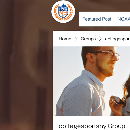
Featured Post
NCAA
Home
Groups
collegespor
collegesportsny Group