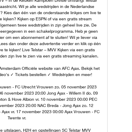
MVV – In de Keuken Kampioen Divisie ontvangt Telstar 
tricht. Wil je alle wedstrijden in de Nederlandse 
? Kies dan één van de onderstaande linkjes om live te 
ve kijken? Kijken op ESPN of via een gratis stream 
gemeen twee wedstrijden in zijn geheel live zie. De 
weergegeven in een schakelprogramma. Heb je geen 
 om een abonnement af te sluiten! Wil je liever via 
Lees dan onder deze advertentie verder en klik op één 
e te kijken! Live Telstar – MVV Kijken via een gratis 
n zijn live te zien via een gratis streaming kanalen. 

 Amsterdam Officiële website van AFC Ajax. Bekijk het 
deo's ✓ Tickets bestellen ✓ Wedstrijden en meer!

ouwen - FC Utrecht Vrouwen zo. 05 november 2023 
6 november 2023 20:00 Jong Ajax - Willem II do. 09 
hton & Hove Albion vr. 10 november 2023 00:00 PEC 
ovember 2023 20:00 NAC Breda - Jong Ajax zo. 12 
 Ajax vr. 17 november 2023 00:00 Ajax Vrouwen - FC 
Twente vr. 

ve uitslagen, H2H en opstellingen SC Telstar MVV 