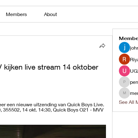
Members
About
Membe
joh
Riy
V kijken live stream 14 oktober 
pen
penjaha
me
menlico
See All 
er een nieuwe uitzending van Quick Boys Live. 
, 355502, 14 okt. 14:30, Quick Boys O21 - MVV 