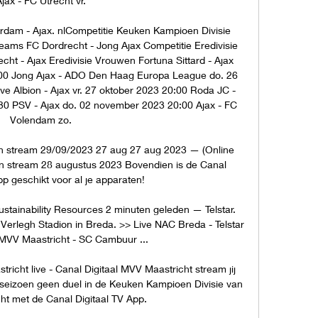
jax - FC Utrecht vr. 

rdam - Ajax. nlCompetitie Keuken Kampioen Divisie 
eams FC Dordrecht - Jong Ajax Competitie Eredivisie 
cht - Ajax Eredivisie Vrouwen Fortuna Sittard - Ajax 
00 Jong Ajax - ADO Den Haag Europa League do. 26 
e Albion - Ajax vr. 27 oktober 2023 20:00 Roda JC - 
30 PSV - Ajax do. 02 november 2023 20:00 Ajax - FC 
Volendam zo. 

ken stream 29/09/2023 27 aug 27 aug 2023 — (Online 
jken stream 28 augustus 2023 Bovendien is de Canal 
pp geschikt voor al je apparaten!

stainability Resources 2 minuten geleden — Telstar. 
Verlegh Stadion in Breda. >> Live NAC Breda - Telstar 
 MVV Maastricht - SC Cambuur ...

richt live - Canal Digitaal MVV Maastricht stream jij 
 seizoen geen duel in de Keuken Kampioen Divisie van 
t met de Canal Digitaal TV App.
