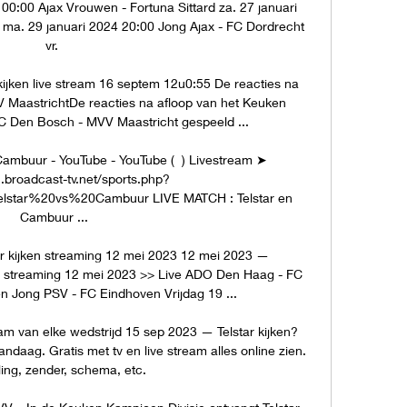
00:00 Ajax Vrouwen - Fortuna Sittard za. 27 januari 
 ma. 29 januari 2024 20:00 Jong Ajax - FC Dordrecht 
vr. 

ijken live stream 16 septem 12u0:55 De reacties na 
 MaastrichtDe reacties na afloop van het Keuken 
C Den Bosch - MVV Maastricht gespeeld ...

 Cambuur - YouTube - YouTube (  ) Livestream ➤ 
n.broadcast-tv.net/sports.php?
star%20vs%20Cambuur LIVE MATCH : Telstar en 
Cambuur ...

r kijken streaming 12 mei 2023 12 mei 2023 — 
n streaming 12 mei 2023 >> Live ADO Den Haag - FC 
n Jong PSV - FC Eindhoven Vrijdag 19 ...

ream van elke wedstrijd 15 sep 2023 — Telstar kijken? 
daag. Gratis met tv en live stream alles online zien. 
ling, zender, schema, etc.
