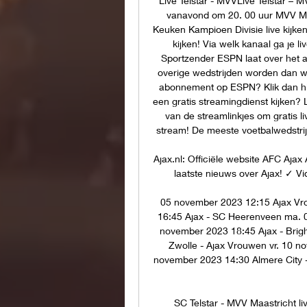
Live Telstar - MVVLive Telstar – 
vanavond om 20. 00 uur MVV Maas
Keuken Kampioen Divisie live kijken
kijken! Via welk kanaal ga je li
Sportzender ESPN laat over het al
overige wedstrijden worden dan 
abonnement op ESPN? Klik dan hier
een gratis streamingdienst kijken? 
van de streamlinkjes om gratis liv
stream! De meeste voetbalwedstrijde
Ajax.nl: Officiële website AFC Ajax
laatste nieuws over Ajax! ✓ Vi
05 november 2023 12:15 Ajax Vr
16:45 Ajax - SC Heerenveen ma. 0
november 2023 18:45 Ajax - Brig
Zwolle - Ajax Vrouwen vr. 10 n
november 2023 14:30 Almere City -
SC Telstar - MVV Maastricht li