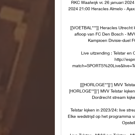
RKC Waalwijk vr. 26 januari 2024 
2024 21:00 Heracles Almelo - Ajax
[[VOETBAL***]] Heracles Utrecht k
afloop van FC Den Bosch - MVV
Kampioen Divisie-duel F
Live uitzending : Telstar en
http://esp
match=SPORTS%20Live&live=Tel
[[[HORLOGE**]]'] MVV Telsta
[HORLOGE**]]'] MVV Telstar kijke
Dordrecht stream kijke
Telstar kijken in 2023/24: live st
Elke wedstrijd op het programma van
Opstel