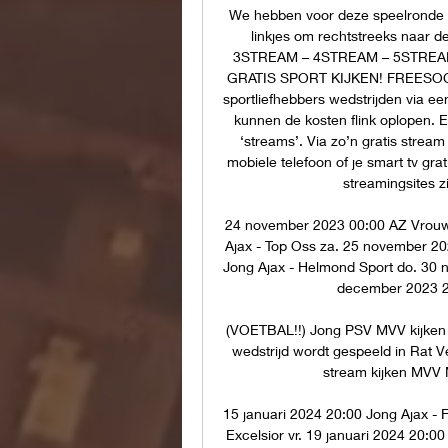
We hebben voor deze speelronde mee
linkjes om rechtstreeks naar 
3STREAM – 4STREAM – 5STREA
GRATIS SPORT KIJKEN! FREESOCC
sportliefhebbers wedstrijden via een 
kunnen de kosten flink oplopen. Er 
‘streams’. Via zo’n gratis stream 
mobiele telefoon of je smart tv grat
streamingsites z
24 november 2023 00:00 AZ Vrouwe
Ajax - Top Oss za. 25 november 20
Jong Ajax - Helmond Sport do. 30 n
december 2023 20
(VOETBAL!!) Jong PSV MVV kijken 
wedstrijd wordt gespeeld in Rat V
stream kijken MVV M
15 januari 2024 20:00 Jong Ajax - 
Excelsior vr. 19 januari 2024 20:00 