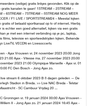
rdere (veilige) gratis linkjes gevonden. Klik op de 
de gratis kanalen te gaan! 1STREAM – 2STREAM – 
M – 6STREAM – 7STREAM – 8STREAM NOG MEER 
ER / F1 LIVE / SPORTSTREAM24 – Meestal kijken 
gratis of betaald sportkanaal op tv of internet. Hierbij 
is echter een goed alternatief, kijken via een gratis 
kan je met een internet verbinding op je pc, laptop, 
is films, televisie en sportwedstrijden kijken. Bekende 
ijn LiveTV, VECDN en Livesoccertv. 

n - Ajax Vrouwen vr. 24 november 2023 20:00 Jong 
23 21:00 Ajax - Vitesse ma. 27 november 2023 20:00 
ovember 2023 21:00 Olympique Marseille - Ajax vr. 01 
:00 FC Den Bosch - Jong Ajax zo. 

live stream 6 oktober 2023 B 8 dagen geleden — De 
erlegh Stadion in Breda. >> Live NAC Breda - Telstar 
aastricht - SC Cambuur Vrijdag 20 ...

FC Groningen vr. 19 januari 2024 00:00 Ajax Vrouwen - 
Willem II - Jong Ajax zo. 21 januari 2024 16:45 Ajax - 