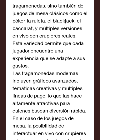
tragamonedas, sino también de 
juegos de mesa clásicos como el 
póker, la ruleta, el blackjack, el 
baccarat, y múltiples versiones 
en vivo con crupieres reales. 
Esta variedad permite que cada 
jugador encuentre una 
experiencia que se adapte a sus 
gustos.
Las tragamonedas modernas 
incluyen gráficos avanzados, 
temáticas creativas y múltiples 
líneas de pago, lo que las hace 
altamente atractivas para 
quienes buscan diversión rápida. 
En el caso de los juegos de 
mesa, la posibilidad de 
interactuar en vivo con crupieres 