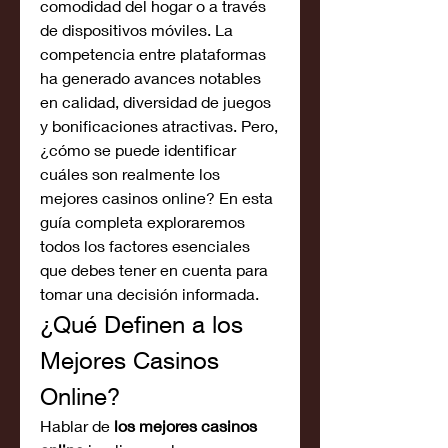
comodidad del hogar o a través 
de dispositivos móviles. La 
competencia entre plataformas 
ha generado avances notables 
en calidad, diversidad de juegos 
y bonificaciones atractivas. Pero, 
¿cómo se puede identificar 
cuáles son realmente los 
mejores casinos online? En esta 
guía completa exploraremos 
todos los factores esenciales 
que debes tener en cuenta para 
tomar una decisión informada.
¿Qué Definen a los 
Mejores Casinos 
Online?
Hablar de 
los mejores casinos 