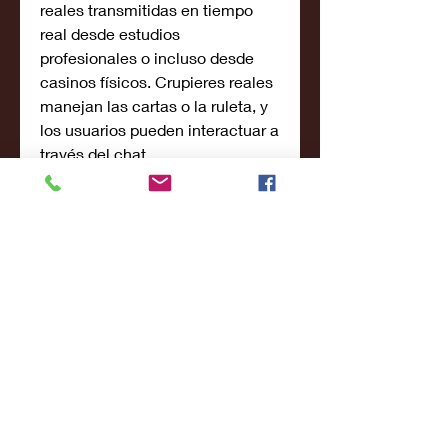
reales transmitidas en tiempo 
real desde estudios 
profesionales o incluso desde 
casinos físicos. Crupieres reales 
manejan las cartas o la ruleta, y 
los usuarios pueden interactuar a 
través del chat.
Este tipo de experiencia ha 
ganado popularidad por su 
realismo y emoción. 
Los mejores 
casinos online
 incluyen 
secciones en vivo con múltiples 
opciones de juegos, mesas para 
diferentes presupuestos y 
presentadores carismáticos que 
mejoran la experiencia.
Juego Responsable y 
Herramientas de 