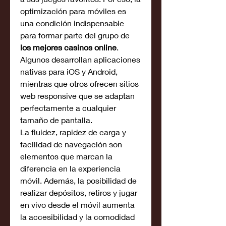
optimización para móviles es 
una condición indispensable 
para formar parte del grupo de 
los mejores casinos online
. 
Algunos desarrollan aplicaciones 
nativas para iOS y Android, 
mientras que otros ofrecen sitios 
web responsive que se adaptan 
perfectamente a cualquier 
tamaño de pantalla.
La fluidez, rapidez de carga y 
facilidad de navegación son 
elementos que marcan la 
diferencia en la experiencia 
móvil. Además, la posibilidad de 
realizar depósitos, retiros y jugar 
en vivo desde el móvil aumenta 
la accesibilidad y la comodidad 