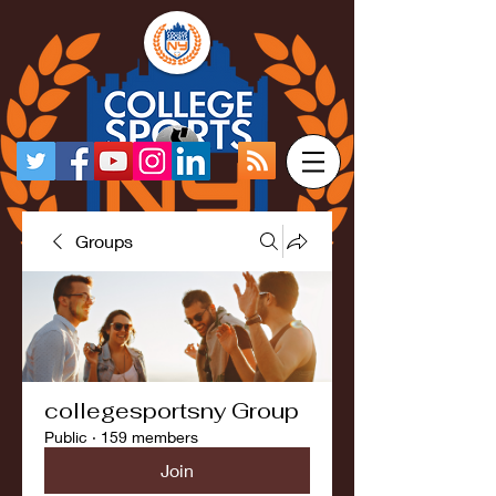
Groups
collegesportsny Group
Public
·
159 members
Join