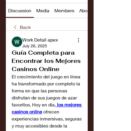
Discussion
Media
Members
About
Back
Work Detail apex
July 26, 2025
Guía Completa para
Encontrar los Mejores
Casinos Online
El crecimiento del juego en línea 
ha transformado por completo la 
forma en que las personas 
disfrutan de sus juegos de azar 
favoritos. Hoy en día,
los mejores 
casinos online
 ofrecen 
experiencias inmersivas, seguras 
y muy accesibles desde la 