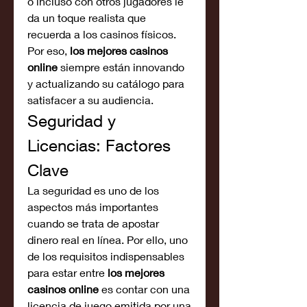
o incluso con otros jugadores le 
da un toque realista que 
recuerda a los casinos físicos. 
Por eso, 
los mejores casinos 
online
 siempre están innovando 
y actualizando su catálogo para 
satisfacer a su audiencia.
Seguridad y 
Licencias: Factores 
Clave
La seguridad es uno de los 
aspectos más importantes 
cuando se trata de apostar 
dinero real en línea. Por ello, uno 
de los requisitos indispensables 
para estar entre 
los mejores 
casinos online
 es contar con una 
licencia de juego emitida por una 