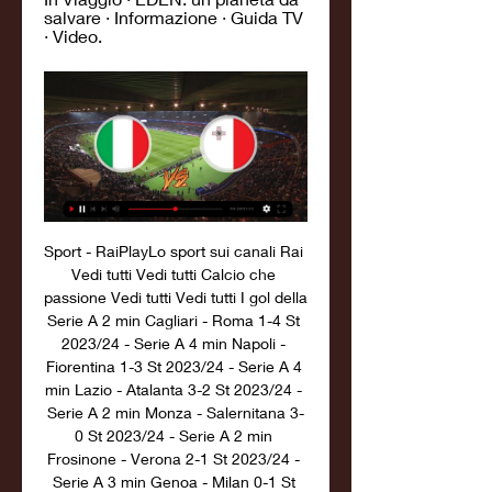
salvare · Informazione · Guida TV 
· Video.
Sport - RaiPlayLo sport sui canali Rai Vedi tutti Vedi tutti Calcio che passione Vedi tutti Vedi tutti I gol della Serie A 2 min Cagliari - Roma 1-4 St 2023/24 - Serie A 4 min Napoli - Fiorentina 1-3 St 2023/24 - Serie A 4 min Lazio - Atalanta 3-2 St 2023/24 - Serie A 2 min Monza - Salernitana 3-0 St 2023/24 - Serie A 2 min Frosinone - Verona 2-1 St 2023/24 - Serie A 3 min Genoa - Milan 0-1 St 2023/24 - Serie A 2 min Juventus - Torino 2-0 St 2023/24 - Serie A 3 min Inter - Bologna 2-2 St 2023/24 - Serie A 1 min Lecce - Sassuolo 1-1 St 2023/24 - Serie A 1 min Empoli - Udinese 0-0 St 2023/24 - Serie A 2 min Sassuolo - Monza 0-1 St 2023/24 - Serie A 2 min Torino - Verona 0-0 St 2023/24 - Serie A 2 min Fiorentina - Cagliari 3-0 St 2023/24 - Serie A 4 min Roma - Frosinone 2-0 St 2023/24 - Serie A 1 min Atalanta - Juventus 0-0 St 2023/24 - Serie A 1 min Udinese - Genoa 2-2 St 2023/24 - Serie A 1 min Bologna - Empoli 3-0 St 2023/24 - Serie A 1 min Milan - Lazio 2-0 St 2023/24 - Serie A 2 min Lecce - Napoli 0-4 St 2023/24 - Serie A 2 min Salernitana - Inter 0-4 St 2023/24 - Serie A Tutti in sella Vedi tutti Vedi tutti Il Lombardia 2023 17 min Il Lombardia 2023: la sintesi St 2023 - Il Lombardia 190 min Il Lombardia 2023 St 2023 - Il Lombardia 5 min Il Lombardia 2023 - Ultimo Km St 2023 - Il Lombardia 1 min Pogacar entra da solo a Bergamo in un bagno di folla St 2023 - Il Lombardia 2 min Problema fisico per Pogacar in fuga St 2023 - Il Lombardia 2 min Roglic rientra sulla testa, ma Pogacar se ne va in discesa St 2023 - Il Lombardia 1 min Parte Pogacar nel gruppo di testa, inseguono Roglic e Carapaz St 2023 - Il Lombardia 2 min Scatto di Adam Yates all'inseguimento di Healy St 2023 - Il Lombardia 1 min La coppia Healy-Onley si porta in testa St 2023 - Il Lombardia 1 min Attacco di Ben Healy dal gruppo St 2023 - Il Lombardia Scelti per te Mondiali di Rugby 3 min Irlanda - Scozia: la sintesi St 2023 - Mondiali di Rugby 3 min Francia - Italia: la sintesi St 2023 - Mondiali di Rugby 115 min Girone B: Irlanda - Scozia St 2023 - Mondiali di Rugby 123 min Girone A: Francia - Italia St 2023 - Mondiali di Rugby 3 min Nuova Zelanda - Italia: la sintesi St 2023 - Mondiali di Rugby 123 min Girone A: Nuova Zelanda - Italia St 2023 - Mondiali di Rugby 3 min Giappone - Samoa: la sintesi St 2023 - Mondiali di Rugby 125 min Girone D: Giappone - Samoa St 2023 - Mondiali di Rugby 2 min Galles - Australia: la sintesi St 2023 - Mondiali di Rugby 3 min Sudafrica - Irlanda: la sintesi St 2023 - Mondiali di Rugby 115 min Girone C: Galles - Australia St 2023 - Mondiali di Rugby 119 min Girone B: Sudafrica - Irlanda St 2023 - Mondiali di Rugby 3 min Italia - Uruguay: la sintesi St 2023 - Mondiali di Rugby 127 min Girone A: Italia - Uruguay St 2023 - Mondiali di Rugby 2 min Sudafrica - Scozia: la sintesi St 2023 - Mondiali di Rugby 3 min Inghilterra - Argentina: la sintesi St 2023 - Mondiali di Rugby 122 min Girone B: Sudafrica - Scozia St 2023 - Mondiali di Rugby 3 min Italia - Namibia: la sintesi St 2023 - Mondiali di Rugby 2 min Francia - Nuova Zelanda: la sintesi St 2023 - Mondiali di Rugby 5 min La Marsigliese e l'Haka All Blacks aprono i Mondiali di Rugby St 2023 - Mondiali di Rugby Ritratti di Campioni Azzurri in campo 6 min Italia - Ucraina 2-1: la sintesi St 2023 - Nazionale di calcio 1 min Spalletti e la sua prima vittoria in azzurro St 2023 - Notte Azzurra 128 min Qualificazioni Europei: Italia - Ucraina St 2023 - Nazionale di calcio 1 min Gol di Frattesi, Italia - Ucraina 1-0 St 2023 - Nazionale di calcio 1 min Gol di Frattesi, Italia - Ucraina 2-0 St 2023 - Nazionale di calcio 1 min Gol di Yarmolenko, Italia - Ucraina 2-1 St 2023 - Nazionale di calcio 2 min Falsa partenza. 

Partite in diretta oggi - Calendario e Cronache live - TuttosportDiretta calcio è la sezione dedicata agli eventi live. Accedi a questa area e segui le dirette delle partite di Serie A, Serie B, Serie C e dei maggiori campionati esteri. Segui live l'andamento delle partite di Premier League, Liga Spagnola, Bundesliga, Champions League, Europa League e altre competizioni internazionali, con formazioni e statistiche live. Le partite di oggi in diretta L’area dirette di Tuttosport. com è una sezione completa dove trovi tutto quello che c’è da sapere sui match. 

Le parole di Spalletti dopo il pareggio con la Macedonia St 2023 - Notte Azzurra 5 min Macedonia del Nord - Italia 1-1: la sintesi St 2023 - Nazionale di calcio 1 min Gol di Bardhi, Macedonia del Nord - Italia 1-1 St 2023 - Nazionale di calcio 2 min Gol di Immobile, Macedonia del Nord - Italia 0-1 St 2023 - Nazionale di calcio 27 min Notte Azzurra del 09/09/2023 St 2023 - Notte Azzurra 1 min Frattesi dopo la sconfitta contro la Spagna St 2023 - Notte Azzurra 5 min Donnarumma dopo la sconfitta con la Spagna St 2023 - Notte Azzurra 6 min Bonucci analizza la sconfitta con la Spagna St 2023 - Notte Azzurra 1 min "Hanno meritato di vincere". 

Calcio Malta in tempo reale, direttaRisultati Malta calcio in tempo reale su Diretta. it il nuovo portale di risultati e partite di calcio in diretta per Malta. Risultati in diretta personalizzabili: Malta + campionato serie a. Potrai inoltre vedere in tempo reale senza aggiornare la pagina risultati per di fine primo tempo, cartellini rossi e grazie all'allarme nella sezione personalizza potrai essere aggiornato attraverso un'allarme sonoro del cambiamento dei risultati dei match Malta in diretta! I risultati delle partite di calcio vengono aggiornati automaticamente in tempo reale. 

Streaming AS 14 - Antenna SudSedi CANALE 85 SRL P. IVA 11622971007 Sede legale: Via per Grottaglie, Km 2 – 72021 Francavilla Fontana (BR) Tel. 0831 819986 Sede Bari: Viale Europa, 22 Contatti: info@antennasud. com DOMENICO DISTANTE EDITORE © Copyright © Canale 85 S. r. l. Tutti i video, immagini, testi e foto sono di proprietà di Canale 85 S. l. sono quindi vietati l’uso e la riproduzione di questi, anche in maniera parziale, in assenza di autorizzazione scritta di Canale 85 s. l. Testata Antenna Sud 14: Registrazione Tribunale Bari reg. 

La Gazzetta dello Sport | Notizie sportive e risultati live di oggi Leggi su gazzetta.it le ultime news sportive live, scopri i risultati in diretta e video di calcio, basket, F1, MotoGP, ciclismo, tennis e molto altro.

Italia v Malta Pronostici, Risultati in Diretta e Live Streaming + QuoteGuarda Trinidad e Tobago vs. Guatemala Ti chiedi dove guardare la partita? Non cercare più! 1 Registrati qui 2 Accedi e guarda! Registrati e guarda * Per guardare, devi avere un account con soldi o una scommessa piazzata nelle ultime 24 ore! * Per guardare, devi avere un account con soldi o una scommessa piazzata nelle ultime 24 ore! Tempo 21° Statistiche della Partita Il risultato più frequente tra Italia e Malta è 2-0. 4 partite sono terminate con questo risultato. 

Durante gli ultimi 7 incontri, Italia ha vinto 7 gare, pareggiando 0, mentre Malta ha vinto 0 volte. La differenza reti è 15-0 in favore di Italia. Malta è in striscia negativa da 5 partite in Qualificazioni Europei. Malta non ha mai vinto nelle ultime 7 partite contro Italia. ITA Probabili Formazioni Conferma 1h prima del calcio d'inizio MAT Italia Spalletti, Luciano Malta Marcolini, Michele 4-3-3 G. Donnarumma 1 G. 

La Gazzetta dello Sport | Notizie sportive e risultati live di oggii due fronti la rivelazione il personaggio bufera scommesse la GIORNATA nick e guai Psicologia Lo scenario le reazioni il racconto il giro al festival il percorso AL FESTIVAL il direttore i pareri NAZIONALE a coverciano U21 shock IL PERSONAGGIO l'intervista IL festival DELLO SPORT L'ex c. t. al festival festival dello sport BASKET L'AZZURRO l'incontro l'evento l'appuntamento il video del giorno sabato 14 ott 23SCOMMESSE CHE INCUBOL’inchiesta va avanti, la Nazionale va in campo. 

Italia v Malta Pronostici, Risultati in Diretta e Live Italia vs Malta | 14.10.2023 | Calcio ➤ Qualificazioni Europei, Europa | ⚡ Pronostici Scommesse e Migliori quote ⭐ Risultati in diretta ✔️ Statistiche ...

TV8: diretta TV live e streaming La diretta in streaming di TV8. THIS VIDEO IS NOT AVAILABLE IN YOUR COUNTRY MasterChef Italia · Pechino Express. Link utili: GESTIONE COOKIE. COOKIE POLICY.

00 61. 00 94. 88% Bet365 17. 00 41. 87% Stake. com 60. 86% 22Bet 1. 02 19. 00 59. 00 95. 24% 1Bet 14. 50 44. 11% LeoVegas Sport 1. 04 17. 50 46. 00 96. 11% bet-at-home 56. 75% TonyBet 16. 98 72. 30 95. 82% Vave Unibet Sportaza Quote Più Alte 34. 00 100. 00 Quote Più Basse 1. 01 8. 00 Quote Medie 14. 48 49. 65 Offerte Scommesse 75 Offerte 5 Ottieni il bonus fino a 200€ Percentuale Turnover Dep. min. Quota min. 100% 5x Bonus e deposito 20€ Senza codice Piú info TALLETUSBONUS 200€ Pronostici Scommessa Multiple 1. 49 Italia - Malta Esito Finale Goal Totali: Più 0. 5 3 ore fa 3 1. 44 4 ore fa 7 32. 69 Hai un altro pronostico in mente? Condividi la tua previsione con la nostra community. Anteprima della partita Ultimo aggiornamento: 07 ott 23 Scommesse e Comparazione quote Italia v Malta - Statistiche, Risultati in Diretta e Pronostici Il 14/10/2023 alle 18:45, Italia gioca contro Malta nella Qualificazioni Europei. 

Di Lorenzo 2 G. Scalvini 15 A. Bastoni 23 F. Dimarco 3 D. Frattesi 8 M. Locatelli 5 N. Barella 18 N. Zaniolo 21 G. Raspadori 10 M. Zaccagni 20 5-3-2 H. Bonello 1 J. Mbong 7 S. Borg 4 E. Pepe 13 Z. Muscat 22 R. Camenzuli 3 M. Guillaumier 6 B. Kristensen 19 T. Teuma 10 K. Nwoko 14 J. Jones 23 Info Partita Head to head Ultimi 6 anni 1 Vittoria 0 Pareggi 0 Vittorie 1 giocate Qualificazioni Europei classifiche Migliori marcatori Qualificazioni Europei 2024 Giocatore Partite Assist Gol Mateo Retegui 3 0 2 Davide Frattesi 1 0 2 Ciro Immobile 1 0 1 Matteo Pessina 1 0 1 Giocatore Partite Assist Gol Yannick Yankam 5 0 1 Quote Siti Scommesse Muovi Fezbet 1. 03 15. 

Tutte le statistiche H2H di Italia v Malta, forma e risultati precedenti sono disponibili su Oddspedia. Sulla nostra piattaforma puoi controllare le migliori quote pre-partita, i mercati scommes