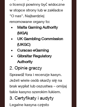
o licencji powinny być widoczne 
w stopce strony lub w zakładce 
"O nas". Najbardziej 
renomowane organy to:
Malta Gaming Authority 
(MGA)
UK Gambling Commission 
(UKGC)
Curacao eGaming
Gibraltar Regulatory 
Authority
2. Opinie graczy
Sprawdź fora i recenzje kasyn. 
Jeżeli wiele osób skarży się na 
brak wypłat lub oszustwa – omijaj 
takie kasyno szerokim łukiem.
3. Certyfikaty i audyty
Legalne kasyna często 