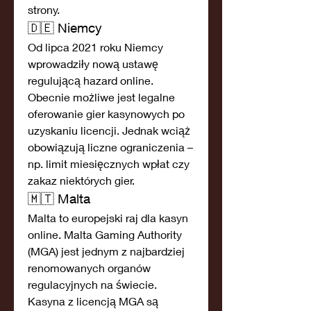
strony.
🇩🇪 Niemcy
Od lipca 2021 roku Niemcy 
wprowadziły nową ustawę 
regulującą hazard online. 
Obecnie możliwe jest legalne 
oferowanie gier kasynowych po 
uzyskaniu licencji. Jednak wciąż 
obowiązują liczne ograniczenia – 
np. limit miesięcznych wpłat czy 
zakaz niektórych gier.
🇲🇹 Malta
Malta to europejski raj dla kasyn 
online. Malta Gaming Authority 
(MGA) jest jednym z najbardziej 
renomowanych organów 
regulacyjnych na świecie. 
Kasyna z licencją MGA są 