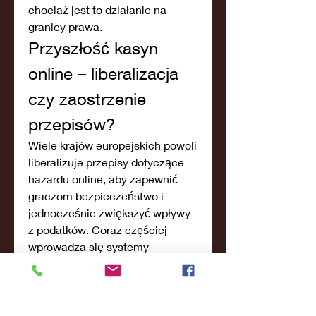
chociaż jest to działanie na 
granicy prawa.
Przyszłość kasyn 
online – liberalizacja 
czy zaostrzenie 
przepisów?
Wiele krajów europejskich powoli 
liberalizuje przepisy dotyczące 
hazardu online, aby zapewnić 
graczom bezpieczeństwo i 
jednocześnie zwiększyć wpływy 
z podatków. Coraz częściej 
wprowadza się systemy 
licencyjne, które pozwalają 
zagranicznym operatorom 
legalnie działać na rynku danego 
kraju. Taki trend obserwujemy 