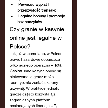
Pewność wypłat i 
przejrzystość transakcji
Legalne bonusy i promocje 
bez haczyków
Czy granie w kasynie 
online jest legalne w 
Polsce?
Jak już wspomniano, w Polsce 
prawo hazardowe dopuszcza 
tylko jednego operatora – 
Total 
Casino
. Inne kasyna online są 
blokowane, a gracz może 
teoretycznie zostać ukarany 
grzywną. W praktyce jednak, 
gracze często korzystają z 
zagranicznych platform 
posiadających licencje UE, 