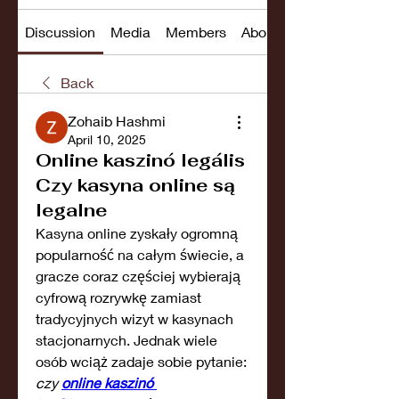
Discussion
Media
Members
About
Back
Zohaib Hashmi
April 10, 2025
Online kaszinó legális
Czy kasyna online są
legalne
Kasyna online zyskały ogromną 
popularność na całym świecie, a 
gracze coraz częściej wybierają 
cyfrową rozrywkę zamiast 
tradycyjnych wizyt w kasynach 
stacjonarnych. Jednak wiele 
osób wciąż zadaje sobie pytanie: 
czy 
online kaszinó 