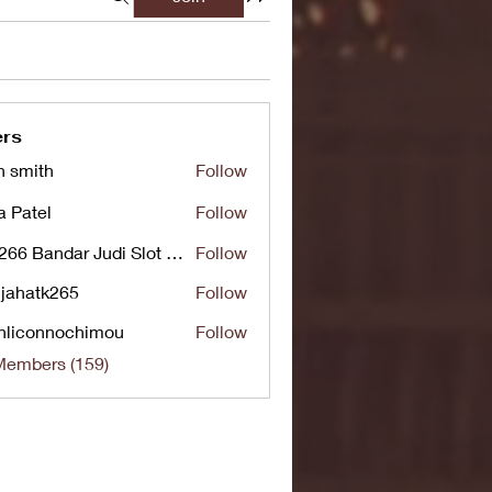
rs
n smith
Follow
a Patel
Follow
UG266 Bandar Judi Slot Online Live RTP Slot Gacor Tertinggi
Follow
jahatk265
Follow
tk265
nliconnochimou
Follow
nnochimou
Members (159)