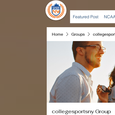
Featured Post
NCAA
Home
Groups
collegespor
collegesportsny Group