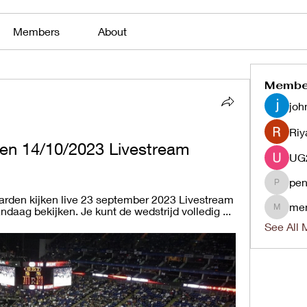
Members
About
Membe
joh
Riy
en 14/10/2023 Livestream
pen
penjaha
arden kijken live 23 september 2023 Livestream 
me
aag bekijken. Je kunt de wedstrijd volledig ...
menlico
See All 