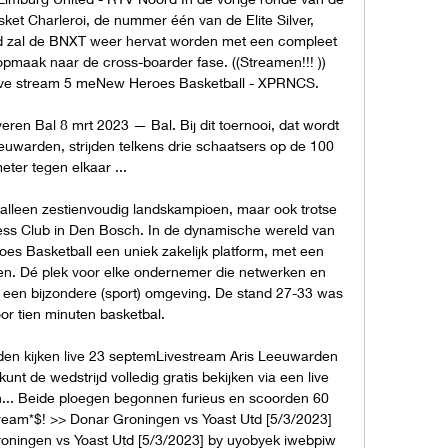
et Charleroi, de nummer één van de Elite Silver, 
 zal de BNXT weer hervat worden met een compleet 
aak naar de cross-boarder fase. ((Streamen!!! )) 
ive stream 5 meNew Heroes Basketball - XPRNCS. 

en Bal 8 mrt 2023 — Bal. Bij dit toernooi, dat wordt 
uwarden, strijden telkens drie schaatsers op de 100 
eter tegen elkaar ...

alleen zestienvoudig landskampioen, maar ook trotse 
ess Club in Den Bosch. In de dynamische wereld van 
es Basketball een uniek zakelijk platform, met een 
en. Dé plek voor elke ondernemer die netwerken en 
 een bijzondere (sport) omgeving. De stand 27-33 was 
or tien minuten basketbal. 

rden kijken live 23 septemLivestream Aris Leeuwarden 
nt de wedstrijd volledig gratis bekijken via een live 
n... Beide ploegen begonnen furieus en scoorden 60 
tream*$! >> Donar Groningen vs Yoast Utd [5/3/2023] 
oningen vs Yoast Utd [5/3/2023] by uyobyek iwebpiw 