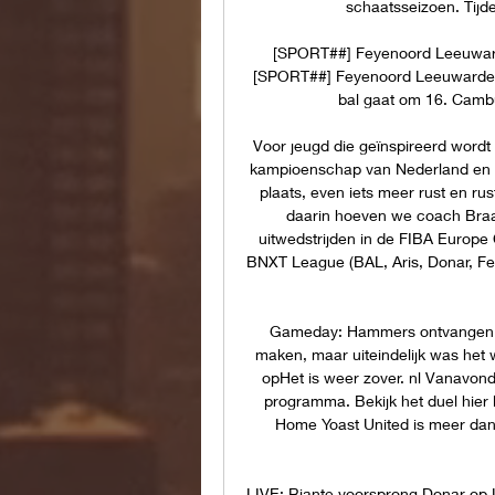
schaatsseizoen. Tijden
[SPORT##] Feyenoord Leeuwarde
[SPORT##] Feyenoord Leeuwarden k
bal gaat om 16. Cambu
Voor jeugd die geïnspireerd wordt
kampioenschap van Nederland en 
plaats, even iets meer rust en r
daarin hoeven we coach Braal
uitwedstrijden in de FIBA Europe 
BNXT League (BAL, Aris, Donar, Fe
Gameday: Hammers ontvangen Yoa
maken, maar uiteindelijk was het w
opHet is weer zover. nl Vanavond 
programma. Bekijk het duel hier l
Home Yoast United is meer dan
LIVE: Riante voorsprong Donar op L