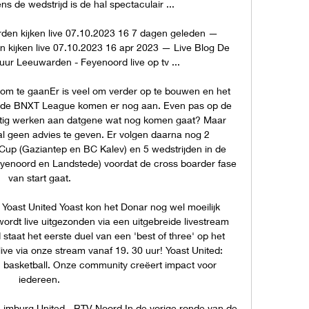
s de wedstrijd is de hal spectaculair ...

n kijken live 07.10.2023 16 7 dagen geleden — 
ijken live 07.10.2023 16 apr 2023 — Live Blog De 
ur Leeuwarden - Feyenoord live op tv ...

 om te gaanEr is veel om verder op te bouwen en het 
de BNXT League komen er nog aan. Even pas op de 
ustig werken aan datgene wat nog komen gaat? Maar 
 geen advies te geven. Er volgen daarna nog 2 
Cup (Gaziantep en BC Kalev) en 5 wedstrijden in de 
yenoord en Landstede) voordat de cross boarder fase 
van start gaat. 

st United Yoast kon het Donar nog wel moeilijk 
ordt live uitgezonden via een uitgebreide livestream 
staat het eerste duel van een 'best of three' op het 
ive via onze stream vanaf 19. 30 uur! Yoast United: 
 basketball. Onze community creëert impact voor 
iedereen. 

imburg United - RTV Noord In de vorige ronde van de 