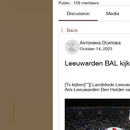
Public
·
159 members
Discussion
Media
Back
Антонина Осипова
October 14, 2023
Leeuwarden BAL kijk
[Tv kijken]**]] Landstede Leeuw
Aris Leeuwarden Den Helder vand