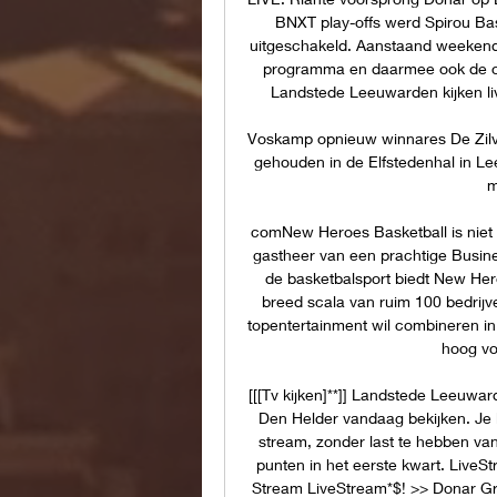
BNXT play-offs werd Spirou Bask
uitgeschakeld. Aanstaand weekend
programma en daarmee ook de opm
Landstede Leeuwarden kijken l
Voskamp opnieuw winnares De Zilver
gehouden in de Elfstedenhal in Lee
m
comNew Heroes Basketball is niet 
gastheer van een prachtige Busin
de basketbalsport biedt New Hero
breed scala van ruim 100 bedrijv
topentertainment wil combineren in
hoog vo
[[[Tv kijken]**]] Landstede Leeuwa
Den Helder vandaag bekijken. Je ku
stream, zonder last te hebben va
punten in het eerste kwart. LiveS
Stream LiveStream*$! >> Donar Gr