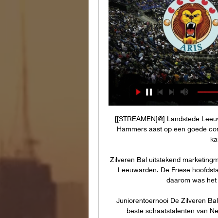
[[STREAMEN]@] Landstede Leeuwa
Hammers aast op een goede compe
ka
Zilveren Bal uitstekend marketingm
Leeuwarden. De Friese hoofdsta
daarom was het n
Juniorentoernooi De Zilveren Bal 
beste schaatstalenten van Ned