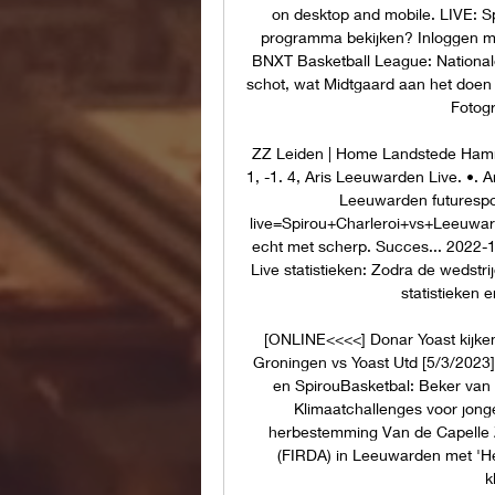
on desktop and mobile. LIVE: Sp
programma bekijken? Inloggen me
BNXT Basketball League: Nationale 
schot, wat Midtgaard aan het doen
Fotogr
ZZ Leiden | Home Landstede Hammers
1, -1. 4, Aris Leeuwarden Live. •. 
Leeuwarden futurespor
live=Spirou+Charleroi+vs+Leeuward
echt met scherp. Succes... 2022
Live statistieken: Zodra de wedstri
statistieken e
[ONLINE<<<<] Donar Yoast kijken
Groningen vs Yoast Utd [5/3/2023]
en SpirouBasketbal: Beker van B
Klimaatchallenges voor jonge
herbestemming Van de Capelle Zw
(FIRDA) in Leeuwarden met 'H
k