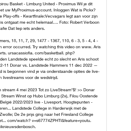
irou Basket - Limburg United - Proximus Wil je dit 
t uw MyProximus-account. Inloggen Wat is Pickx? 
Play-offs - Kwartfinale:Vecvagars legt aan voor zijn 
 is ontgaat me echt helemaal…. Foto: Robert Verboon 
afie Dat liep iets anders. 

, 18, 11, 7, 29, 1477 - 1367, 110, 6 - 3, 5 - 4, 4 - 
An error occurred. Try watching this video on www. Aris 
ts. ursacassiofia. com/basketball. php? 
en Landstede speelde echt zo slecht en Aris schoot 
-12-11 Donar vs. Landstede Hammers 11 dec 2022 — 
jd is begonnen vind je via onderstaande opties de live-
n livestreams voor de wedstrijd. 

 stream 4 mei 2023 Tot zo LiveStream*$! >> Donar 
 Stream Winst op Hubo Limburg (2x), Filou Oostende 
elgië 2022/2023 live - Livesport. Hoogtepunten - 
ren... Landstede College in Harderwijk met de 
olle; De 2e prijs ging naar het Friesland College 
et... com/watch? v=s67774ZPHTI&feature=youtu. 
liknieuwsdenbosch. 
